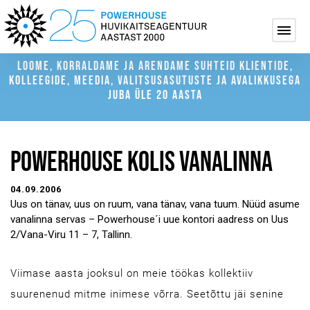
LOOME, KORRALDAME JA ARENDAME SUHTEID KLIENTIDE,
KOLLEEGIDE, MEEDIA, VALITSUSASUTUSTE JA AVALIKKUSEGA
JUBA ÜLE 20 AASTA
POWERHOUSE KOLIS VANALINNA
04.09.2006
Uus on tänav, uus on ruum, vana tänav, vana tuum. Nüüd asume
vanalinna servas – Powerhouse´i uue kontori aadress on Uus
2/Vana-Viru 11 – 7, Tallinn.
Viimase aasta jooksul on meie töökas kollektiiv
suurenenud mitme inimese võrra. Seetõttu jäi senine