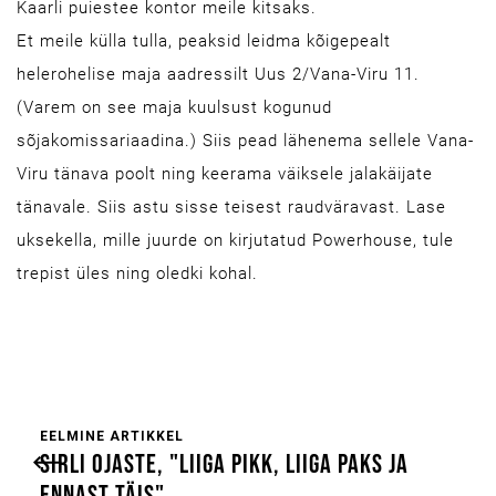
Kaarli puiestee kontor meile kitsaks.
Et meile külla tulla, peaksid leidma kõigepealt
helerohelise maja aadressilt Uus 2/Vana-Viru 11.
(Varem on see maja kuulsust kogunud
sõjakomissariaadina.) Siis pead lähenema sellele Vana-
Viru tänava poolt ning keerama väiksele jalakäijate
tänavale. Siis astu sisse teisest raudväravast. Lase
uksekella, mille juurde on kirjutatud Powerhouse, tule
trepist üles ning oledki kohal.
EELMINE ARTIKKEL
SIRLI OJASTE, "LIIGA PIKK, LIIGA PAKS JA
ENNAST TÄIS"