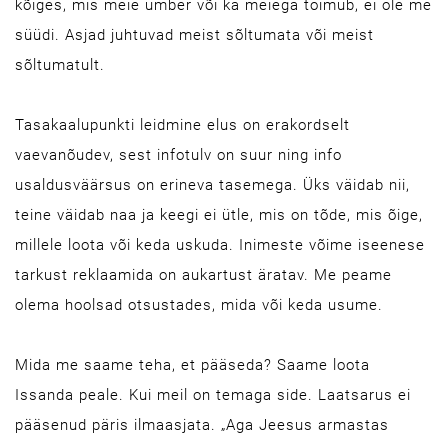
kõiges, mis meie ümber või ka meiega toimub, ei ole me
süüdi. Asjad juhtuvad meist sõltumata või meist
sõltumatult.
Tasakaalupunkti leidmine elus on erakordselt
vaevanõudev, sest infotulv on suur ning info
usaldusväärsus on erineva tasemega. Üks väidab nii,
teine väidab naa ja keegi ei ütle, mis on tõde, mis õige,
millele loota või keda uskuda. Inimeste võime iseenese
tarkust reklaamida on aukartust äratav. Me peame
olema hoolsad otsustades, mida või keda usume.
Mida me saame teha, et pääseda? Saame loota
Issanda peale. Kui meil on temaga side. Laatsarus ei
pääsenud päris ilmaasjata. „Aga Jeesus armastas