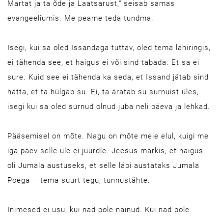
Martat ja ta õde ja Laatsarust,“ seisab samas
evangeeliumis. Me peame teda tundma.
Isegi, kui sa oled Issandaga tuttav, oled tema lähiringis,
ei tähenda see, et haigus ei või sind tabada. Et sa ei
sure. Kuid see ei tähenda ka seda, et Issand jätab sind
hätta, et ta hülgab su. Ei, ta äratab su surnuist üles,
isegi kui sa oled surnud olnud juba neli päeva ja lehkad.
Pääsemisel on mõte. Nagu on mõte meie elul, kuigi me
iga päev selle üle ei juurdle. Jeesus märkis, et haigus
oli Jumala austuseks, et selle läbi austataks Jumala
Poega – tema suurt tegu, tunnustähte.
Inimesed ei usu, kui nad pole näinud. Kui nad pole