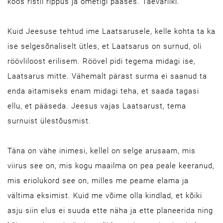
koos ristil rippus ja ometigi pääses. Taevariiki.
Kuid Jeesuse tehtud ime Laatsarusele, kelle kohta ta ka
ise selgesõnaliselt ütles, et Laatsarus on surnud, oli
röövliloost erilisem. Röövel pidi tegema midagi ise,
Laatsarus mitte. Vähemalt pärast surma ei saanud ta
enda aitamiseks enam midagi teha, et saada tagasi
ellu, et pääseda. Jeesus vajas Laatsarust, tema
surnuist ülestõusmist.
Täna on vähe inimesi, kellel on selge arusaam, mis
viirus see on, mis kogu maailma on pea peale keeranud,
mis eriolukord see on, milles me peame elama ja
vältima eksimist. Kuid me võime olla kindlad, et kõiki
asju siin elus ei suuda ette näha ja ette planeerida ning