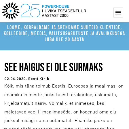
LOOME, KORRALDAME JA ARENDAME SUHTEID KLIENTIDE,
KOLLEEGIDE, MEEDIA, VALITSUSASUTUSTE JA AVALIKKUSEGA
JUBA ÜLE 20 AASTA
SEE HAIGUS EI OLE SURMAKS
02.04.2020
, Eesti Kirik
Kõik, mis täna toimub Eestis, Euroopas ja maailmas, on
enamiku inimeste jaoks täiesti erakordne, uskumatu,
kirjeldamatult häiriv. Võimalik, et inimesed, kes
mäletavad veel II maailmasõda, on kogenud oma elu
jooksul midagi sama ootamatut. Enamiku jaoks on