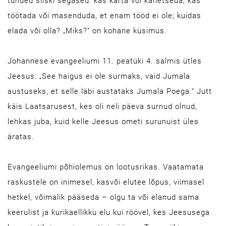
tunded siiski segased: kas karta või kahetseda; kas
töötada või masenduda, et enam tööd ei ole; kuidas
elada või olla? „Miks?“ on kohane küsimus.
Johannese evangeeliumi 11. peatüki 4. salmis ütles
Jeesus: „See haigus ei ole surmaks, vaid Jumala
austuseks, et selle läbi austataks Jumala Poega.“ Jutt
käis Laatsarusest, kes oli neli päeva surnud olnud,
lehkas juba, kuid kelle Jeesus ometi surunuist üles
äratas.
Evangeeliumi põhiolemus on lootusrikas. Vaatamata
raskustele on inimesel, kasvõi elutee lõpus, viimasel
hetkel, võimalik pääseda – olgu ta või elanud sama
keerulist ja kurikaellikku elu kui röövel, kes Jeesusega