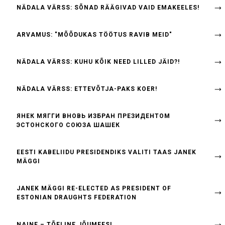
NÄDALA VÄRSS: SÕNAD RÄÄGIVAD VAID EMAKEELES!
ARVAMUS: "MÕÕDUKAS TÖÖTUS RAVIB MEID"
NÄDALA VÄRSS: KUHU KÕIK NEED LILLED JÄID?!
NÄDALA VÄRSS: ETTEVÕTJA-PAKS KOER!
ЯНЕК МЯГГИ ВНОВЬ ИЗБРАН ПРЕЗИДЕНТОМ
ЭСТОНСКОГО СОЮЗА ШАШЕК
EESTI KABELIIDU PRESIDENDIKS VALITI TAAS JANEK
MÄGGI
JANEK MÄGGI RE-ELECTED AS PRESIDENT OF
ESTONIAN DRAUGHTS FEDERATION
NAINE – TÕELINE JÕUMEES!