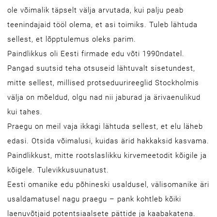
ole võimalik täpselt välja arvutada, kui palju peab
teenindajaid tööl olema, et asi toimiks. Tuleb lähtuda
sellest, et lõpptulemus oleks parim.
Paindlikkus oli Eesti firmade edu võti 1990ndatel.
Pangad suutsid teha otsuseid lähtuvalt sisetundest,
mitte sellest, millised protseduurireeglid Stockholmis
välja on mõeldud, olgu nad nii jaburad ja ärivaenulikud
kui tahes.
Praegu on meil vaja ikkagi lähtuda sellest, et elu läheb
edasi. Otsida võimalusi, kuidas ärid hakkaksid kasvama.
Paindlikkust, mitte rootslaslikku kirvemeetodit kõigile ja
kõigele. Tulevikkusuunatust.
Eesti omanike edu põhineski usaldusel, välisomanike äri
usaldamatusel nagu praegu – pank kohtleb kõiki
laenuvõtjaid potentsiaalsete pättide ja kaabakatena.