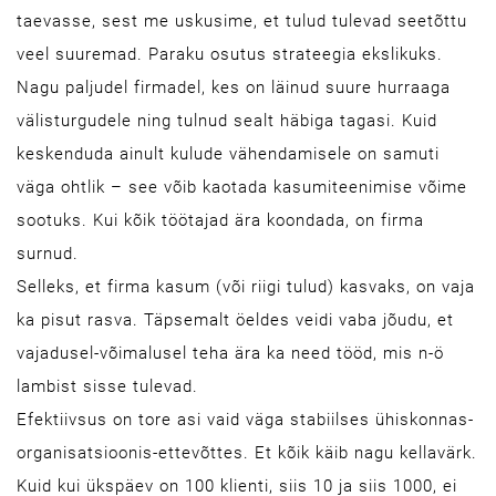
taevasse, sest me uskusime, et tulud tulevad seetõttu
veel suuremad. Paraku osutus strateegia ekslikuks.
Nagu paljudel firmadel, kes on läinud suure hurraaga
välisturgudele ning tulnud sealt häbiga tagasi. Kuid
keskenduda ainult kulude vähendamisele on samuti
väga ohtlik – see võib kaotada kasumiteenimise võime
sootuks. Kui kõik töötajad ära koondada, on firma
surnud.
Selleks, et firma kasum (või riigi tulud) kasvaks, on vaja
ka pisut rasva. Täpsemalt öeldes veidi vaba jõudu, et
vajadusel-võimalusel teha ära ka need tööd, mis n-ö
lambist sisse tulevad.
Efektiivsus on tore asi vaid väga stabiilses ühiskonnas-
organisatsioonis-ettevõttes. Et kõik käib nagu kellavärk.
Kuid kui ükspäev on 100 klienti, siis 10 ja siis 1000, ei