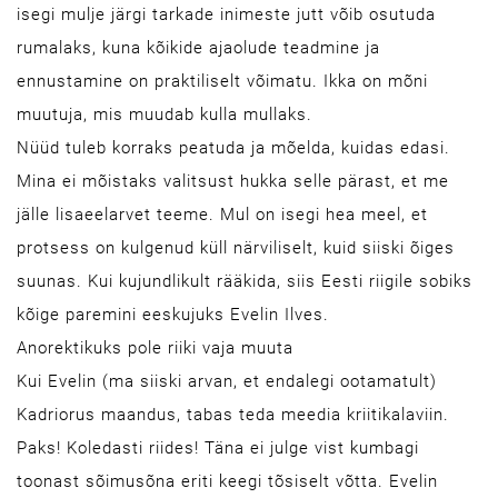
isegi mulje järgi tarkade inimeste jutt võib osutuda
rumalaks, kuna kõikide ajaolude teadmine ja
ennustamine on praktiliselt võimatu. Ikka on mõni
muutuja, mis muudab kulla mullaks.
Nüüd tuleb korraks peatuda ja mõelda, kuidas edasi.
Mina ei mõistaks valitsust hukka selle pärast, et me
jälle lisaeelarvet teeme. Mul on isegi hea meel, et
protsess on kulgenud küll närviliselt, kuid siiski õiges
suunas. Kui kujundlikult rääkida, siis Eesti riigile sobiks
kõige paremini eeskujuks Evelin Ilves.
Anorektikuks pole riiki vaja muuta
Kui Evelin (ma siiski arvan, et endalegi ootamatult)
Kadriorus maandus, tabas teda meedia kriitikalaviin.
Paks! Koledasti riides! Täna ei julge vist kumbagi
toonast sõimusõna eriti keegi tõsiselt võtta. Evelin