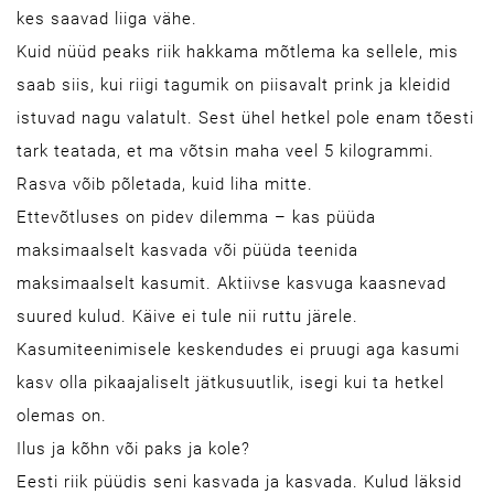
kes saavad liiga vähe.
Kuid nüüd peaks riik hakkama mõtlema ka sellele, mis
saab siis, kui riigi tagumik on piisavalt prink ja kleidid
istuvad nagu valatult. Sest ühel hetkel pole enam tõesti
tark teatada, et ma võtsin maha veel 5 kilogrammi.
Rasva võib põletada, kuid liha mitte.
Ettevõtluses on pidev dilemma – kas püüda
maksimaalselt kasvada või püüda teenida
maksimaalselt kasumit. Aktiivse kasvuga kaasnevad
suured kulud. Käive ei tule nii ruttu järele.
Kasumiteenimisele keskendudes ei pruugi aga kasumi
kasv olla pikaajaliselt jätkusuutlik, isegi kui ta hetkel
olemas on.
Ilus ja kõhn või paks ja kole?
Eesti riik püüdis seni kasvada ja kasvada. Kulud läksid