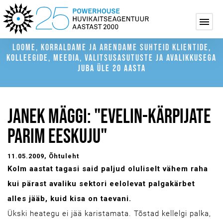
LOOME, KORRALDAME JA ARENDAME SUHTEID KLIENTIDE,
KOLLEEGIDE, MEEDIA, VALITSUSASUTUSTE JA AVALIKKUSEGA
JUBA ÜLE 20 AASTA
JANEK MÄGGI: "EVELIN-KÄRPIJATE
PARIM EESKUJU"
11.05.2009
, Õhtuleht
Kolm aastat tagasi said paljud oluliselt vähem raha
kui pärast avaliku sektori eelolevat palgakärbet
alles jääb, kuid kisa on taevani.
Ükski heategu ei jää karistamata. Tõstad kellelgi palka,