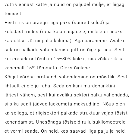
võttis ennast kätte ja nüüd on paljudel mulje, et liigagi
tõsiselt.
Eesti riik on praegu liiga paks (suured kulud) ja
koledasti riides (raha kulub asjadele, millele ei peaks
kas üldse või nii palju kuluma). Aga paraneme. Avaliku
sektori palkade vähendamise jutt on õige ja hea. Sest
kui erasektor tõmbub 15–30% kokku, siis võiks riik ka
vähemalt 15% tõmmata. Oleks õiglane.
Kõigilt võrdse protsendi vähendamine on mõistlik. Sest
lihtsalt ei ole ju raha. Seda on kuni murdepunktini
järjest vähem, sest kui avaliku sektori palku vähendada,
siis ka sealt jäävad laekumata maksud jne. Nõus olen
ka sellega, et riigisektori palkade struktuur vajab tõsist
kohendamist. Ühesõnaga tõsiseid rulluisukilomeetreid,
et vormi saada. On neid, kes saavad liiga palju ja neid,