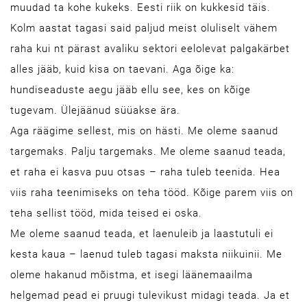
muudad ta kohe kukeks. Eesti riik on kukkesid täis.
Kolm aastat tagasi said paljud meist oluliselt vähem
raha kui nt pärast avaliku sektori eelolevat palgakärbet
alles jääb, kuid kisa on taevani. Aga õige ka:
hundiseaduste aegu jääb ellu see, kes on kõige
tugevam. Ülejäänud süüakse ära.
Aga räägime sellest, mis on hästi. Me oleme saanud
targemaks. Palju targemaks. Me oleme saanud teada,
et raha ei kasva puu otsas – raha tuleb teenida. Hea
viis raha teenimiseks on teha tööd. Kõige parem viis on
teha sellist tööd, mida teised ei oska.
Me oleme saanud teada, et laenuleib ja laastutuli ei
kesta kaua – laenud tuleb tagasi maksta niikuinii. Me
oleme hakanud mõistma, et isegi läänemaailma
helgemad pead ei pruugi tulevikust midagi teada. Ja et