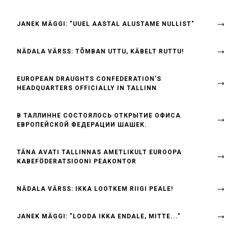
JANEK MÄGGI: "UUEL AASTAL ALUSTAME NULLIST"
NÄDALA VÄRSS: TÕMBAN UTTU, KÄBELT RUTTU!
EUROPEAN DRAUGHTS CONFEDERATION’S
HEADQUARTERS OFFICIALLY IN TALLINN
B ТАЛЛИННЕ СОСТОЯЛОСЬ ОТКРЫТИЕ ОФИСА
ЕВРОПЕЙСКОЙ ФЕДЕРАЦИИ ШАШЕК.
TÄNA AVATI TALLINNAS AMETLIKULT EUROOPA
KABEFÖDERATSIOONI PEAKONTOR
NÄDALA VÄRSS: IKKA LOOTKEM RIIGI PEALE!
JANEK MÄGGI: "LOODA IKKA ENDALE, MITTE..."