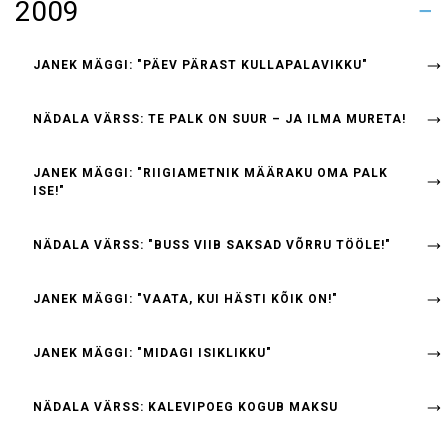
2009
KONJAKIJOOMIST?
KUIDAS MÕELDA)
EESTLASE LOOMUSE
INIMESED TUNDA END STAARINA
TEEME!
МЕЛЬТС И ТЫНИС ТЮЙР
POWERHOUSE COMMUNICATION BUREAU
RAINER MELTS JA TÕNIS TÜÜR
NIIPALJU KUI VÕIMALIK!
AADELKOND
KÕIK ERAKONNAD
BROILERIKASVATUS"
(HEA)TEGEVUST"
UUDISHIMU KARTA
KESKEALISED
ÄRA
OLE!"
KUNINGAS"
LÕIMIS "
KÜLASKÄIK
MEISTRIVÕISTLUSED KABES
ЧЕМПИОНАТ ЕВРОПЫ ПО ШАШКАМ
TALLINN
RIIKI"
TEGID?
ELIIDIVIHA"
SAAVUTUSED
AASTAS!
VILET)"
JANEK MÄGGI: "PÄEV PÄRAST KULLAPALAVIKKU"
NÄDALA VÄRSS: TE PALK ON SUUR – JA ILMA MURETA!
JANEK MÄGGI: "RIIGIAMETNIK MÄÄRAKU OMA PALK
ISE!"
NÄDALA VÄRSS: "BUSS VIIB SAKSAD VÕRRU TÖÖLE!"
JANEK MÄGGI: "VAATA, KUI HÄSTI KÕIK ON!"
JANEK MÄGGI: "MIDAGI ISIKLIKKU"
NÄDALA VÄRSS: KALEVIPOEG KOGUB MAKSU