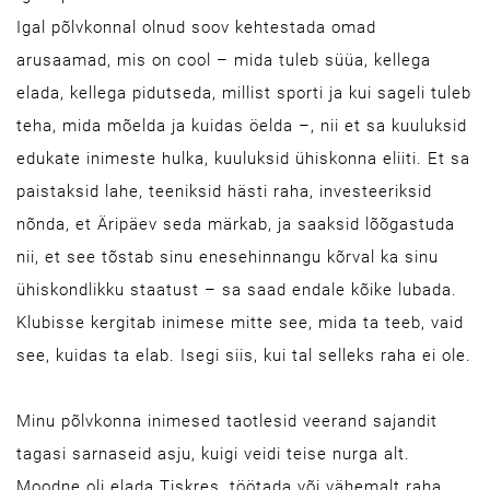
Igal põlvkonnal olnud soov kehtestada omad
arusaamad, mis on cool – mida tuleb süüa, kellega
elada, kellega pidutseda, millist sporti ja kui sageli tuleb
teha, mida mõelda ja kuidas öelda –, nii et sa kuuluksid
edukate inimeste hulka, kuuluksid ühiskonna eliiti. Et sa
paistaksid lahe, teeniksid hästi raha, investeeriksid
nõnda, et Äripäev seda märkab, ja saaksid lõõgastuda
nii, et see tõstab sinu enesehinnangu kõrval ka sinu
ühiskondlikku staatust – sa saad endale kõike lubada.
Klubisse kergitab inimese mitte see, mida ta teeb, vaid
see, kuidas ta elab. Isegi siis, kui tal selleks raha ei ole.
Minu põlvkonna inimesed taotlesid veerand sajandit
tagasi sarnaseid asju, kuigi veidi teise nurga alt.
Moodne oli elada Tiskres, töötada või vähemalt raha