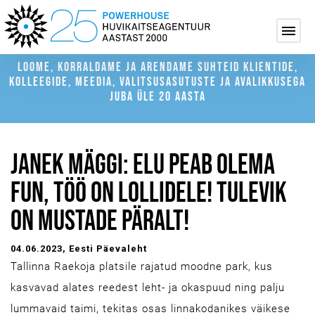
LOOME, KORRALDAME JA ARENDAME SUHTEID KLIENTIDE,
KOLLEEGIDE, MEEDIA, VALITSUSASUTUSTE JA AVALIKKUSEGA
JUBA ÜLE 20 AASTA
JANEK MÄGGI: ELU PEAB OLEMA
FUN, TÖÖ ON LOLLIDELE! TULEVIK
ON MUSTADE PÄRALT!
04.06.2023
, Eesti Päevaleht
Tallinna Raekoja platsile rajatud moodne park, kus
kasvavad alates reedest leht- ja okaspuud ning palju
lummavaid taimi, tekitas osas linnakodanikes väikese