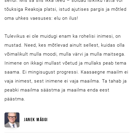
sendi. Mis sa siis ikka teed – sõidad isikliku ratta või
tõuksiga Reakoja platsi, istud ajutises pargis ja mõtled
oma uhkes vaesuses: elu on ilus!
Tulevikus ei ole muidugi enam ka rohelisi inimesi, on
mustad. Need, kes mõtlevad ainult sellest, kuidas olla
võimalikult mulla moodi, mulla värvi ja mulla maitsega.
Inimene on ikkagi mullast võetud ja mullaks peab tema
saama. Ei mingisugust progressi. Kaasaegne maailm ei
vaja inimest, sest inimene ei vaja maailma. Ta tahab ja
peabki maailma säästma ja maailma enda eest
päästma.
JANEK MÄGGI