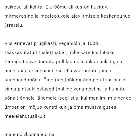
päikese all kohta. Elurõõmu allikas on huvitav,
mitmekesine ja meeleolukale ajaviitmisele keskendunud
(era)elu.
Viis erinevat prügikasti, veganiõlu ja 100%
taaskasutatud tualettpaber, mille karedus lubaks
temaga hööveldamata prill-laua siledaks nühkida, on
nüüdisaegse linnainimese ellu vääramatu jõuga
saabunud mõnu. Õige (läbi)põlemistemperatuur peaks
viima pintsaklipslased (milline vanamoeline ja hunnitu
sõna!) õnnele lähemale isegi siis, kui maailm, mis nende
ümber on, mõjub kunstlikult ja oma mustvalguses
meelelahutuslikult.
Igale põlvkonnale oma