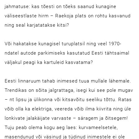
jahmatuse: kas tõesti on tõeks saanud kunagine
väliseestlaste hirm – Raekoja plats on rohtu kasvanud
ning seal karjatatakse kitsi?
Või hakatakse kunagisel turuplatsil ning veel 1970-
ndatel autode parkimiseks kasutatud Eesti tähtsaimal
väljakul peagi ka kartuleid kasvatama?
Eesti linnaruum tahab inimesed tuua mullale lähemale.
Trendikas on sõita jalgrattaga, isegi kui see pole mugav
– nt lipsu ja ülikonna või kitsavõitu seeliku tõttu. Ratas
võib olla ka elektriga, veereda võib ilma kiivrita ning üle
lonkivate jalakäijate varvaste – säragem ja õitsegem!
Tuju peab olema kogu aeg laes: kurvameelsetele,
masendunud või väsinud ja tüdinud inimestele ei ole