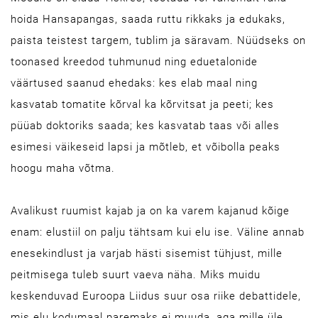
hoida Hansapangas, saada ruttu rikkaks ja edukaks,
paista teistest targem, tublim ja säravam. Nüüdseks on
toonased kreedod tuhmunud ning eduetalonide
väärtused saanud ehedaks: kes elab maal ning
kasvatab tomatite kõrval ka kõrvitsat ja peeti; kes
püüab doktoriks saada; kes kasvatab taas või alles
esimesi väikeseid lapsi ja mõtleb, et võibolla peaks
hoogu maha võtma.
Avalikust ruumist kajab ja on ka varem kajanud kõige
enam: elustiil on palju tähtsam kui elu ise. Väline annab
enesekindlust ja varjab hästi sisemist tühjust, mille
peitmisega tuleb suurt vaeva näha. Miks muidu
keskenduvad Euroopa Liidus suur osa riike debattidele,
mis elu kodumaal paremaks ei muuda, aga mille üle