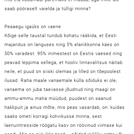
saab pööraselt vaielda ja tülligi minna?
Peaaegu igaüks on vaene
Kõige selle taustal tundub kohatu rääkida, et Eesti
majandus on languses ning 5% elanikkonna käes on
50% varadest. 95% inimestest on Eestis vaesed ning
peavad leppima sellega, et hooliv linnavalitsus näitab
neile, et puud on siiski olemas ja lilled on tõepoolest
ilusad. Raha maale vanaemale külla sõiduks ei ole,
vanaema on juba taevasse jõudnud ning maagi on
ammu-ammu maha müüdud, puudest on saanud
hakkpuit ja ainus mõte, mis peas vasardab, on: kuidas
saaks ometi korragi kohvikusse minna, sest
laenuintresside röögatu kasv on röövinud viimase kui