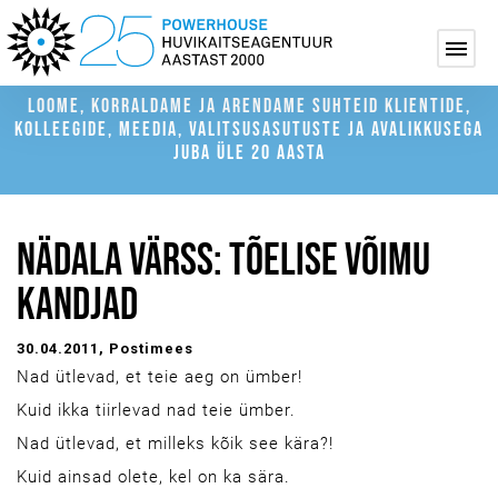
LOOME, KORRALDAME JA ARENDAME SUHTEID KLIENTIDE,
KOLLEEGIDE, MEEDIA, VALITSUSASUTUSTE JA AVALIKKUSEGA
JUBA ÜLE 20 AASTA
NÄDALA VÄRSS: TÕELISE VÕIMU
KANDJAD
30.04.2011
, Postimees
Nad ütlevad, et teie aeg on ümber!
Kuid ikka tiirlevad nad teie ümber.
Nad ütlevad, et milleks kõik see kära?!
Kuid ainsad olete, kel on ka sära.