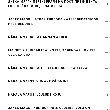
ЯНЕКА МЯГГИ ПЕРЕИЗБРАЛИ НА ПОСТ ПРЕЗИДЕНТА
ЕВРОПЕЙСКОЙ ФЕДЕРАЦИИ ШАШЕК
JANEK MÄGGI JÄTKAB EUROOPA KABEFÖDERATSIOONI
PRESIDENDINA
NÄDALA VÄRSS: MA ANNAN ANDEKS
MAINET KUJUNDAB IGAÜKS ISE, TÄHENDAB - ON ISE
SEDA KA VÄÄRT
NÄDALA VÄRSS: MEIE PALK ON SUUR KA TAEVAS!
NÄDALA VÄRSS: VIIMANE VÕIDMINE
NÄDALA VÄRSS: JÕULUKS KOJU!
JANEK MÄGGI: KULTUUR POLE OLULINE, VÕIM ON