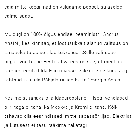
vaja mitte keegi, nad on vulgaarne pööbel, sulaselge
vaime saast.
Muidugi on 100% õigus endisel peaministril Andrus
Ansipil, kes kinnitab, et lootusrikkalt alanud valitsus on
tänaseks totaalselt läbikukkunud. „Selle valitsuse
negatiivne teene Eesti rahva ees on see, et meid on
tsementeeritud Ida-Euroopasse, ehkki oleme kogu aeg
tahtnud kuuluda Põhjala riikide hulka,“ märgib Ansip.
Kes meist tahaks olla idaeurooplane – isegi venelased
piiri taga ei taha, ka Moskva ja Kreml ei taha. Kõik
tahavad olla eesrindlased, mitte sabassörkijad. Elektrist
ja kütusest ei tasu rääkima hakatagi.