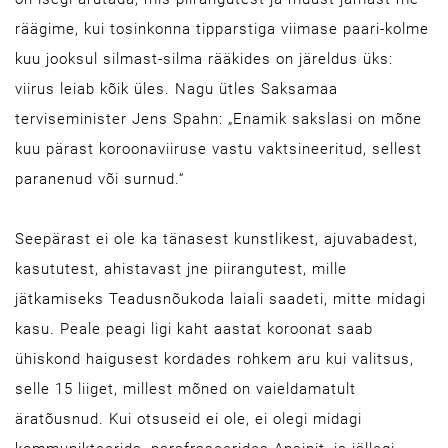
räägime, kui tosinkonna tipparstiga viimase paari-kolme
kuu jooksul silmast-silma rääkides on järeldus üks:
viirus leiab kõik üles. Nagu ütles Saksamaa
terviseminister Jens Spahn: „Enamik sakslasi on mõne
kuu pärast koroonaviiruse vastu vaktsineeritud, sellest
paranenud või surnud.“
Seepärast ei ole ka tänasest kunstlikest, ajuvabadest,
kasututest, ahistavast jne piirangutest, mille
jätkamiseks Teadusnõukoda laiali saadeti, mitte midagi
kasu. Peale peagi ligi kaht aastat koroonat saab
ühiskond haigusest kordades rohkem aru kui valitsus,
selle 15 liiget, millest mõned on vaieldamatult
äratõusnud. Kui otsuseid ei ole, ei olegi midagi