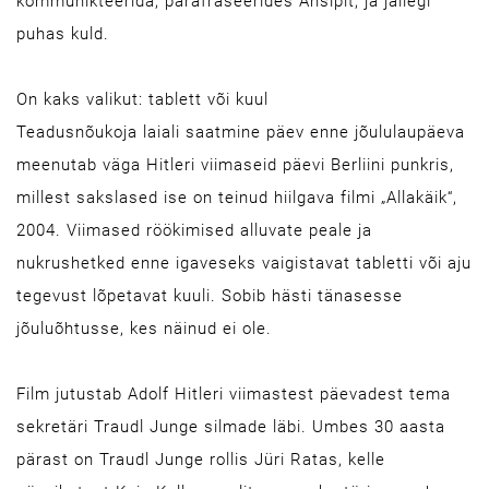
kommunikteerida, parafraseerides Ansipit, ja jällegi
puhas kuld.
On kaks valikut: tablett või kuul
Teadusnõukoja laiali saatmine päev enne jõululaupäeva
meenutab väga Hitleri viimaseid päevi Berliini punkris,
millest sakslased ise on teinud hiilgava filmi „Allakäik“,
2004. Viimased röökimised alluvate peale ja
nukrushetked enne igaveseks vaigistavat tabletti või aju
tegevust lõpetavat kuuli. Sobib hästi tänasesse
jõuluõhtusse, kes näinud ei ole.
Film jutustab Adolf Hitleri viimastest päevadest tema
sekretäri Traudl Junge silmade läbi. Umbes 30 aasta
pärast on Traudl Junge rollis Jüri Ratas, kelle