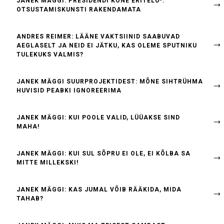
JANEK MÄGGI: PRESIDENDI KÕNE ERITELU*:
OTSUSTAMISKUNSTI RAKENDAMATA
ANDRES REIMER: LÄÄNE VAKTSIINID SAABUVAD
AEGLASELT JA NEID EI JÄTKU, KAS OLEME SPUTNIKU
TULEKUKS VALMIS?
JANEK MÄGGI SUURPROJEKTIDEST: MÕNE SIHTRÜHMA
HUVISID PEABKI IGNOREERIMA
JANEK MÄGGI: KUI POOLE VALID, LÜÜAKSE SIND
MAHA!
JANEK MÄGGI: KUI SUL SÕPRU EI OLE, EI KÕLBA SA
MITTE MILLEKSKI!
JANEK MÄGGI: KAS JUMAL VÕIB RÄÄKIDA, MIDA
TAHAB?