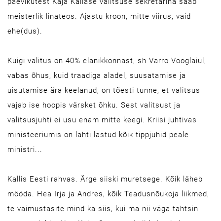
päevikutest Kaja Kallase valitsuse sekretärina saab
meisterlik linateos. Ajastu kroon, mitte viirus, vaid
ehe(dus).
Kuigi valitus on 40% elanikkonnast, sh Varro Vooglaiul,
vabas õhus, kuid traadiga aladel, suusatamise ja
uisutamise ära keelanud, on tõesti tunne, et valitsus
vajab ise hoopis värsket õhku. Sest valitsust ja
valitsusjuhti ei usu enam mitte keegi. Kriisi juhtivas
ministeeriumis on lahti lastud kõik tippjuhid peale
ministri...
Kallis Eesti rahvas. Ärge siiski muretsege. Kõik läheb
mööda. Hea Irja ja Andres, kõik Teadusnõukoja liikmed,
te vaimustasite mind ka siis, kui ma nii väga tahtsin