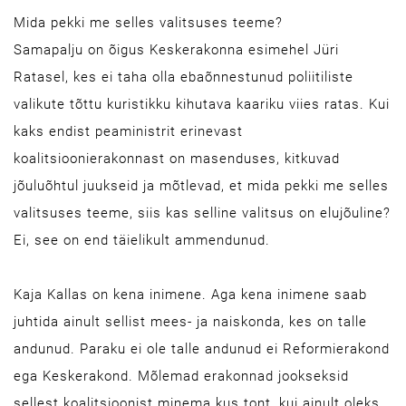
Mida pekki me selles valitsuses teeme?
Samapalju on õigus Keskerakonna esimehel Jüri
Ratasel, kes ei taha olla ebaõnnestunud poliitiliste
valikute tõttu kuristikku kihutava kaariku viies ratas. Kui
kaks endist peaministrit erinevast
koalitsioonierakonnast on masenduses, kitkuvad
jõuluõhtul juukseid ja mõtlevad, et mida pekki me selles
valitsuses teeme, siis kas selline valitsus on elujõuline?
Ei, see on end täielikult ammendunud.
Kaja Kallas on kena inimene. Aga kena inimene saab
juhtida ainult sellist mees- ja naiskonda, kes on talle
andunud. Paraku ei ole talle andunud ei Reformierakond
ega Keskerakond. Mõlemad erakonnad jookseksid
sellest koalitsioonist minema kus tont, kui ainult oleks