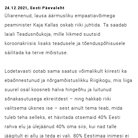
24.12.2021
, Eesti Päevaleht
Üliarenenud, lausa äärmusliku empaatiavõimega
peaminister Kaja Kallas oskab riiki juhtida. Ta saadab
laiali Teadusnõukoja, mille liikmed suutsid
koroonakriisis lisaks teadusele ja tõenduspõhisusele
säilitada ka terve mõistuse.
Lodetavasti ootab sama saatus võimalikult kiiresti ka
ebaõnnestunud ja nõrgamõistuslikku Riigikogu, mis liiga
suurel osal koosneb halva hingeõhu ja luitunud
sõnakasutusega ekreiitdest – ning hakkab riiki
valitsema üksnes ise – sest ainult tema teab, mida
tuleb teha selleks, et hävitada otsemaid 40% Eesti
rahva elu ja ülejäänud 40% oma siis, kui nad talle
jäägitult ei allu ja teda ei vali. 80% Eestimaa inimesi ei