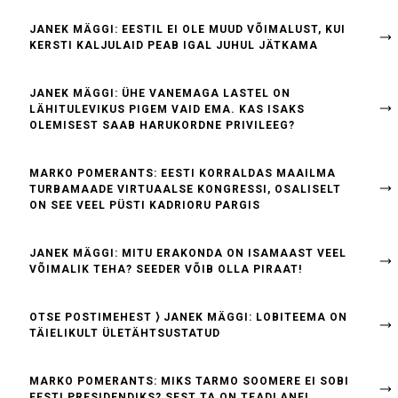
JANEK MÄGGI: EESTIL EI OLE MUUD VÕIMALUST, KUI
KERSTI KALJULAID PEAB IGAL JUHUL JÄTKAMA
JANEK MÄGGI: ÜHE VANEMAGA LASTEL ON
LÄHITULEVIKUS PIGEM VAID EMA. KAS ISAKS
OLEMISEST SAAB HARUKORDNE PRIVILEEG?
MARKO POMERANTS: EESTI KORRALDAS MAAILMA
TURBAMAADE VIRTUAALSE KONGRESSI, OSALISELT
ON SEE VEEL PÜSTI KADRIORU PARGIS
JANEK MÄGGI: MITU ERAKONDA ON ISAMAAST VEEL
VÕIMALIK TEHA? SEEDER VÕIB OLLA PIRAAT!
OTSE POSTIMEHEST ⟩ JANEK MÄGGI: LOBITEEMA ON
TÄIELIKULT ÜLETÄHTSUSTATUD
MARKO POMERANTS: MIKS TARMO SOOMERE EI SOBI
EESTI PRESIDENDIKS? SEST TA ON TEADLANE!