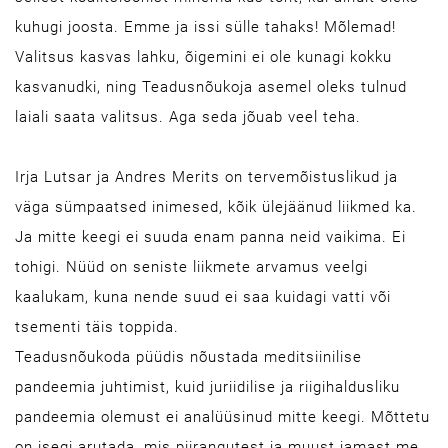
kuhugi joosta. Emme ja issi sülle tahaks! Mõlemad!
Valitsus kasvas lahku, õigemini ei ole kunagi kokku
kasvanudki, ning Teadusnõukoja asemel oleks tulnud
laiali saata valitsus. Aga seda jõuab veel teha.
Irja Lutsar ja Andres Merits on tervemõistuslikud ja
väga sümpaatsed inimesed, kõik ülejäänud liikmed ka.
Ja mitte keegi ei suuda enam panna neid vaikima. Ei
tohigi. Nüüd on seniste liikmete arvamus veelgi
kaalukam, kuna nende suud ei saa kuidagi vatti või
tsementi täis toppida.
Teadusnõukoda püüdis nõustada meditsiinilise
pandeemia juhtimist, kuid juriidilise ja riigihaldusliku
pandeemia olemust ei analüüsinud mitte keegi. Mõttetu
on isegi arutada, mis piirangutest ja muust jamast me