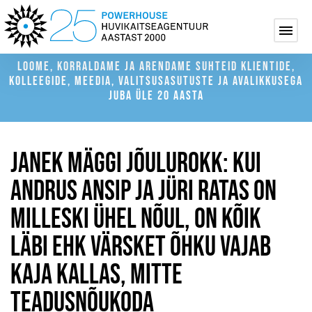
LOOME, KORRALDAME JA ARENDAME SUHTEID KLIENTIDE,
KOLLEEGIDE, MEEDIA, VALITSUSASUTUSTE JA AVALIKKUSEGA
JUBA ÜLE 20 AASTA
JANEK MÄGGI JÕULUROKK: KUI
ANDRUS ANSIP JA JÜRI RATAS ON
MILLESKI ÜHEL NÕUL, ON KÕIK
LÄBI EHK VÄRSKET ÕHKU VAJAB
KAJA KALLAS, MITTE
TEADUSNÕUKODA