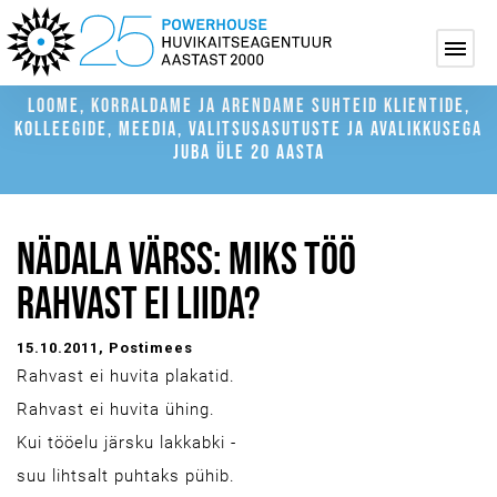
LOOME, KORRALDAME JA ARENDAME SUHTEID KLIENTIDE,
KOLLEEGIDE, MEEDIA, VALITSUSASUTUSTE JA AVALIKKUSEGA
JUBA ÜLE 20 AASTA
NÄDALA VÄRSS: MIKS TÖÖ
RAHVAST EI LIIDA?
15.10.2011
, Postimees
Rahvast ei huvita plakatid.
Rahvast ei huvita ühing.
Kui tööelu järsku lakkabki -
suu lihtsalt puhtaks pühib.