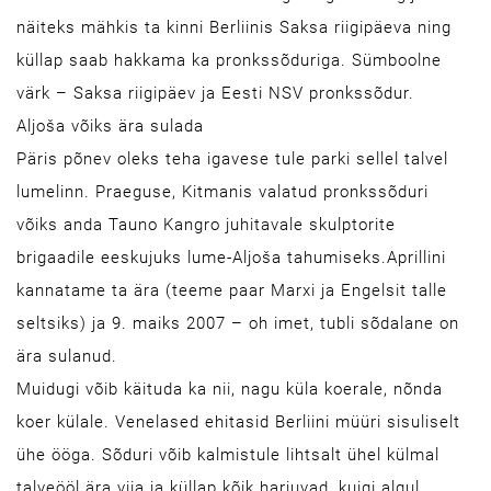
näiteks mähkis ta kinni Berliinis Saksa riigipäeva ning
küllap saab hakkama ka pronkssõduriga. Sümboolne
värk – Saksa riigipäev ja Eesti NSV pronkssõdur.
Aljoša võiks ära sulada
Päris põnev oleks teha igavese tule parki sellel talvel
lumelinn. Praeguse, Kitmanis valatud pronkssõduri
võiks anda Tauno Kangro juhitavale skulptorite
brigaadile eeskujuks lume-Aljoša tahumiseks.Aprillini
kannatame ta ära (teeme paar Marxi ja Engelsit talle
seltsiks) ja 9. maiks 2007 – oh imet, tubli sõdalane on
ära sulanud.
Muidugi võib käituda ka nii, nagu küla koerale, nõnda
koer külale. Venelased ehitasid Berliini müüri sisuliselt
ühe ööga. Sõduri võib kalmistule lihtsalt ühel külmal
talveööl ära viia ja küllap kõik harjuvad, kuigi algul