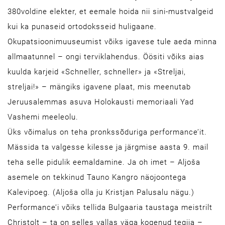
380voldine elekter, et eemale hoida nii sini-mustvalgeid
kui ka punaseid ortodoksseid huligaane.
Okupatsioonimuuseumist võiks igavese tule aeda minna
allmaatunnel – ongi terviklahendus. Öösiti võiks aias
kuulda karjeid «Schneller, schneller» ja «Streljai,
streljai!» – mängiks igavene plaat, mis meenutab
Jeruusalemmas asuva Holokausti memoriaali Yad
Vashemi meeleolu.
Üks võimalus on teha pronkssõduriga performance’it.
Mässida ta valgesse kilesse ja järgmise aasta 9. mail
teha selle pidulik eemaldamine. Ja oh imet – Aljoša
asemele on tekkinud Tauno Kangro näojoontega
Kalevipoeg. (Aljoša olla ju Kristjan Palusalu nägu.)
Performance’i võiks tellida Bulgaaria taustaga meistrilt
Christolt – ta on selles vallas väga kogenud tegija –