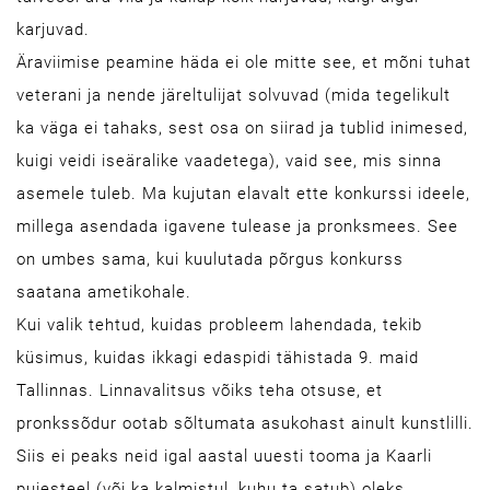
karjuvad.
Äraviimise peamine häda ei ole mitte see, et mõni tuhat
veterani ja nende järeltulijat solvuvad (mida tegelikult
ka väga ei tahaks, sest osa on siirad ja tublid inimesed,
kuigi veidi iseäralike vaadetega), vaid see, mis sinna
asemele tuleb. Ma kujutan elavalt ette konkurssi ideele,
millega asendada igavene tulease ja pronksmees. See
on umbes sama, kui kuulutada põrgus konkurss
saatana ametikohale.
Kui valik tehtud, kuidas probleem lahendada, tekib
küsimus, kuidas ikkagi edaspidi tähistada 9. maid
Tallinnas. Linnavalitsus võiks teha otsuse, et
pronkssõdur ootab sõltumata asukohast ainult kunstlilli.
Siis ei peaks neid igal aastal uuesti tooma ja Kaarli
puiesteel (või ka kalmistul, kuhu ta satub) oleks