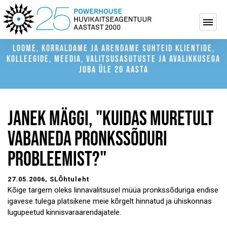
LOOME, KORRALDAME JA ARENDAME SUHTEID KLIENTIDE,
KOLLEEGIDE, MEEDIA, VALITSUSASUTUSTE JA AVALIKKUSEGA
JUBA ÜLE 20 AASTA
JANEK MÄGGI, "KUIDAS MURETULT
VABANEDA PRONKSSÕDURI
PROBLEEMIST?"
27.05.2006
, SLÕhtuleht
Kõige targem oleks linnavalitsusel müüa pronkssõduriga endise
igavese tulega platsikene meie kõrgelt hinnatud ja ühiskonnas
lugupeetud kinnisvaraarendajatele.