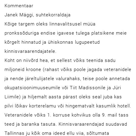
Kommentaar
Janek Mäggi, suhtekorraldaja
Kõige targem oleks linnavalitsusel müüa
pronkssõduriga endise igavese tulega platsikene meie
kõrgelt hinnatud ja ühiskonnas lugupeetud
kinnisvaraarendajatele.
Koht on niivõrd hea, et sellest võiks teenida sadu
miljoneid kroone (rahast võiks poole jagada veteranidele
ja nende järeltulijatele valurahaks, teise poole annetada
okupatsioonimuuseumile või Tiit Madissonile ja Jüri
Liimile) ja hiljemalt aasta pärast oleks seal juba kas
pilvi lõikav korterelamu või hingematvalt kasumlik hotell.
Veteranidele võiks 1. korruse kohvikus olla 9. mail tass
teed ja baranka tasuta. Kinnisvaraarendajad suudavad
Tallinnas ju kõik oma ideed ellu viia, sõltumata