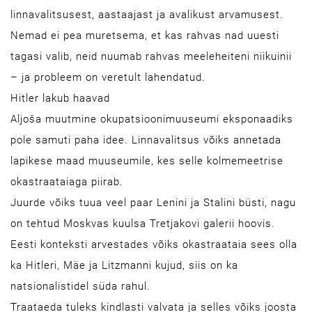
linnavalitsusest, aastaajast ja avalikust arvamusest.
Nemad ei pea muretsema, et kas rahvas nad uuesti
tagasi valib, neid nuumab rahvas meeleheiteni niikuinii
– ja probleem on veretult lahendatud.
Hitler lakub haavad
Aljoša muutmine okupatsioonimuuseumi eksponaadiks
pole samuti paha idee. Linnavalitsus võiks annetada
lapikese maad muuseumile, kes selle kolmemeetrise
okastraataiaga piirab.
Juurde võiks tuua veel paar Lenini ja Stalini büsti, nagu
on tehtud Moskvas kuulsa Tretjakovi galerii hoovis.
Eesti konteksti arvestades võiks okastraataia sees olla
ka Hitleri, Mäe ja Litzmanni kujud, siis on ka
natsionalistidel süda rahul.
Traataeda tuleks kindlasti valvata ja selles võiks joosta