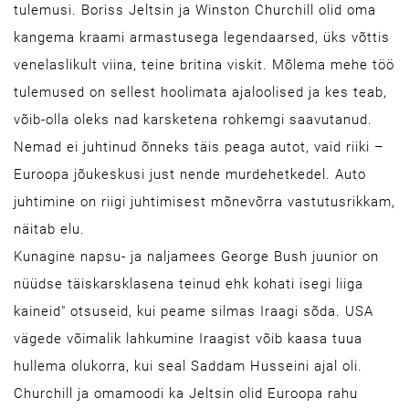
tulemusi. Boriss Jeltsin ja Winston Churchill olid oma
kangema kraami armastusega legendaarsed, üks võttis
venelaslikult viina, teine britina viskit. Mõlema mehe töö
tulemused on sellest hoolimata ajaloolised ja kes teab,
võib-olla oleks nad karsketena rohkemgi saavutanud.
Nemad ei juhtinud õnneks täis peaga autot, vaid riiki –
Euroopa jõukeskusi just nende murdehetkedel. Auto
juhtimine on riigi juhtimisest mõnevõrra vastutusrikkam,
näitab elu.
Kunagine napsu- ja naljamees George Bush juunior on
nüüdse täiskarsklasena teinud ehk kohati isegi liiga
kaineid" otsuseid, kui peame silmas Iraagi sõda. USA
vägede võimalik lahkumine Iraagist võib kaasa tuua
hullema olukorra, kui seal Saddam Husseini ajal oli.
Churchill ja omamoodi ka Jeltsin olid Euroopa rahu