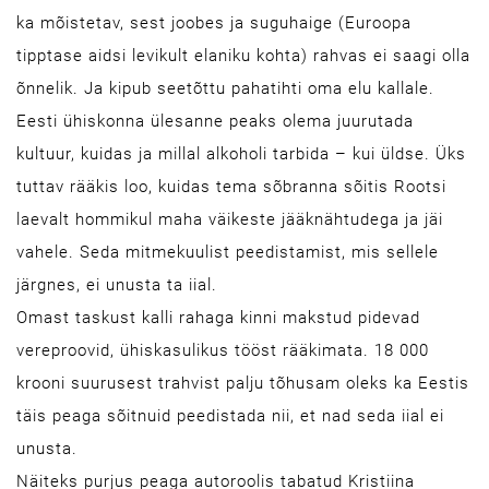
ka mõistetav, sest joobes ja suguhaige (Euroopa
tipptase aidsi levikult elaniku kohta) rahvas ei saagi olla
õnnelik. Ja kipub seetõttu pahatihti oma elu kallale.
Eesti ühiskonna ülesanne peaks olema juurutada
kultuur, kuidas ja millal alkoholi tarbida – kui üldse. Üks
tuttav rääkis loo, kuidas tema sõbranna sõitis Rootsi
laevalt hommikul maha väikeste jääknähtudega ja jäi
vahele. Seda mitmekuulist peedistamist, mis sellele
järgnes, ei unusta ta iial.
Omast taskust kalli rahaga kinni makstud pidevad
vereproovid, ühiskasulikus tööst rääkimata. 18 000
krooni suurusest trahvist palju tõhusam oleks ka Eestis
täis peaga sõitnuid peedistada nii, et nad seda iial ei
unusta.
Näiteks purjus peaga autoroolis tabatud Kristiina