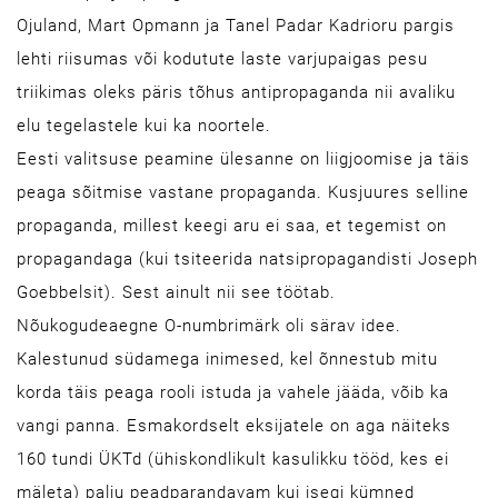
Ojuland, Mart Opmann ja Tanel Padar Kadrioru pargis
lehti riisumas või kodutute laste varjupaigas pesu
triikimas oleks päris tõhus antipropaganda nii avaliku
elu tegelastele kui ka noortele.
Eesti valitsuse peamine ülesanne on liigjoomise ja täis
peaga sõitmise vastane propaganda. Kusjuures selline
propaganda, millest keegi aru ei saa, et tegemist on
propagandaga (kui tsiteerida natsipropagandisti Joseph
Goebbelsit). Sest ainult nii see töötab.
Nõukogudeaegne O-numbrimärk oli särav idee.
Kalestunud südamega inimesed, kel õnnestub mitu
korda täis peaga rooli istuda ja vahele jääda, võib ka
vangi panna. Esmakordselt eksijatele on aga näiteks
160 tundi ÜKTd (ühiskondlikult kasulikku tööd, kes ei
mäleta) palju peadparandavam kui isegi kümned