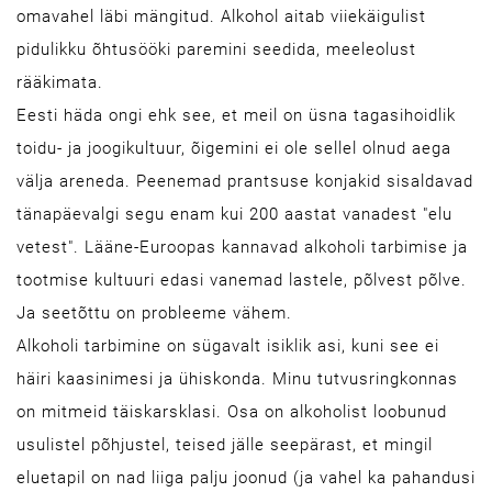
omavahel läbi mängitud. Alkohol aitab viiekäigulist
pidulikku õhtusööki paremini seedida, meeleolust
rääkimata.
Eesti häda ongi ehk see, et meil on üsna tagasihoidlik
toidu- ja joogikultuur, õigemini ei ole sellel olnud aega
välja areneda. Peenemad prantsuse konjakid sisaldavad
tänapäevalgi segu enam kui 200 aastat vanadest "elu
vetest". Lääne-Euroopas kannavad alkoholi tarbimise ja
tootmise kultuuri edasi vanemad lastele, põlvest põlve.
Ja seetõttu on probleeme vähem.
Alkoholi tarbimine on sügavalt isiklik asi, kuni see ei
häiri kaasinimesi ja ühiskonda. Minu tutvusringkonnas
on mitmeid täiskarsklasi. Osa on alkoholist loobunud
usulistel põhjustel, teised jälle seepärast, et mingil
eluetapil on nad liiga palju joonud (ja vahel ka pahandusi