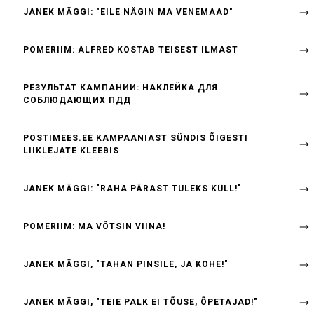
JANEK MÄGGI: "EILE NÄGIN MA VENEMAAD"
POMERIIM: ALFRED KOSTAB TEISEST ILMAST
РЕЗУЛЬТАТ КАМПАНИИ: НАКЛЕЙКА ДЛЯ
СОБЛЮДАЮЩИХ ПДД
POSTIMEES.EE KAMPAANIAST SÜNDIS ÕIGESTI
LIIKLEJATE KLEEBIS
JANEK MÄGGI: "RAHA PÄRAST TULEKS KÜLL!"
POMERIIM: MA VÕTSIN VIINA!
JANEK MÄGGI, "TAHAN PINSILE, JA KOHE!"
JANEK MÄGGI, "TEIE PALK EI TÕUSE, ÕPETAJAD!"