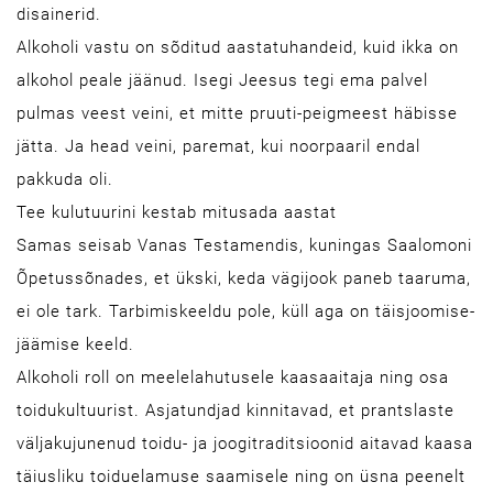
disainerid.
Alkoholi vastu on sõditud aastatuhandeid, kuid ikka on
alkohol peale jäänud. Isegi Jeesus tegi ema palvel
pulmas veest veini, et mitte pruuti-peigmeest häbisse
jätta. Ja head veini, paremat, kui noorpaaril endal
pakkuda oli.
Tee kulutuurini kestab mitusada aastat
Samas seisab Vanas Testamendis, kuningas Saalomoni
Õpetussõnades, et ükski, keda vägijook paneb taaruma,
ei ole tark. Tarbimiskeeldu pole, küll aga on täisjoomise-
jäämise keeld.
Alkoholi roll on meelelahutusele kaasaaitaja ning osa
toidukultuurist. Asjatundjad kinnitavad, et prantslaste
väljakujunenud toidu- ja joogitraditsioonid aitavad kaasa
täiusliku toiduelamuse saamisele ning on üsna peenelt