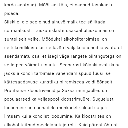
korda saatnud). Mõõt sai täis, ei osanud tasakaalu
pidada.
Siiski ei ole see olnud ainuvõimalik tee säilitada
normaalsust. Täiskarsklaste osakaal ühiskonnas on
suhteliselt väike. Mõõdukal alkoholitarbimisel on
seltskondlikus elus sedavõrd väljakujunenud ja vaata et
asendamatu osa, et isegi väga rangete piirangutega on
seda pea võimatu muuta. Seepärast kõlabki avalikkuse
jaoks alkoholi tarbimise vähendamispüüd füüsilise
kättesaadavuse kunstliku piiramisega veidi õõnsalt.
Prantsuse kloostriveinid ja Saksa mungaõlled on
populaarsed ka väljaspool kloostrimüüre. Suguelust
loobumine on nunnadele-munkadele olnud sageli
lihtsam kui alkoholist loobumine. Ka kloostrites on
alkohol täitnud meelelahutaja rolli. Kuid pärast õhtust