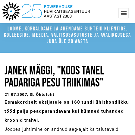
LOOME, KORRALDAME JA ARENDAME SUHTEID KLIENTIDE,
KOLLEEGIDE, MEEDIA, VALITSUSASUTUSTE JA AVALIKKUSEGA
JUBA ÜLE 20 AASTA
JANEK MÄGGI, "KOOS TANEL
PADARIGA PESU TRIIKIMAS"
21.07.2007
, SL Õhtuleht
Esmakordselt eksijatele on 160 tundi ühiskondlikku
tööd palju peadparandavam kui kümned tuhanded
kroonid trahvi.
Joobes juhtimine on andnud aeg-ajalt ka talutavaid