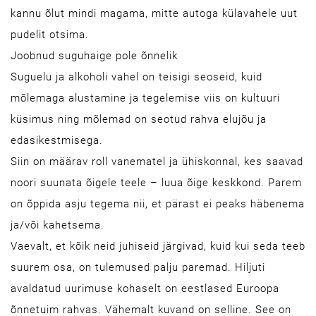
kannu õlut mindi magama, mitte autoga külavahele uut
pudelit otsima.
Joobnud suguhaige pole õnnelik
Suguelu ja alkoholi vahel on teisigi seoseid, kuid
mõlemaga alustamine ja tegelemise viis on kultuuri
küsimus ning mõlemad on seotud rahva elujõu ja
edasikestmisega.
Siin on määrav roll vanematel ja ühiskonnal, kes saavad
noori suunata õigele teele – luua õige keskkond. Parem
on õppida asju tegema nii, et pärast ei peaks häbenema
ja/või kahetsema.
Vaevalt, et kõik neid juhiseid järgivad, kuid kui seda teeb
suurem osa, on tulemused palju paremad. Hiljuti
avaldatud uurimuse kohaselt on eestlased Euroopa
õnnetuim rahvas. Vähemalt kuvand on selline. See on