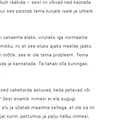
ikult rääkida – sest nii võivad nad kaotada
kui see paistab tema kurjale isale ja uhkele
ui vanaema elaks, virutaks iga normaalne
mikku, nii et see eluks ajaks meelde jääks.
 ei mõtle, see ei ole tema probleem. Tema
da ja kannatada. Ta tahab olla kuningas,
.
sused vahekorda astuvad, keda petavad või
 Sest enamik inimesi ei ela sugugi
t elu ja üllatab maailma sellega, et ole sa nii
kjal surm, pettumus ja palju halbu inimesi,