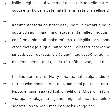
kallis isegi siis, kui vanemad ei ole teinud neile mitt
suguseltsi kõige mustematelt lammastelt ja selliseid
Kommentaatorid on hitt-teost „Spare“ nimetanud palja
suutnud siiski maailma üllatada mitte millegi muuga kui
eest) oma nime all maha müüma kuningliku perekonna s
etteaimatav ja sugugi mitte rabav: viletsad perekonna
pinged, odav seksuaalelu (algus), kuulsussõltuvus, ra
maailma inimeste elu, mida kõik häbenevad, kuid mille
Kindlasti on tore, et Harry oma raamatu välja andis, kui
turunduskampaania saatel. Nüüdisajal peetakse närust
lõpptulemusel saavad kõik õnnelikuks. Mida õnnetum
vaatajad, kuulajad ja lugejad. Tegelaste saatus neile 
seetõttu on ta kogu maailma jaoks kangelane.