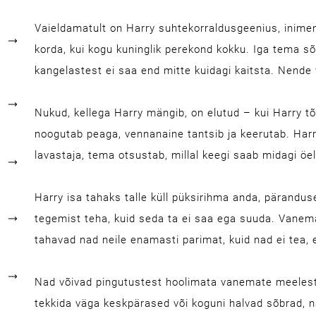
Vaieldamatult on Harry suhtekorraldusgeenius, inime
korda, kui kogu kuninglik perekond kokku. Iga tema s
kangelastest ei saa end mitte kuidagi kaitsta. Nende 
Nukud, kellega Harry mängib, on elutud – kui Harry tõ
noogutab peaga, vennanaine tantsib ja keerutab. Harry
lavastaja, tema otsustab, millal keegi saab midagi öel
Harry isa tahaks talle küll püksirihma anda, pärandu
tegemist teha, kuid seda ta ei saa ega suuda. Vanem
tahavad nad neile enamasti parimat, kuid nad ei tea, e
Nad võivad pingutustest hoolimata vanemate meelest
tekkida väga keskpärased või koguni halvad sõbrad, n