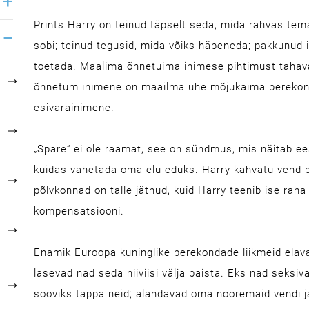
Prints Harry on teinud täpselt seda, mida rahvas tema
sobi; teinud tegusid, mida võiks häbeneda; pakkunud 
toetada. Maalima õnnetuima inimese pihtimust tahavad 
õnnetum inimene on maailma ühe mõjukaima perekonna 
esivarainimene.
„Spare“ ei ole raamat, see on sündmus, mis näitab ee
kuidas vahetada oma elu eduks. Harry kahvatu vend 
põlvkonnad on talle jätnud, kuid Harry teenib ise raha
kompensatsiooni.
Enamik Euroopa kuninglike perekondade liikmeid elavad
lasevad nad seda niiviisi välja paista. Eks nad seksiv
sooviks tappa neid; alandavad oma nooremaid vendi ja