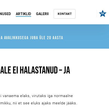
NUSED
ARTIKLID
GALERII
KONTAKT
A AVALIKKUSEGA JUBA ÜLE 20 AASTA
ALE EI HALASTANUD – JA
ui vanaema elaks, virutaks iga normaalne
mikku, nii et see eluks ajaks meelde jääks.