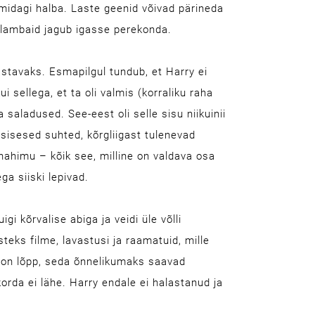
e midagi halba. Laste geenid võivad pärineda
 lambaid jagub igasse perekonda.
stavaks. Esmapilgul tundub, et Harry ei
 sellega, et ta oli valmis (korraliku raha
aladused. See-eest oli selle sisu niikuinii
sisesed suhted, kõrgliigast tulenevad
hahimu – kõik see, milline on valdava osa
ga siiski lepivad.
gi kõrvalise abiga ja veidi üle võlli
eks filme, lavastusi ja raamatuid, mille
 on lõpp, seda õnnelikumaks saavad
korda ei lähe. Harry endale ei halastanud ja