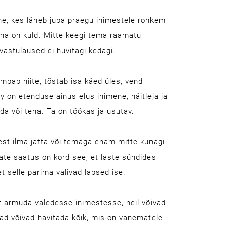
ne, kes läheb juba praegu inimestele rohkem
õna on kuld. Mitte keegi tema raamatu
vastulaused ei huvitagi kedagi.
mbab niite, tõstab isa käed üles, vend
 on etenduse ainus elus inimene, näitleja ja
da või teha. Ta on töökas ja usutav.
sest ilma jätta või temaga enam mitte kunagi
ate saatus on kord see, et laste sündides
t selle parima valivad lapsed ise.
 armuda valedesse inimestesse, neil võivad
ad võivad hävitada kõik, mis on vanematele