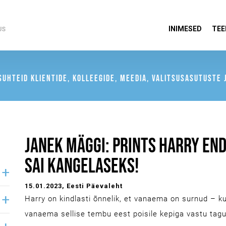
INIMESED
TEE
US
UHTEID KLIENTIDE, KOLLEEGIDE, MEEDIA, VALITSUSASUTUSTE J
JANEK MÄGGI: PRINTS HARRY END
SAI KANGELASEKS!
15.01.2023
, Eesti Päevaleht
Harry on kindlasti õnnelik, et vanaema on surnud – k
vanaema sellise tembu eest poisile kepiga vastu tagu