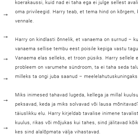
koerakaussi, kuid nad ei taha ega ei julge sellest aval
oma privileegid. Harry teab, et tema hind on kõrgem, 
vennale.
Harry on kindlasti õnnelik, et vanaema on surnud – k
vanaema sellise tembu eest poisile kepiga vastu tagu
Vanaema elas selleks, et troon püsiks. Harry sellele
probleem on varumehe sündroom, ta ei taha seda talu
milleks ta ongi juba saanud – meelelahutuskuningaks
Miks inimesed tahavad lugeda, kellega ja millal kuul
peksavad, keda ja miks solvavad või lausa mõnitavad?
täiuslikku elu. Harry kirjeldab tavalise inimene tavalis
kuulus, rikas või mõjukas kui tahes, sind jälitavad kõi
kes sind alalõpmata välja vihastavad.