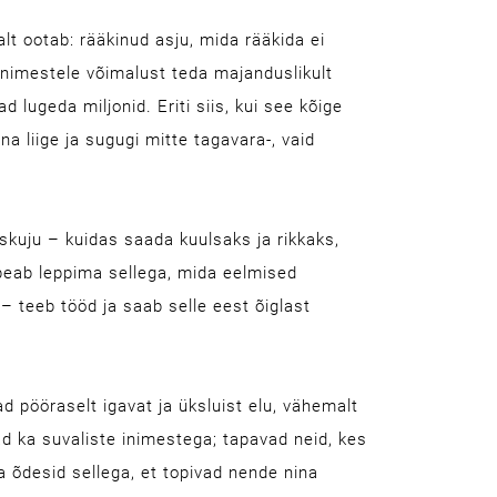
lt ootab: rääkinud asju, mida rääkida ei
inimestele võimalust teda majanduslikult
lugeda miljonid. Eriti siis, kui see kõige
liige ja sugugi mitte tagavara-, vaid
skuju – kuidas saada kuulsaks ja rikkaks,
peab leppima sellega, mida eelmised
 – teeb tööd ja saab selle eest õiglast
 pööraselt igavat ja üksluist elu, vähemalt
ad ka suvaliste inimestega; tapavad neid, kes
 õdesid sellega, et topivad nende nina