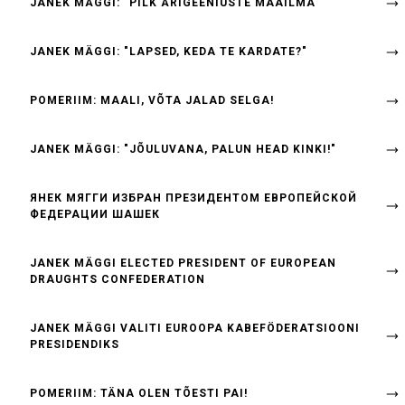
JANEK MÄGGI: "PILK ÄRIGEENIUSTE MAAILMA"
JANEK MÄGGI: "LAPSED, KEDA TE KARDATE?"
POMERIIM: MAALI, VÕTA JALAD SELGA!
JANEK MÄGGI: "JÕULUVANA, PALUN HEAD KINKI!"
ЯНЕК МЯГГИ ИЗБРАН ПРЕЗИДЕНТОМ ЕВРОПЕЙСКОЙ
ФЕДЕРАЦИИ ШАШЕК
JANEK MÄGGI ELECTED PRESIDENT OF EUROPEAN
DRAUGHTS CONFEDERATION
JANEK MÄGGI VALITI EUROOPA KABEFÖDERATSIOONI
PRESIDENDIKS
POMERIIM: TÄNA OLEN TÕESTI PAI!