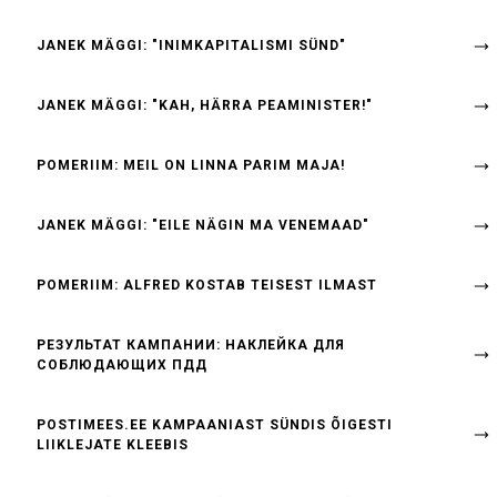
JANEK MÄGGI: "INIMKAPITALISMI SÜND"
JANEK MÄGGI: "KAH, HÄRRA PEAMINISTER!"
POMERIIM: MEIL ON LINNA PARIM MAJA!
JANEK MÄGGI: "EILE NÄGIN MA VENEMAAD"
POMERIIM: ALFRED KOSTAB TEISEST ILMAST
РЕЗУЛЬТАТ КАМПАНИИ: НАКЛЕЙКА ДЛЯ
СОБЛЮДАЮЩИХ ПДД
POSTIMEES.EE KAMPAANIAST SÜNDIS ÕIGESTI
LIIKLEJATE KLEEBIS