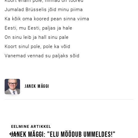
Koort enam pole, hinnad on toored
Jumalad Brüsselis jõid minu piima
Ka kõik oma koored pean sinna viima
Eesti, mu Eesti, paljas ja hale
On sinu leib ja hall sinu pale
Koort sinul pole, pole ka võid
Vanemad vennad su paljaks sõid
JANEK MÄGGI
EELMINE ARTIKKEL
JANEK MÄGGI: "ELU MÖÖDUB UMMELDES!"