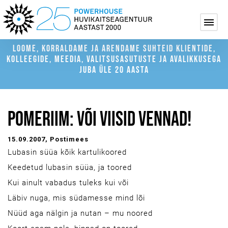
LOOME, KORRALDAME JA ARENDAME SUHTEID KLIENTIDE,
KOLLEEGIDE, MEEDIA, VALITSUSASUTUSTE JA AVALIKKUSEGA
JUBA ÜLE 20 AASTA
POMERIIM: VÕI VIISID VENNAD!
15.09.2007
, Postimees
Lubasin süüa kõik kartulikoored
Keedetud lubasin süüa, ja toored
Kui ainult vabadus tuleks kui või
Läbiv nuga, mis südamesse mind lõi
Nüüd aga nälgin ja nutan – mu noored