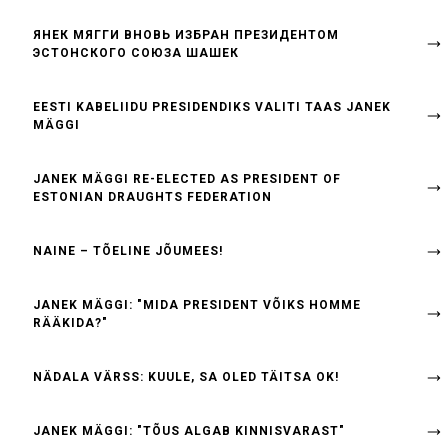
ЯНЕК МЯГГИ ВНОВЬ ИЗБРАН ПРЕЗИДЕНТОМ
ЭСТОНСКОГО СОЮЗА ШАШЕК
EESTI KABELIIDU PRESIDENDIKS VALITI TAAS JANEK
MÄGGI
JANEK MÄGGI RE-ELECTED AS PRESIDENT OF
ESTONIAN DRAUGHTS FEDERATION
NAINE – TÕELINE JÕUMEES!
JANEK MÄGGI: "MIDA PRESIDENT VÕIKS HOMME
RÄÄKIDA?"
NÄDALA VÄRSS: KUULE, SA OLED TÄITSA OK!
JANEK MÄGGI: "TÕUS ALGAB KINNISVARAST"