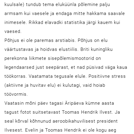
kuulsale) tundub tema eluküünla põlemine palju
armsam kui vaesele ja endaga mitte hakkama saavale
inimesele. Rikkad elavadki statistika järgi kauem kui
vaesed.
Põhjus ei ole paremas arstiabis. Põhjus on elu
väärtustavas ja hoidvas elustiilis. Briti kuningliku
perekonna liikmete sisepõlemismootorid on
legendaarsed just seepärast, et nad püsivad väga kaua
töökorras. Vaatamata tegusale elule. Positiivne stress
(aktiivne ja huvitav elu) ei kulutagi, vaid hoiab
töövormis.
Vaatasin mõni päev tagasi Äripäeva kümne aasta
tagust fotot suitsetavast Toomas Hendrik Ilvest. Ja
seal kõrval kõhnunud aeroobikahuvilisest president
Ilvesest. Evelin ja Toomas Hendrik ei ole kogu aeg