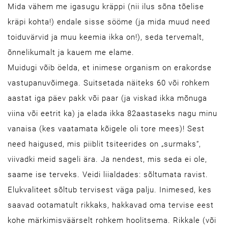
Mida vähem me igasugu kräppi (nii ilus sõna tõelise
kräpi kohta!) endale sisse sööme (ja mida muud need
toiduvärvid ja muu keemia ikka on!), seda tervemalt,
õnnelikumalt ja kauem me elame.
Muidugi võib öelda, et inimese organism on erakordse
vastupanuvõimega. Suitsetada näiteks 60 või rohkem
aastat iga päev pakk või paar (ja viskad ikka mõnuga
viina või eetrit ka) ja elada ikka 82aastaseks nagu minu
vanaisa (kes vaatamata kõigele oli tore mees)! Sest
need haigused, mis piiblit tsiteerides on „surmaks“,
viivadki meid sageli ära. Ja nendest, mis seda ei ole,
saame ise terveks. Veidi liialdades: sõltumata ravist.
Elukvaliteet sõltub tervisest väga palju. Inimesed, kes
saavad ootamatult rikkaks, hakkavad oma tervise eest
kohe märkimisväärselt rohkem hoolitsema. Rikkale (või