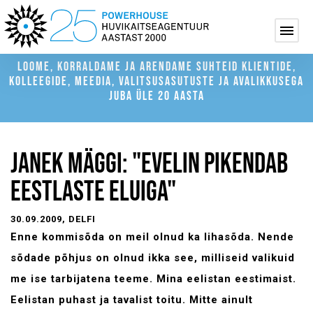
LOOME, KORRALDAME JA ARENDAME SUHTEID KLIENTIDE,
KOLLEEGIDE, MEEDIA, VALITSUSASUTUSTE JA AVALIKKUSEGA
JUBA ÜLE 20 AASTA
JANEK MÄGGI: "EVELIN PIKENDAB
EESTLASTE ELUIGA"
30.09.2009
, DELFI
Enne kommisõda on meil olnud ka lihasõda. Nende
sõdade põhjus on olnud ikka see, milliseid valikuid
me ise tarbijatena teeme. Mina eelistan eestimaist.
Eelistan puhast ja tavalist toitu. Mitte ainult