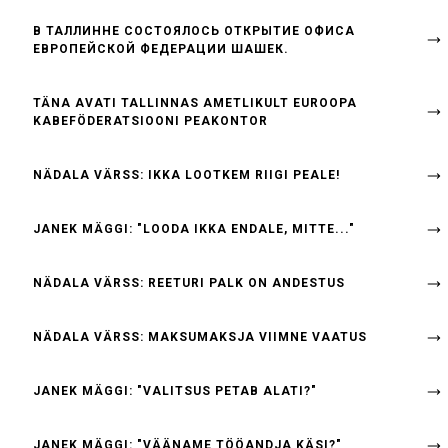
B ТАЛЛИННЕ СОСТОЯЛОСЬ ОТКРЫТИЕ ОФИСА
ЕВРОПЕЙСКОЙ ФЕДЕРАЦИИ ШАШЕК.
TÄNA AVATI TALLINNAS AMETLIKULT EUROOPA
KABEFÖDERATSIOONI PEAKONTOR
NÄDALA VÄRSS: IKKA LOOTKEM RIIGI PEALE!
JANEK MÄGGI: "LOODA IKKA ENDALE, MITTE..."
NÄDALA VÄRSS: REETURI PALK ON ANDESTUS
NÄDALA VÄRSS: MAKSUMAKSJA VIIMNE VAATUS
JANEK MÄGGI: "VALITSUS PETAB ALATI?"
JANEK MÄGGI: "VÄÄNAME TÖÖANDJA KÄSI?"