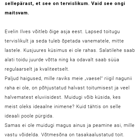
sellepärast, et see on tervislikum. Vaid see ongi
maitsvam.
Evelin Ilves võitleb õige asja eest. Lapsed toitugu
tervislikult ja seda tuleb õpetada vanematele, mitte
lastele. Kusjuures küsimus ei ole rahas. Salatilehe saab
alati toidu juurde võtta ning ka odavalt saab süüa
regulaarselt ja kvaliteetselt.
Paljud haigused, mille raviks meie „vaesel“ riigil nagunii
raha ei ole, on põhjustatud halvast toitumisest ja veel
halvematest eluviisidest. Muidugi võib küsida, kes
meist oleks ideaalne inimene? Kuid tähtis on selle
ideaali poole pürgida.
Samas ei ole muidugi magus ainus ja peamine asi, mille
vastu võidelda. Võtmesõna on tasakaalustatud toit.