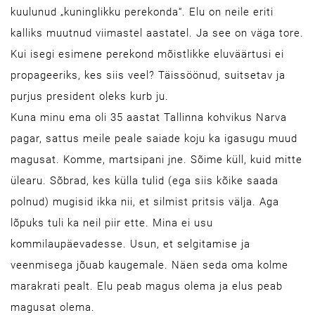
kuulunud „kuninglikku perekonda“. Elu on neile eriti
kalliks muutnud viimastel aastatel. Ja see on väga tore.
Kui isegi esimene perekond mõistlikke eluväärtusi ei
propageeriks, kes siis veel? Täissöönud, suitsetav ja
purjus president oleks kurb ju.
Kuna minu ema oli 35 aastat Tallinna kohvikus Narva
pagar, sattus meile peale saiade koju ka igasugu muud
magusat. Komme, martsipani jne. Sõime küll, kuid mitte
ülearu. Sõbrad, kes külla tulid (ega siis kõike saada
polnud) mugisid ikka nii, et silmist pritsis välja. Aga
lõpuks tuli ka neil piir ette. Mina ei usu
kommilaupäevadesse. Usun, et selgitamise ja
veenmisega jõuab kaugemale. Näen seda oma kolme
marakrati pealt. Elu peab magus olema ja elus peab
magusat olema.