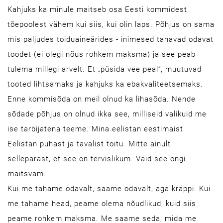
Kahjuks ka minule maitseb osa Eesti kommidest
tõepoolest vähem kui siis, kui olin laps. Põhjus on sama
mis paljudes toiduaineärides - inimesed tahavad odavat
toodet (ei olegi nõus rohkem maksma) ja see peab
tulema millegi arvelt. Et „püsida vee peal“, muutuvad
tooted lihtsamaks ja kahjuks ka ebakvaliteetsemaks.
Enne kommisõda on meil olnud ka lihasõda. Nende
sõdade põhjus on olnud ikka see, milliseid valikuid me
ise tarbijatena teeme. Mina eelistan eestimaist.
Eelistan puhast ja tavalist toitu. Mitte ainult
sellepärast, et see on tervislikum. Vaid see ongi
maitsvam.
Kui me tahame odavalt, saame odavalt, aga kräppi. Kui
me tahame head, peame olema nõudlikud, kuid siis
peame rohkem maksma. Me saame seda, mida me