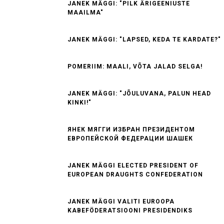
JANEK MÄGGI: "PILK ÄRIGEENIUSTE
MAAILMA"
JANEK MÄGGI: "LAPSED, KEDA TE KARDATE?"
POMERIIM: MAALI, VÕTA JALAD SELGA!
JANEK MÄGGI: "JÕULUVANA, PALUN HEAD
KINKI!"
ЯНЕК МЯГГИ ИЗБРАН ПРЕЗИДЕНТОМ
ЕВРОПЕЙСКОЙ ФЕДЕРАЦИИ ШАШЕК
JANEK MÄGGI ELECTED PRESIDENT OF
EUROPEAN DRAUGHTS CONFEDERATION
JANEK MÄGGI VALITI EUROOPA
KABEFÖDERATSIOONI PRESIDENDIKS