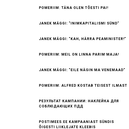
POMERIIM: TÄNA OLEN TÕESTI PAI!
JANEK MÄGGI: "INIMKAPITALISMI SÜND"
JANEK MÄGGI: "KAH, HÄRRA PEAMINISTER!"
POMERIIM: MEIL ON LINNA PARIM MAJA!
JANEK MÄGGI: "EILE NÄGIN MA VENEMAAD"
POMERIIM: ALFRED KOSTAB TEISEST ILMAST
РЕЗУЛЬТАТ КАМПАНИИ: НАКЛЕЙКА ДЛЯ
СОБЛЮДАЮЩИХ ПДД
POSTIMEES.EE KAMPAANIAST SÜNDIS
ÕIGESTI LIIKLEJATE KLEEBIS