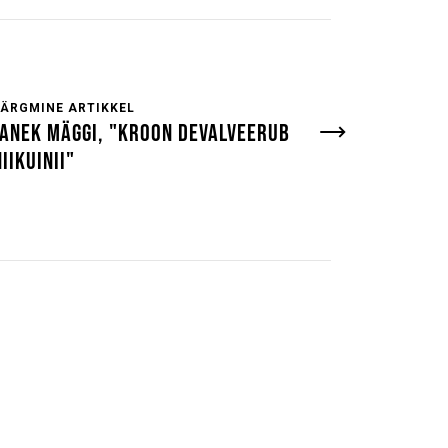
JÄRGMINE ARTIKKEL
JANEK MÄGGI, "KROON DEVALVEERUB
NIIKUINII"