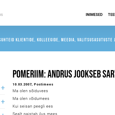
INIMESED
TEE
US
UHTEID KLIENTIDE, KOLLEEGIDE, MEEDIA, VALITSUSASUTUSTE J
POMERIIM: ANDRUS JOOKSEB SA
10.03.2007
, Postimees
Ma olen sõiduvees
Ma olen võidumees
Kui seisan peegli ees
Sealt paistab ilus mees