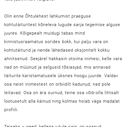
Olin enne Õhtulehest lahkumist praeguse
kohtutäituritest kõneleva lugude sarja tegemise alguse
juures. Kõigepealt muidugi tabas mind
kinnistusraamatus sorides šokk, kui palju vara on
kohtutäiturid ja nende lähedased oksjonitelt kokku
ahnitsenud. Seejärel hakkasin otsima inimesi, kelle vara
nad on müünud ja selgusid tõsiasjad, mis annavad
täiturite karistamatusele üksnes hoogu juurde. Valdav
osa neist inimestest on orbiidilt kadunud, nad pole
leitavad. Osa on ära surnud, teine osa võib-olla lihtsalt
lootusetult alla käinud ning kolmas hoiab väga madalat
profiili.
Teiseks – need, kellega jutule sain, on saanud