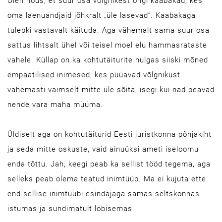
Olen nõus, et suur osa võlgnikest ongi kaabakad, kes
oma laenuandjaid jõhkralt „üle lasevad“. Kaabakaga
tulebki vastavalt käituda. Aga vähemalt sama suur osa
sattus lihtsalt ühel või teisel moel elu hammasrataste
vahele. Küllap on ka kohtutäiturite hulgas siiski mõned
empaatilised inimesed, kes püüavad võlgnikust
vähemasti vaimselt mitte üle sõita, isegi kui nad peavad
nende vara maha müüma.
Üldiselt aga on kohtutäiturid Eesti juristkonna põhjakiht
ja seda mitte oskuste, vaid ainuüksi ameti iseloomu
enda tõttu. Jah, keegi peab ka sellist tööd tegema, aga
selleks peab olema teatud inimtüüp. Ma ei kujuta ette
end sellise inimtüübi esindajaga samas seltskonnas
istumas ja sundimatult lobisemas.