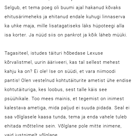
Selgub, et tema poeg oli buumi ajal hakanud kõvaks
ehitusärimeheks ja ehitanud endale kuhugi linnaserva
ka uhke maja, mille lisatagatiseks läks hüpoteegi alla
isa korter. Ja nüüd siis on pankrot ja kõik läheb müüki.
Tagasiteel, istudes täituri hõbedase Lexuse
kõrvalistmel, uurin ääriveeri, kas tal sellest mehest
kahju ka on? Ei ole! Ise on süüdi, et vara niimoodi
pantis! Olen vestelnud kohtutäiturite ametist ühe endise
kohtutäituriga, kes loobus, sest talle käis see
psüühikale. Too mees mainis, et tegemist on inimest
kalestava ametiga, mida paljud ei suuda pidada. Seal ei
saa võlglasele kaasa tunda, tema ja enda vahele tuleb
ehitada mõtteline sein. Võlglane pole mitte inimene,
vaid justnimelt võlglane.