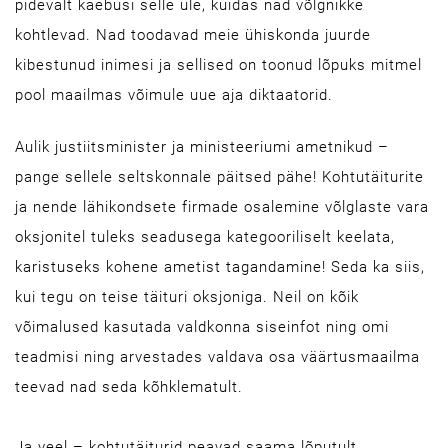
pidevalt kaebusi selle üle, kuidas nad võlgnikke
kohtlevad. Nad toodavad meie ühiskonda juurde
kibestunud inimesi ja sellised on toonud lõpuks mitmel
pool maailmas võimule uue aja diktaatorid.
Aulik justiitsminister ja ministeeriumi ametnikud –
pange sellele seltskonnale päitsed pähe! Kohtutäiturite
ja nende lähikondsete firmade osalemine võlglaste vara
oksjonitel tuleks seadusega kategooriliselt keelata,
karistuseks kohene ametist tagandamine! Seda ka siis,
kui tegu on teise täituri oksjoniga. Neil on kõik
võimalused kasutada valdkonna siseinfot ning omi
teadmisi ning arvestades valdava osa väärtusmaailma
teevad nad seda kõhklematult.
Ja veel – kohtutäiturid peavad saama lõputult