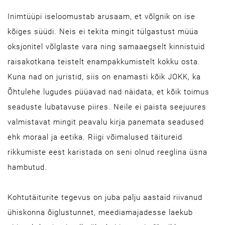
Inimtüüpi iseloomustab arusaam, et võlgnik on ise
kõiges süüdi. Neis ei tekita mingit tülgastust müüa
oksjonitel võlglaste vara ning samaaegselt kinnistuid
raisakotkana teistelt enampakkumistelt kokku osta.
Kuna nad on juristid, siis on enamasti kõik JOKK, ka
Õhtulehe lugudes püüavad nad näidata, et kõik toimus
seaduste lubatavuse piires. Neile ei paista seejuures
valmistavat mingit peavalu kirja panemata seadused
ehk moraal ja eetika. Riigi võimalused täitureid
rikkumiste eest karistada on seni olnud reeglina üsna
hambutud.
Kohtutäiturite tegevus on juba palju aastaid riivanud
ühiskonna õiglustunnet, meediamajadesse laekub