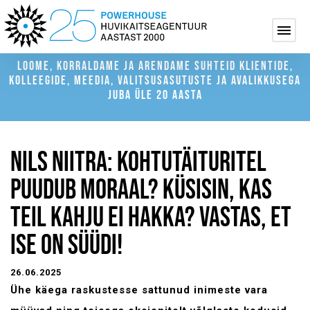
LOOME, KORRALDAME JA ARENDAME SUHTEID KLIENTIDE,
KOLLEEGIDE, MEEDIA, VALITSUSASUTUSTE JA AVALIKKUSEGA
JUBA ÜLE 20 AASTA
NILS NIITRA: KOHTUTÄITURITEL
PUUDUB MORAAL? KÜSISIN, KAS
TEIL KAHJU EI HAKKA? VASTAS, ET
ISE ON SÜÜDI!
26.06.2025
Ühe käega raskustesse sattunud inimeste vara