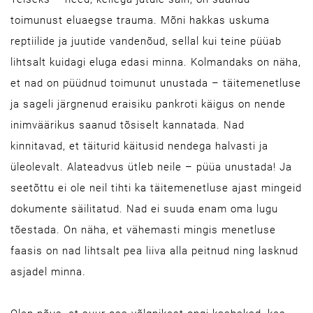
toimunust eluaegse trauma. Mõni hakkas uskuma
reptiilide ja juutide vandenõud, sellal kui teine püüab
lihtsalt kuidagi eluga edasi minna. Kolmandaks on näha,
et nad on püüdnud toimunut unustada – täitemenetluse
ja sageli järgnenud eraisiku pankroti käigus on nende
inimväärikus saanud tõsiselt kannatada. Nad
kinnitavad, et täiturid käitusid nendega halvasti ja
üleolevalt. Alateadvus ütleb neile – püüa unustada! Ja
seetõttu ei ole neil tihti ka täitemenetluse ajast mingeid
dokumente säilitatud. Nad ei suuda enam oma lugu
tõestada. On näha, et vähemasti mingis menetluse
faasis on nad lihtsalt pea liiva alla peitnud ning lasknud
asjadel minna.