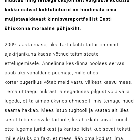
müüvad ning teisega oksjonitelt võlglaste kodusid
kokku ostvad kohtutäiturid on hoolimata oma
muljetavaldavast kinnisvaraportfellist Eesti
ühiskonna moraalne põhjakiht.
2009. aasta masu, üks Tartu kohtutäitur on mind
ajakirjanikuna kaasa võtnud täitmisteate
ettelugemisele. Annelinna kesklinna poolses servas
asub üks vanaldane puumaja, mille ühes
korteripugerikus võtab meid vastu väikest kasvu mees.
Tema ühtaegu nukrast ja segaduses pilgust võib välja
lugeda, et ta aimab üksnes ähmaselt, mis temaga nüüd
saama hakkab. Mees istub tugitooli ja vaatab alt üles
keset tuba seisvale täiturile, kes hakkab kuival toonil
ette lugema juriidikast ja kantseliidist kubisevat teksti,
mille sisuks on fakt, et mees jääb oma kodust ilma.