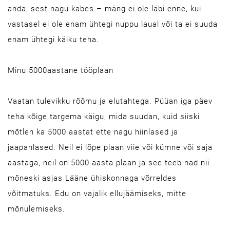
anda, sest nagu kabes – mäng ei ole läbi enne, kui
vastasel ei ole enam ühtegi nuppu laual või ta ei suuda
enam ühtegi käiku teha.
Minu 5000aastane tööplaan
Vaatan tulevikku rõõmu ja elutahtega. Püüan iga päev
teha kõige targema käigu, mida suudan, kuid siiski
mõtlen ka 5000 aastat ette nagu hiinlased ja
jaapanlased. Neil ei lõpe plaan viie või kümne või saja
aastaga, neil on 5000 aasta plaan ja see teeb nad nii
mõneski asjas Lääne ühiskonnaga võrreldes
võitmatuks. Edu on vajalik ellujäämiseks, mitte
mõnulemiseks.