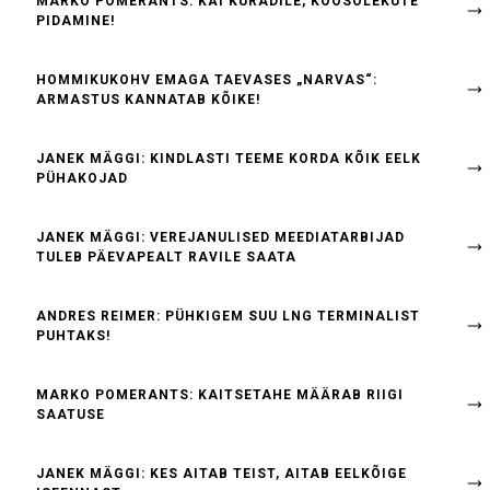
MARKO POMERANTS: KÄI KURADILE, KOOSOLEKUTE
PIDAMINE!
HOMMIKUKOHV EMAGA TAEVASES „NARVAS“:
ARMASTUS KANNATAB KÕIKE!
JANEK MÄGGI: KINDLASTI TEEME KORDA KÕIK EELK
PÜHAKOJAD
JANEK MÄGGI: VEREJANULISED MEEDIATARBIJAD
TULEB PÄEVAPEALT RAVILE SAATA
ANDRES REIMER: PÜHKIGEM SUU LNG TERMINALIST
PUHTAKS!
MARKO POMERANTS: KAITSETAHE MÄÄRAB RIIGI
SAATUSE
JANEK MÄGGI: KES AITAB TEIST, AITAB EELKÕIGE