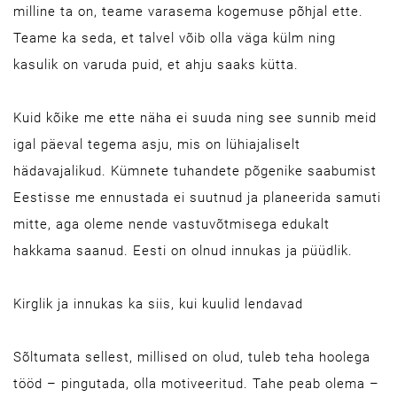
milline ta on, teame varasema kogemuse põhjal ette.
Teame ka seda, et talvel võib olla väga külm ning
kasulik on varuda puid, et ahju saaks kütta.
Kuid kõike me ette näha ei suuda ning see sunnib meid
igal päeval tegema asju, mis on lühiajaliselt
hädavajalikud. Kümnete tuhandete põgenike saabumist
Eestisse me ennustada ei suutnud ja planeerida samuti
mitte, aga oleme nende vastuvõtmisega edukalt
hakkama saanud. Eesti on olnud innukas ja püüdlik.
Kirglik ja innukas ka siis, kui kuulid lendavad
Sõltumata sellest, millised on olud, tuleb teha hoolega
tööd – pingutada, olla motiveeritud. Tahe peab olema –