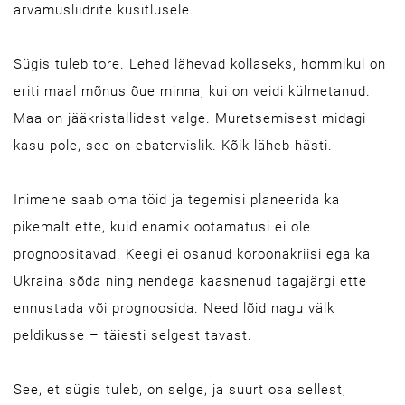
arvamusliidrite küsitlusele.
Sügis tuleb tore. Lehed lähevad kollaseks, hommikul on
eriti maal mõnus õue minna, kui on veidi külmetanud.
Maa on jääkristallidest valge. Muretsemisest midagi
kasu pole, see on ebatervislik. Kõik läheb hästi.
Inimene saab oma töid ja tegemisi planeerida ka
pikemalt ette, kuid enamik ootamatusi ei ole
prognoositavad. Keegi ei osanud koroonakriisi ega ka
Ukraina sõda ning nendega kaasnenud tagajärgi ette
ennustada või prognoosida. Need lõid nagu välk
peldikusse – täiesti selgest tavast.
See, et sügis tuleb, on selge, ja suurt osa sellest,