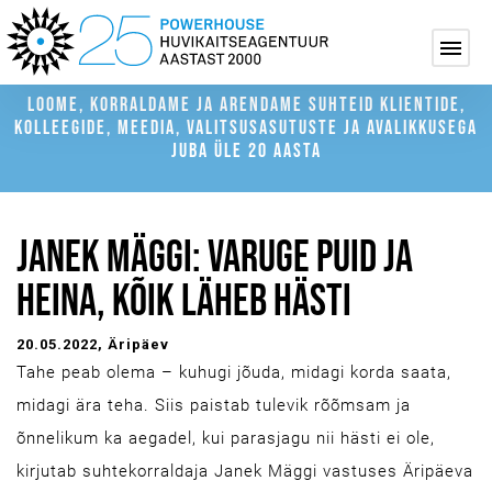
LOOME, KORRALDAME JA ARENDAME SUHTEID KLIENTIDE,
KOLLEEGIDE, MEEDIA, VALITSUSASUTUSTE JA AVALIKKUSEGA
JUBA ÜLE 20 AASTA
JANEK MÄGGI: VARUGE PUID JA
HEINA, KÕIK LÄHEB HÄSTI
20.05.2022
, Äripäev
Tahe peab olema – kuhugi jõuda, midagi korda saata,
midagi ära teha. Siis paistab tulevik rõõmsam ja
õnnelikum ka aegadel, kui parasjagu nii hästi ei ole,
kirjutab suhtekorraldaja Janek Mäggi vastuses Äripäeva