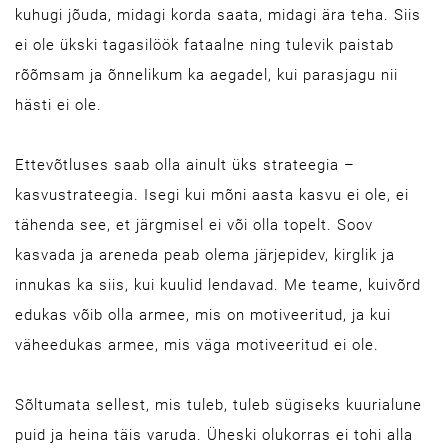
kuhugi jõuda, midagi korda saata, midagi ära teha. Siis
ei ole ükski tagasilöök fataalne ning tulevik paistab
rõõmsam ja õnnelikum ka aegadel, kui parasjagu nii
hästi ei ole.
Ettevõtluses saab olla ainult üks strateegia –
kasvustrateegia. Isegi kui mõni aasta kasvu ei ole, ei
tähenda see, et järgmisel ei või olla topelt. Soov
kasvada ja areneda peab olema järjepidev, kirglik ja
innukas ka siis, kui kuulid lendavad. Me teame, kuivõrd
edukas võib olla armee, mis on motiveeritud, ja kui
väheedukas armee, mis väga motiveeritud ei ole.
Sõltumata sellest, mis tuleb, tuleb sügiseks kuurialune
puid ja heina täis varuda. Üheski olukorras ei tohi alla