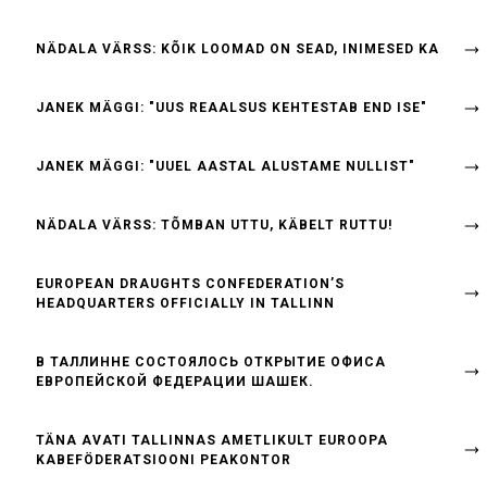
NÄDALA VÄRSS: KÕIK LOOMAD ON SEAD, INIMESED KA
JANEK MÄGGI: "UUS REAALSUS KEHTESTAB END ISE"
JANEK MÄGGI: "UUEL AASTAL ALUSTAME NULLIST"
NÄDALA VÄRSS: TÕMBAN UTTU, KÄBELT RUTTU!
EUROPEAN DRAUGHTS CONFEDERATION’S
HEADQUARTERS OFFICIALLY IN TALLINN
B ТАЛЛИННЕ СОСТОЯЛОСЬ ОТКРЫТИЕ ОФИСА
ЕВРОПЕЙСКОЙ ФЕДЕРАЦИИ ШАШЕК.
TÄNA AVATI TALLINNAS AMETLIKULT EUROOPA
KABEFÖDERATSIOONI PEAKONTOR