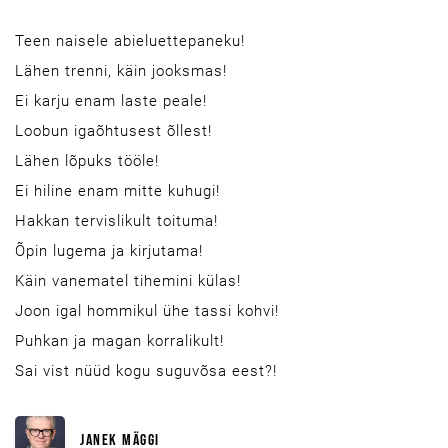
Teen naisele abieluettepaneku!
Lähen trenni, käin jooksmas!
Ei karju enam laste peale!
Loobun igaõhtusest õllest!
Lähen lõpuks tööle!
Ei hiline enam mitte kuhugi!
Hakkan tervislikult toituma!
Õpin lugema ja kirjutama!
Käin vanematel tihemini külas!
Joon igal hommikul ühe tassi kohvi!
Puhkan ja magan korralikult!
Sai vist nüüd kogu suguvõsa eest?!
JANEK MÄGGI