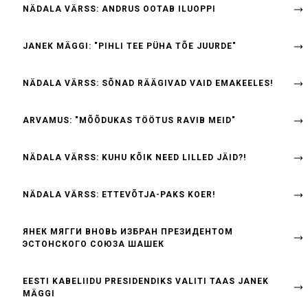
NÄDALA VÄRSS: ANDRUS OOTAB ILUOPPI
JANEK MÄGGI: "PIHLI TEE PÜHA TÕE JUURDE"
NÄDALA VÄRSS: SÕNAD RÄÄGIVAD VAID EMAKEELES!
ARVAMUS: "MÕÕDUKAS TÖÖTUS RAVIB MEID"
NÄDALA VÄRSS: KUHU KÕIK NEED LILLED JÄID?!
NÄDALA VÄRSS: ETTEVÕTJA-PAKS KOER!
ЯНЕК МЯГГИ ВНОВЬ ИЗБРАН ПРЕЗИДЕНТОМ
ЭСТОНСКОГО СОЮЗА ШАШЕК
EESTI KABELIIDU PRESIDENDIKS VALITI TAAS JANEK
MÄGGI