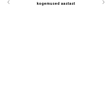
kogemused aastast
Previous
Nex