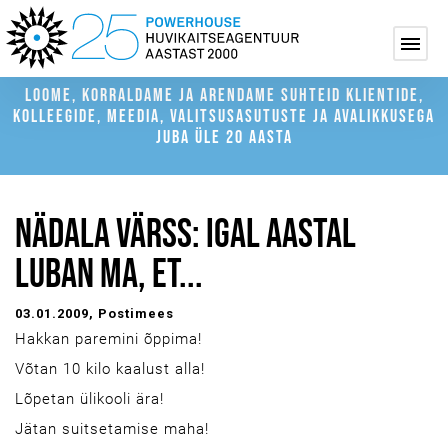
LOOME, KORRALDAME JA ARENDAME SUHTEID KLIENTIDE,
KOLLEEGIDE, MEEDIA, VALITSUSASUTUSTE JA AVALIKKUSEGA
JUBA ÜLE 20 AASTA
NÄDALA VÄRSS: IGAL AASTAL
LUBAN MA, ET...
03.01.2009
, Postimees
Hakkan paremini õppima!
Võtan 10 kilo kaalust alla!
Lõpetan ülikooli ära!
Jätan suitsetamise maha!