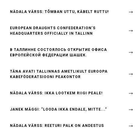
NÄDALA VÄRSS: TÕMBAN UTTU, KÄBELT RUTTU!
EUROPEAN DRAUGHTS CONFEDERATION’S
HEADQUARTERS OFFICIALLY IN TALLINN
B ТАЛЛИННЕ СОСТОЯЛОСЬ ОТКРЫТИЕ ОФИСА
ЕВРОПЕЙСКОЙ ФЕДЕРАЦИИ ШАШЕК.
TÄNA AVATI TALLINNAS AMETLIKULT EUROOPA
KABEFÖDERATSIOONI PEAKONTOR
NÄDALA VÄRSS: IKKA LOOTKEM RIIGI PEALE!
JANEK MÄGGI: "LOODA IKKA ENDALE, MITTE..."
NÄDALA VÄRSS: REETURI PALK ON ANDESTUS