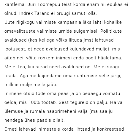
kahtlema. Jüri Toomepuu teist korda enam nii edukas ei
olnud. Indrek Tarand ei pruugi samuti olla.
Uute riigikogu valimiste kampaania läks lahti kohalike
omavalitsuste valimiste urnide sulgemisel. Poliitikute
avaldused (kes kellega võiks liituda jms) lähtuvad
lootusest, et need avaldused kujundavad muljet, mis
aitab neil võita rohkem inimesi enda poolt hääletama.
Me ei tea, kui siirad need avaldused on. Me ei saagi
teada. Aga me kujundame oma suhtumise selle järgi,
milline mulje meile jääb.
Inimene otsib tõde oma peas ja on peaaegu võimatu
öelda, mis 100% töötab. Sest tegureid on palju. Halva
ülemuse ja rumala naabrimeheni välja (ma saa ju
nendega ühes paadis olla!).
Ometi lähevad inimestele korda lihtsad ja konkreetsed