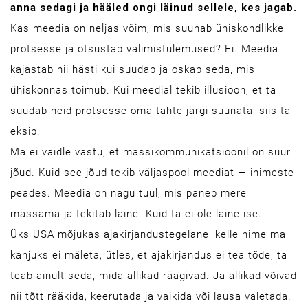
anna sedagi ja hääled ongi läinud sellele, kes jagab.
Kas meedia on neljas võim, mis suunab ühiskondlikke
protsesse ja otsustab valimistulemused? Ei. Meedia
kajastab nii hästi kui suudab ja oskab seda, mis
ühiskonnas toimub. Kui meedial tekib illusioon, et ta
suudab neid protsesse oma tahte järgi suunata, siis ta
eksib.
Ma ei vaidle vastu, et massikommunikatsioonil on suur
jõud. Kuid see jõud tekib väljaspool meediat — inimeste
peades. Meedia on nagu tuul, mis paneb mere
mässama ja tekitab laine. Kuid ta ei ole laine ise.
Üks USA mõjukas ajakirjandustegelane, kelle nime ma
kahjuks ei mäleta, ütles, et ajakirjandus ei tea tõde, ta
teab ainult seda, mida allikad räägivad. Ja allikad võivad
nii tõtt rääkida, keerutada ja vaikida või lausa valetada.