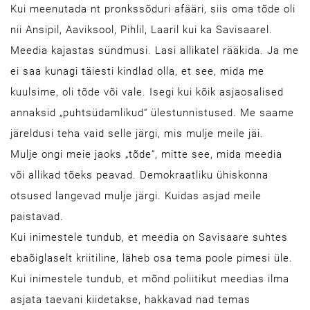
Kui meenutada nt pronkssõduri afääri, siis oma tõde oli
nii Ansipil, Aaviksool, Pihlil, Laaril kui ka Savisaarel.
Meedia kajastas sündmusi. Lasi allikatel rääkida. Ja me
ei saa kunagi täiesti kindlad olla, et see, mida me
kuulsime, oli tõde või vale. Isegi kui kõik asjaosalised
annaksid „puhtsüdamlikud“ ülestunnistused. Me saame
järeldusi teha vaid selle järgi, mis mulje meile jäi.
Mulje ongi meie jaoks „tõde“, mitte see, mida meedia
või allikad tõeks peavad. Demokraatliku ühiskonna
otsused langevad mulje järgi. Kuidas asjad meile
paistavad.
Kui inimestele tundub, et meedia on Savisaare suhtes
ebaõiglaselt kriitiline, läheb osa tema poole pimesi üle.
Kui inimestele tundub, et mõnd poliitikut meedias ilma
asjata taevani kiidetakse, hakkavad nad temas