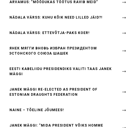
ARVAMUS: "MÕÕDUKAS TÖÖTUS RAVIB MEID"
NÄDALA VÄRSS: KUHU KÕIK NEED LILLED JÄID?!
NÄDALA VÄRSS: ETTEVÕTJA-PAKS KOER!
ЯНЕК МЯГГИ ВНОВЬ ИЗБРАН ПРЕЗИДЕНТОМ
ЭСТОНСКОГО СОЮЗА ШАШЕК
EESTI KABELIIDU PRESIDENDIKS VALITI TAAS JANEK
MÄGGI
JANEK MÄGGI RE-ELECTED AS PRESIDENT OF
ESTONIAN DRAUGHTS FEDERATION
NAINE – TÕELINE JÕUMEES!
JANEK MÄGGI: "MIDA PRESIDENT VÕIKS HOMME