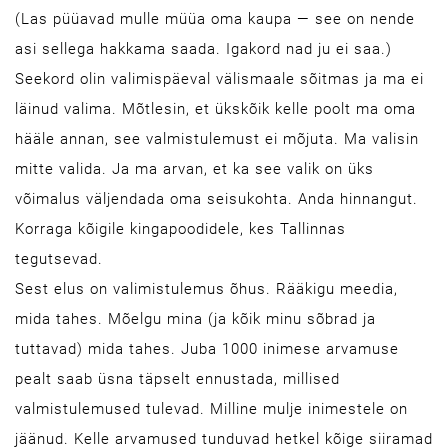
(Las püüavad mulle müüa oma kaupa — see on nende
asi sellega hakkama saada. Igakord nad ju ei saa.)
Seekord olin valimispäeval välismaale sõitmas ja ma ei
läinud valima. Mõtlesin, et ükskõik kelle poolt ma oma
hääle annan, see valmistulemust ei mõjuta. Ma valisin
mitte valida. Ja ma arvan, et ka see valik on üks
võimalus väljendada oma seisukohta. Anda hinnangut.
Korraga kõigile kingapoodidele, kes Tallinnas
tegutsevad.
Sest elus on valimistulemus õhus. Rääkigu meedia,
mida tahes. Mõelgu mina (ja kõik minu sõbrad ja
tuttavad) mida tahes. Juba 1000 inimese arvamuse
pealt saab üsna täpselt ennustada, millised
valmistulemused tulevad. Milline mulje inimestele on
jäänud. Kelle arvamused tunduvad hetkel kõige siiramad