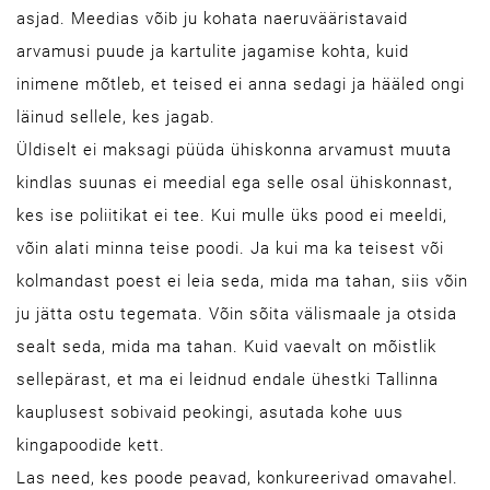
asjad. Meedias võib ju kohata naeruvääristavaid
arvamusi puude ja kartulite jagamise kohta, kuid
inimene mõtleb, et teised ei anna sedagi ja hääled ongi
läinud sellele, kes jagab.
Üldiselt ei maksagi püüda ühiskonna arvamust muuta
kindlas suunas ei meedial ega selle osal ühiskonnast,
kes ise poliitikat ei tee. Kui mulle üks pood ei meeldi,
võin alati minna teise poodi. Ja kui ma ka teisest või
kolmandast poest ei leia seda, mida ma tahan, siis võin
ju jätta ostu tegemata. Võin sõita välismaale ja otsida
sealt seda, mida ma tahan. Kuid vaevalt on mõistlik
sellepärast, et ma ei leidnud endale ühestki Tallinna
kauplusest sobivaid peokingi, asutada kohe uus
kingapoodide kett.
Las need, kes poode peavad, konkureerivad omavahel.