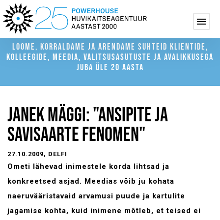
LOOME, KORRALDAME JA ARENDAME SUHTEID KLIENTIDE,
KOLLEEGIDE, MEEDIA, VALITSUSASUTUSTE JA AVALIKKUSEGA
JUBA ÜLE 20 AASTA
JANEK MÄGGI: "ANSIPITE JA
SAVISAARTE FENOMEN"
27.10.2009
, DELFI
Ometi lähevad inimestele korda lihtsad ja
konkreetsed asjad. Meedias võib ju kohata
naeruvääristavaid arvamusi puude ja kartulite
jagamise kohta, kuid inimene mõtleb, et teised ei