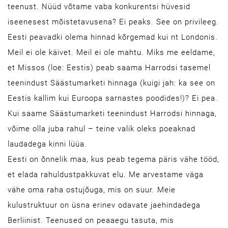
teenust. Nüüd võtame vaba konkurentsi hüvesid
iseenesest mõistetavusena? Ei peaks. See on privileeg.
Eesti peavadki olema hinnad kõrgemad kui nt Londonis.
Meil ei ole käivet. Meil ei ole mahtu. Miks me eeldame,
et Missos (loe: Eestis) peab saama Harrodsi tasemel
teenindust Säästumarketi hinnaga (kuigi jah: ka see on
Eestis kallim kui Euroopa sarnastes poodides!)? Ei pea.
Kui saame Säästumarketi teenindust Harrodsi hinnaga,
võime olla juba rahul – teine valik oleks poeaknad
laudadega kinni lüüa.
Eesti on õnnelik maa, kus peab tegema päris vähe tööd,
et elada rahuldustpakkuvat elu. Me arvestame väga
vähe oma raha ostujõuga, mis on suur. Meie
kulustruktuur on üsna erinev odavate jaehindadega
Berliinist. Teenused on peaaegu tasuta, mis