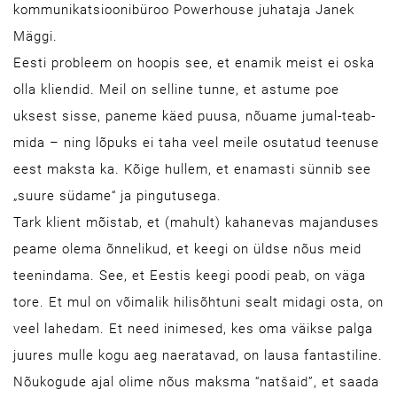
kommunikatsioonibüroo Powerhouse juhataja Janek
Mäggi.
Eesti probleem on hoopis see, et enamik meist ei oska
olla kliendid. Meil on selline tunne, et astume poe
uksest sisse, paneme käed puusa, nõuame jumal-teab-
mida – ning lõpuks ei taha veel meile osutatud teenuse
eest maksta ka. Kõige hullem, et enamasti sünnib see
„suure südame“ ja pingutusega.
Tark klient mõistab, et (mahult) kahanevas majanduses
peame olema õnnelikud, et keegi on üldse nõus meid
teenindama. See, et Eestis keegi poodi peab, on väga
tore. Et mul on võimalik hilisõhtuni sealt midagi osta, on
veel lahedam. Et need inimesed, kes oma väikse palga
juures mulle kogu aeg naeratavad, on lausa fantastiline.
Nõukogude ajal olime nõus maksma “natšaid”, et saada