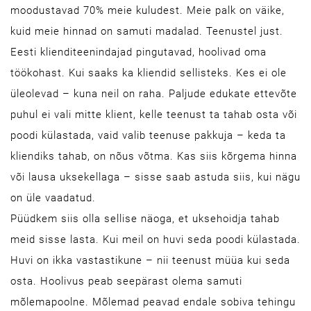
moodustavad 70% meie kuludest. Meie palk on väike,
kuid meie hinnad on samuti madalad. Teenustel just.
Eesti klienditeenindajad pingutavad, hoolivad oma
töökohast. Kui saaks ka kliendid sellisteks. Kes ei ole
üleolevad – kuna neil on raha. Paljude edukate ettevõte
puhul ei vali mitte klient, kelle teenust ta tahab osta või
poodi külastada, vaid valib teenuse pakkuja – keda ta
kliendiks tahab, on nõus võtma. Kas siis kõrgema hinna
või lausa uksekellaga – sisse saab astuda siis, kui nägu
on üle vaadatud.
Püüdkem siis olla sellise näoga, et uksehoidja tahab
meid sisse lasta. Kui meil on huvi seda poodi külastada.
Huvi on ikka vastastikune – nii teenust müüa kui seda
osta. Hoolivus peab seepärast olema samuti
mõlemapoolne. Mõlemad peavad endale sobiva tehingu