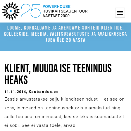
LOOME, KORRALDAME JA ARENDAME SUHTEID KLIENTIDE,
KOLLEEGIDE, MEEDIA, VALITSUSASUTUSTE JA AVALIKKUSEGA
JUBA ÜLE 20 AASTA
KLIENT, MUUDA ISE TEENINDUS
HEAKS
11.11.2014
, Kaubandus.ee
Eestis arvustatakse palju klienditeenindust – et see on
kehv, inimesed on teenindussektoris alamakstud ning
selle töö peal on inimesed, kes selleks isikuomadustelt
ei sobi. See ei vasta tõele, arvab