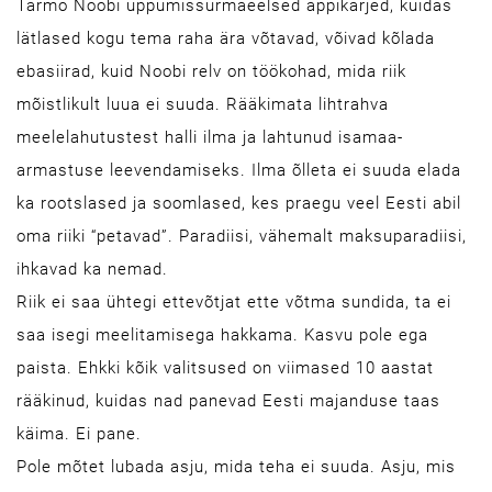
Tarmo Noobi uppumissurmaeelsed appikarjed, kuidas
lätlased kogu tema raha ära võtavad, võivad kõlada
ebasiirad, kuid Noobi relv on töökohad, mida riik
mõistlikult luua ei suuda. Rääkimata lihtrahva
meelelahutustest halli ilma ja lahtunud isamaa-
armastuse leevendamiseks. Ilma õlleta ei suuda elada
ka rootslased ja soomlased, kes praegu veel Eesti abil
oma riiki “petavad”. Paradiisi, vähemalt maksuparadiisi,
ihkavad ka nemad.
Riik ei saa ühtegi ettevõtjat ette võtma sundida, ta ei
saa isegi meelitamisega hakkama. Kasvu pole ega
paista. Ehkki kõik valitsused on viimased 10 aastat
rääkinud, kuidas nad panevad Eesti majanduse taas
käima. Ei pane.
Pole mõtet lubada asju, mida teha ei suuda. Asju, mis