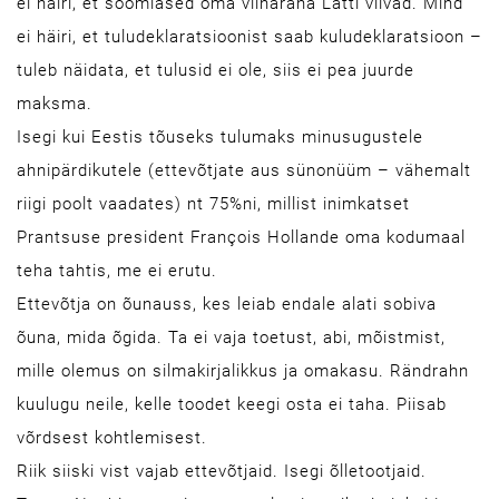
ei häiri, et soomlased oma viinaraha Lätti viivad. Mind
ei häiri, et tuludeklaratsioonist saab kuludeklaratsioon –
tuleb näidata, et tulusid ei ole, siis ei pea juurde
maksma.
Isegi kui Eestis tõuseks tulumaks minusugustele
ahnipärdikutele (ettevõtjate aus sünonüüm – vähemalt
riigi poolt vaadates) nt 75%ni, millist inimkatset
Prantsuse president François Hollande oma kodumaal
teha tahtis, me ei erutu.
Ettevõtja on õunauss, kes leiab endale alati sobiva
õuna, mida õgida. Ta ei vaja toetust, abi, mõistmist,
mille olemus on silmakirjalikkus ja omakasu. Rändrahn
kuulugu neile, kelle toodet keegi osta ei taha. Piisab
võrdsest kohtlemisest.
Riik siiski vist vajab ettevõtjaid. Isegi õlletootjaid.