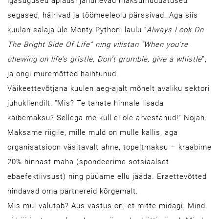
igasugused aplausi janunevad maksumuudatused
segased, häirivad ja töömeeleolu pärssivad. Aga siis
kuulan salaja üle Monty Pythoni laulu “
Always Look On
The Bright Side Of Life” ning vilistan “When you’re
chewing on life’s gristle, Don’t grumble, give a whistle
”,
ja ongi muremõtted haihtunud.
Väikeettevõtjana kuulen aeg-ajalt mõnelt avaliku sektori
juhukliendilt: “Mis? Te tahate hinnale lisada
käibemaksu? Sellega me küll ei ole arvestanud!” Nojah.
Maksame riigile, mille muld on mulle kallis, aga
organisatsioon väsitavalt ahne, topeltmaksu – kraabime
20% hinnast maha (spondeerime sotsiaalset
ebaefektiivsust) ning püüame ellu jääda. Eraettevõtted
hindavad oma partnereid kõrgemalt.
Mis mul valutab? Aus vastus on, et mitte midagi. Mind