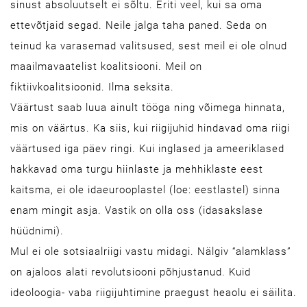
sinust absoluutselt ei sõltu. Eriti veel, kui sa oma
ettevõtjaid segad. Neile jalga taha paned. Seda on
teinud ka varasemad valitsused, sest meil ei ole olnud
maailmavaatelist koalitsiooni. Meil on
fiktiivkoalitsioonid. Ilma seksita.
Väärtust saab luua ainult tööga ning võimega hinnata,
mis on väärtus. Ka siis, kui riigijuhid hindavad oma riigi
väärtused iga päev ringi. Kui inglased ja ameeriklased
hakkavad oma turgu hiinlaste ja mehhiklaste eest
kaitsma, ei ole idaeurooplastel (loe: eestlastel) sinna
enam mingit asja. Vastik on olla oss (idasakslase
hüüdnimi).
Mul ei ole sotsiaalriigi vastu midagi. Nälgiv “alamklass”
on ajaloos alati revolutsiooni põhjustanud. Kuid
ideoloogia- vaba riigijuhtimine praegust heaolu ei säilita.