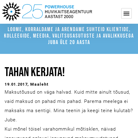
LOOME, KORRALDAME JA ARENDAME SUHTEID KLIENTIDE,
KOLLEEGIDE, MEEDIA, VALITSUSASUTUSTE JA AVALIKKUSEGA
JUBA ÜLE 20 AASTA
TAHAN KERJATA!
19.01.2017
, Maaleht
Maksutõusud on väga halvad. Kuid mitte ainult tõusud,
vaid maksud on pahad mis pahad. Parema meelega ei
maksaks ma sentigi. Mina teenin ja keegi teine kulutab?
Jube.
Kui mõnel töisel varahommikul mõtisklen, näivad