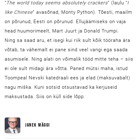
“
The world today seems absolutely crackers
” (laulu “
I
like Chinese
” avasõnad, Monty Python). Tõesti, maailm
on põrunud, Eesti on põrunud. Ellujäämiseks on vaja
head huumorimeelt, Mart Juurt ja Donald Trumpi.
Ning sa saad aru, et isegi kui riik sult kõik tööraha ära
võtab, ta vähemalt ei pane sind veel vangi ega saada
asumisele. Ning alati on võimalik tööd mitte teha – siis
ei ole sult midagi ära võtta. Paned mütsi maha, istud
Toompeal Nevski katedraali ees ja elad (maksuvabalt)
nagu miška. Kuni sotsid otsustavad ka kerjuseid
maksustada. Siis on küll side lõpp.
JANEK MÄGGI