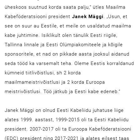
üheskoos suutnud korda saata palju,“ ütles Maailma
Kabeföderatsiooni president
Janek Mäggi
. „Usun, et
see on suur au Eestile, et meile on usaldatud maailma
kabe juhtimine. Isiklikult olen tänulik Eesti riigile,
Tallinna linnale ja Eesti Olümpiakomiteele ja kõigile
sponsoritele, et nad on pikkade aasta jooksul aidanud
seda tööd ka varsemalt teha. Oleme Eestis korraldanud
kümneid tiitlivõistlusi, sh 2 korda
maailmameistrivõistlusi ja 2 korda Euroopa
meistrivõistlusi. Töö jätkub ja Eesti kabe edeneb.“
Janek Mäggi on olnud Eesti Kabeliidu juhatuse liige
alates 1999. aastast, 1999-2015 oli ta Eesti Kabeliidu
president. 2007-2017 oli ta Euroopa Kabeföderatsiooni
(EDC) president ning 2017-2021 ja alates eilsest taas