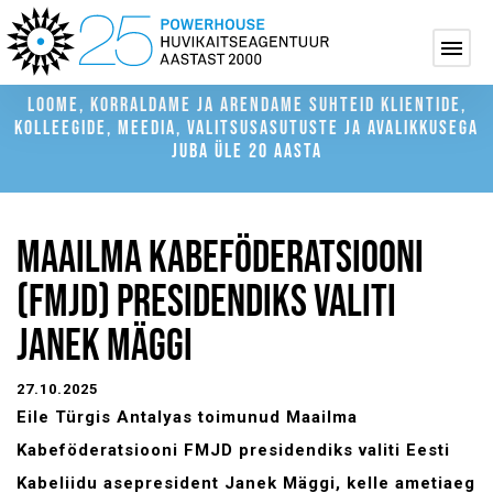
LOOME, KORRALDAME JA ARENDAME SUHTEID KLIENTIDE,
KOLLEEGIDE, MEEDIA, VALITSUSASUTUSTE JA AVALIKKUSEGA
JUBA ÜLE 20 AASTA
MAAILMA KABEFÖDERATSIOONI
(FMJD) PRESIDENDIKS VALITI
JANEK MÄGGI
27.10.2025
Eile Türgis Antalyas toimunud Maailma
Kabeföderatsiooni FMJD presidendiks valiti Eesti
Kabeliidu asepresident Janek Mäggi, kelle ametiaeg