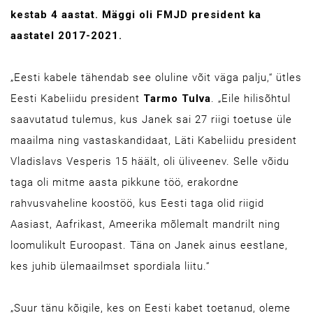
kestab 4 aastat. Mäggi oli FMJD president ka
aastatel 2017-2021.
„Eesti kabele tähendab see oluline võit väga palju,“ ütles
Eesti Kabeliidu president
Tarmo Tulva
. „Eile hilisõhtul
saavutatud tulemus, kus Janek sai 27 riigi toetuse üle
maailma ning vastaskandidaat, Läti Kabeliidu president
Vladislavs Vesperis 15 häält, oli üliveenev. Selle võidu
taga oli mitme aasta pikkune töö, erakordne
rahvusvaheline koostöö, kus Eesti taga olid riigid
Aasiast, Aafrikast, Ameerika mõlemalt mandrilt ning
loomulikult Euroopast. Täna on Janek ainus eestlane,
kes juhib ülemaailmset spordiala liitu.“
„Suur tänu kõigile, kes on Eesti kabet toetanud, oleme