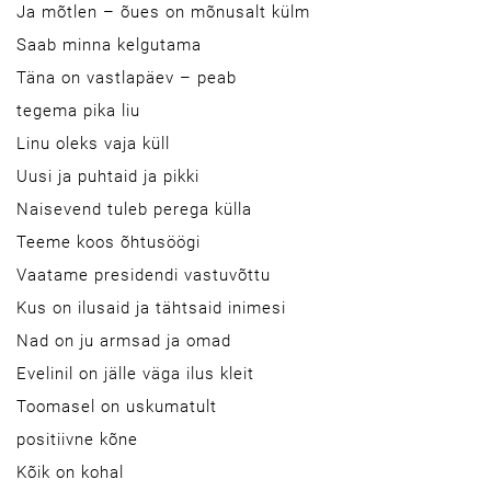
Ja mõtlen – õues on mõnusalt külm
Saab minna kelgutama
Täna on vastlapäev – peab
tegema pika liu
Linu oleks vaja küll
Uusi ja puhtaid ja pikki
Naisevend tuleb perega külla
Teeme koos õhtusöögi
Vaatame presidendi vastuvõttu
Kus on ilusaid ja tähtsaid inimesi
Nad on ju armsad ja omad
Evelinil on jälle väga ilus kleit
Toomasel on uskumatult
positiivne kõne
Kõik on kohal