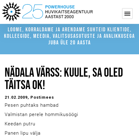
LOOME, KORRALDAME JA ARENDAME SUHTEID KLIENTIDE,
KOLLEEGIDE, MEEDIA, VALITSUSASUTUSTE JA AVALIKKUSEGA
JUBA ÜLE 20 AASTA
NÄDALA VÄRSS: KUULE, SA OLED
TÄITSA OK!
21.02.2009
, Postimees
Pesen puhtaks hambad
Valmistan perele hommikusöögi
Keedan putru
Panen lipu välja