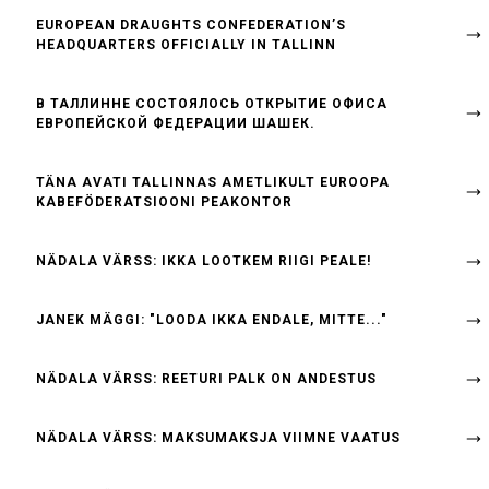
EUROPEAN DRAUGHTS CONFEDERATION’S
HEADQUARTERS OFFICIALLY IN TALLINN
B ТАЛЛИННЕ СОСТОЯЛОСЬ ОТКРЫТИЕ ОФИСА
ЕВРОПЕЙСКОЙ ФЕДЕРАЦИИ ШАШЕК.
TÄNA AVATI TALLINNAS AMETLIKULT EUROOPA
KABEFÖDERATSIOONI PEAKONTOR
NÄDALA VÄRSS: IKKA LOOTKEM RIIGI PEALE!
JANEK MÄGGI: "LOODA IKKA ENDALE, MITTE..."
NÄDALA VÄRSS: REETURI PALK ON ANDESTUS
NÄDALA VÄRSS: MAKSUMAKSJA VIIMNE VAATUS