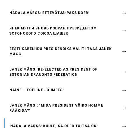
NÄDALA VÄRSS: ETTEVÕTJA-PAKS KOER!
ЯНЕК МЯГГИ ВНОВЬ ИЗБРАН ПРЕЗИДЕНТОМ
ЭСТОНСКОГО СОЮЗА ШАШЕК
EESTI KABELIIDU PRESIDENDIKS VALITI TAAS JANEK
MÄGGI
JANEK MÄGGI RE-ELECTED AS PRESIDENT OF
ESTONIAN DRAUGHTS FEDERATION
NAINE – TÕELINE JÕUMEES!
JANEK MÄGGI: "MIDA PRESIDENT VÕIKS HOMME
RÄÄKIDA?"
NÄDALA VÄRSS: KUULE, SA OLED TÄITSA OK!