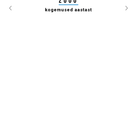
2000
kogemused aastast
Previous
Nex