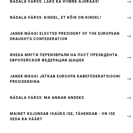
NÄDALA VÄRSS: LÄKS KA VIIMNE AJURAAS!
NÄDALA VÄRSS: KINDEL, ET KÕIK ON KINDEL!
JANEK MÄGGI ELECTED PRESIDENT OF THE EUROPEAN
DRAUGHTS CONFEDERATION
ЯНЕКА МЯГГИ ПЕРЕИЗБРАЛИ НА ПОСТ ПРЕЗИДЕНТА
ЕВРОПЕЙСКОЙ ФЕДЕРАЦИИ ШАШЕК
JANEK MÄGGI JÄTKAB EUROOPA KABEFÖDERATSIOONI
PRESIDENDINA
NÄDALA VÄRSS: MA ANNAN ANDEKS
MAINET KUJUNDAB IGAÜKS ISE, TÄHENDAB - ON ISE
SEDA KA VÄÄRT