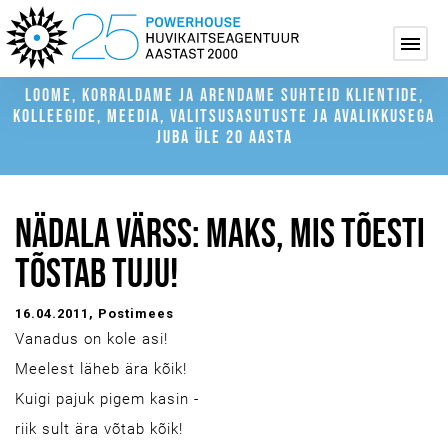
LOOME, KORRALDAME JA ARENDAME SUHTEID KLIENTIDE,
KOLLEEGIDE, MEEDIA, VALITSUSASUTUSTE JA AVALIKKUSEGA
JUBA ÜLE 20 AASTA
NÄDALA VÄRSS: MAKS, MIS TÕESTI
TÕSTAB TUJU!
16.04.2011
, Postimees
Vanadus on kole asi!
Meelest läheb ära kõik!
Kuigi pajuk pigem kasin -
riik sult ära võtab kõik!