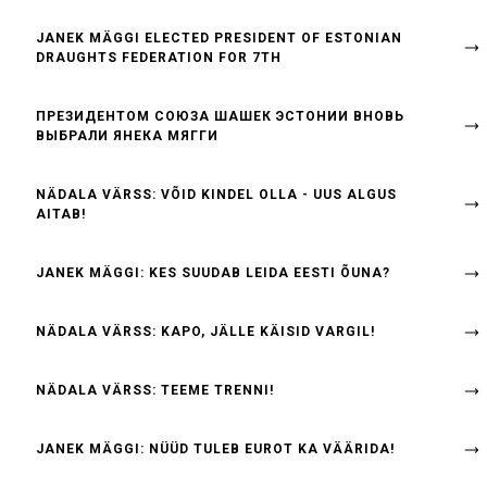
JANEK MÄGGI ELECTED PRESIDENT OF ESTONIAN
DRAUGHTS FEDERATION FOR 7TH
ПРЕЗИДЕНТОМ СОЮЗА ШАШЕК ЭСТОНИИ ВНОВЬ
ВЫБРАЛИ ЯНЕКА МЯГГИ
NÄDALA VÄRSS: VÕID KINDEL OLLA - UUS ALGUS
AITAB!
JANEK MÄGGI: KES SUUDAB LEIDA EESTI ÕUNA?
NÄDALA VÄRSS: KAPO, JÄLLE KÄISID VARGIL!
NÄDALA VÄRSS: TEEME TRENNI!
JANEK MÄGGI: NÜÜD TULEB EUROT KA VÄÄRIDA!