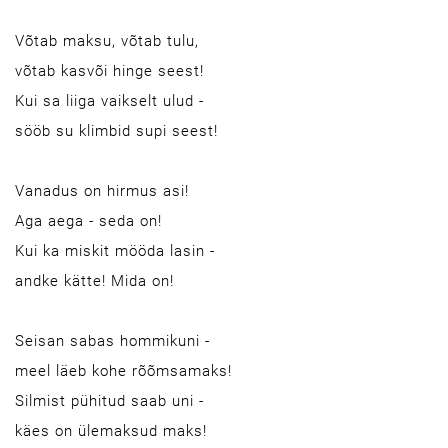
Võtab maksu, võtab tulu,
võtab kasvõi hinge seest!
Kui sa liiga vaikselt ulud -
sööb su klimbid supi seest!
Vanadus on hirmus asi!
Aga aega - seda on!
Kui ka miskit mööda lasin -
andke kätte! Mida on!
Seisan sabas hommikuni -
meel läeb kohe rõõmsamaks!
Silmist pühitud saab uni -
käes on ülemaksud maks!