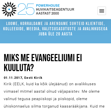
LOOME, KORRALDAME JA ARENDAME SUHTEID KLIENTIDE,
KOLLEEGIDE, MEEDIA, VALITSUSASUTUSTE JA AVALIKKUSEGA
JUBA ÜLE 20 AASTA
MIKS ME EVANGEELIUMI EI
KUULUTA?
01.11.2017
, Eesti Kirik
Kirik (EELK, kuid ka kõik ülejäänud) on avalikkuses
viimasel mitmel aastal olnud väljapaistev. Me oleme
valinud tegusa peapiiskopi ja piiskopid, oleme
ühiskonnaelus silma torganud kaasarääkijana. Kuid me