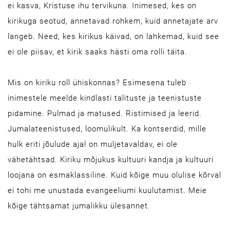
ei kasva, Kristuse ihu tervikuna. Inimesed, kes on
kirikuga seotud, annetavad rohkem, kuid annetajate arv
langeb. Need, kes kirikus käivad, on lahkemad, kuid see
ei ole piisav, et kirik saaks hästi oma rolli täita.
Mis on kiriku roll ühiskonnas? Esimesena tuleb
inimestele meelde kindlasti talituste ja teenistuste
pidamine. Pulmad ja matused. Ristimised ja leerid.
Jumalateenistused, loomulikult. Ka kontserdid, mille
hulk eriti jõulude ajal on muljetavaldav, ei ole
vähetähtsad. Kiriku mõjukus kultuuri kandja ja kultuuri
loojana on esmaklassiline. Kuid kõige muu olulise kõrval
ei tohi me unustada evangeeliumi kuulutamist. Meie
kõige tähtsamat jumalikku ülesannet.