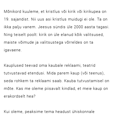
Mõnikord kuuleme, et kristlus või kirik või kirikupea on
19. sajandist. Nii uus asi kristlus muidugi ei ole. Ta on
ikka palju vanem. Jeesus sündis üle 2000 aasta tagasi.
Ning teiselt poolt: kirik on üle elanud kõik valitsused,
maiste võimude ja valitsustega võrreldes on ta
igavaene.
Kauplused teevad oma kaubale reklaami, teatrid
tutvustavad etendusi. Mida parem kaup (või teenus),
seda rohkem ta reklaami saab. Kauba tutvustamisel on
mõte. Kas me oleme piisavalt kindlad, et meie kaup on
erakordselt hea?
Kui oleme, peaksime tema headust ühiskonnale