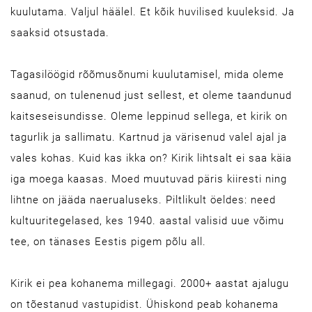
kuulutama. Valjul häälel. Et kõik huvilised kuuleksid. Ja
saaksid otsustada.
Tagasilöögid rõõmusõnumi kuulutamisel, mida oleme
saanud, on tulenenud just sellest, et oleme taandunud
kaitseseisundisse. Oleme leppinud sellega, et kirik on
tagurlik ja sallimatu. Kartnud ja värisenud valel ajal ja
vales kohas. Kuid kas ikka on? Kirik lihtsalt ei saa käia
iga moega kaasas. Moed muutuvad päris kiiresti ning
lihtne on jääda naerualuseks. Piltlikult öeldes: need
kultuuritegelased, kes 1940. aastal valisid uue võimu
tee, on tänases Eestis pigem põlu all.
Kirik ei pea kohanema millegagi. 2000+ aastat ajalugu
on tõestanud vastupidist. Ühiskond peab kohanema