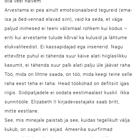
olla veel halvem.
Arvestama ei pea ainult emotsionaalseid tegureid (ema-
isa ja õed-vennad elavad siin), vaid ka seda, et väga
paljud inimesed ei teeni välismaal rohkem kui kodus –
eriti kui arvestame tulude kõrval ka kulusid ja lähtume
elukvaliteedist. Ei kassapidajad ega insenerid. Nagu
ettevõtte puhul ei tähenda suur käive alati hiiglaslikku
kasumit, ei tähenda suur palk alati palju üle jäävat raha.
Töö, mida on lihtne saada, on töö, mida keegi teine selle
raha eest teha ei taha. Head töökohad on defitsiit igas
riigis. Siidipatjadele ei oodata eestimaalast kuskil. Ikka
sunnitööle. Elizabeth II kirjadevastajaks saab britt,
mitte eestlane.
See, mis minejale paistab ja see, kuidas tegelikult välja
kukub, on sageli eri asjad. Ameerika suurfirmad