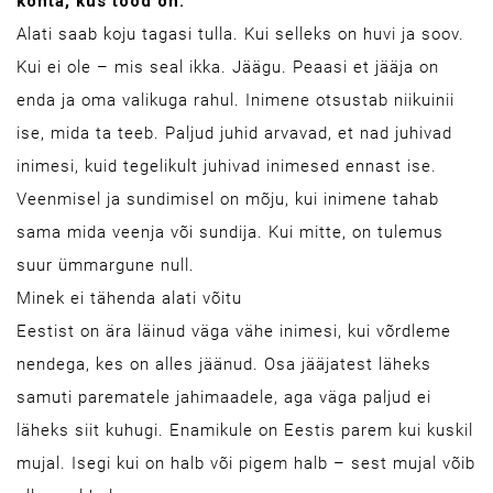
kohta, kus tööd on.
Alati saab koju tagasi tulla. Kui selleks on huvi ja soov.
Kui ei ole – mis seal ikka. Jäägu. Peaasi et jääja on
enda ja oma valikuga rahul. Inimene otsustab niikuinii
ise, mida ta teeb. Paljud juhid arvavad, et nad juhivad
inimesi, kuid tegelikult juhivad inimesed ennast ise.
Veenmisel ja sundimisel on mõju, kui inimene tahab
sama mida veenja või sundija. Kui mitte, on tulemus
suur ümmargune null.
Minek ei tähenda alati võitu
Eestist on ära läinud väga vähe inimesi, kui võrdleme
nendega, kes on alles jäänud. Osa jääjatest läheks
samuti parematele jahimaadele, aga väga paljud ei
läheks siit kuhugi. Enamikule on Eestis parem kui kuskil
mujal. Isegi kui on halb või pigem halb – sest mujal võib