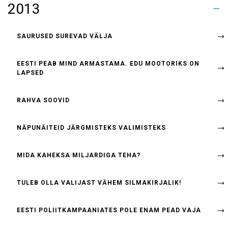
2013
PEAMINISTRIKS
TAAS KESKERAKOND
PÄEV TAHTA OLLA TARGEM KUI EILE
MÕTLEMA PANNA
KEERAMA LÄÄNE-USKU?
DOPING TEEB TEMA ALAST KUNINGLIKUMA
SUHTEKORRALDUS
KUSKIL
SAURUSED SUREVAD VÄLJA
EESTI PEAB MIND ARMASTAMA. EDU MOOTORIKS ON
LAPSED
RAHVA SOOVID
NÄPUNÄITEID JÄRGMISTEKS VALIMISTEKS
MIDA KAHEKSA MILJARDIGA TEHA?
TULEB OLLA VALIJAST VÄHEM SILMAKIRJALIK!
EESTI POLIITKAMPAANIATES POLE ENAM PEAD VAJA