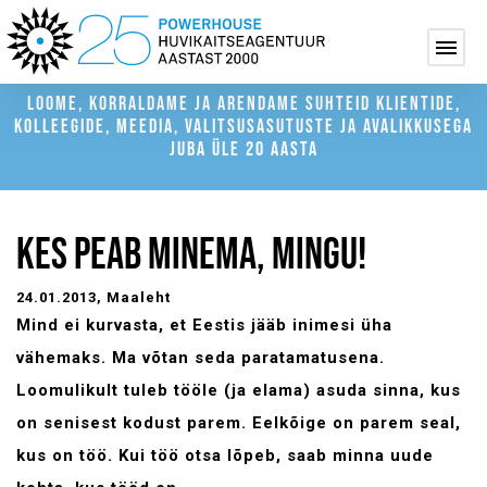
LOOME, KORRALDAME JA ARENDAME SUHTEID KLIENTIDE,
KOLLEEGIDE, MEEDIA, VALITSUSASUTUSTE JA AVALIKKUSEGA
JUBA ÜLE 20 AASTA
KES PEAB MINEMA, MINGU!
24.01.2013
, Maaleht
Mind ei kurvasta, et Eestis jääb inimesi üha
vähemaks. Ma võtan seda paratamatusena.
Loomulikult tuleb tööle (ja elama) asuda sinna, kus
on senisest kodust parem. Eelkõige on parem seal,
kus on töö. Kui töö otsa lõpeb, saab minna uude