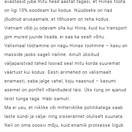
avastasid juba mitu head aastat tagasi, et Hiinas toota
on ligi 10% soodsam kui kodus. Nüüdseks on nad
jõudnud arusaamale, et tõhusam on teha kodus.
Vietnam võib ju odavam olla kui Hiina, kuid kui transport
jpm mured juurde lisada, ei saa ka sealt võitu.
Välismaal töötamine on nagu Hiinas tootmine – kasu on
masside jaoks sageli näiline. Ainult üksikud
väljapaistvad tähed loovad seal mitu korda suuremat
väärtust kui kodus. Eesti ärimehed on välismaalt
enamasti, saba jalge vahel, koju naasnud – kasumi
asemel on portfell võlanõudeid täis. Üks tüng on ajanud
teist tünga taga. Häbi samuti.
Ma ei usu, et riiklike või mitteriiklike poliitikatega saab
laste sündi ja välja- ning sisserännet oluliselt suunata.
Neil on oma soosiv mõju, kuid enamik protsesse liigub