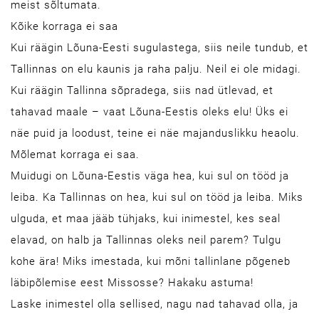
meist sõltumata.
Kõike korraga ei saa
Kui räägin Lõuna-Eesti sugulastega, siis neile tundub, et
Tallinnas on elu kaunis ja raha palju. Neil ei ole midagi.
Kui räägin Tallinna sõpradega, siis nad ütlevad, et
tahavad maale – vaat Lõuna-Eestis oleks elu! Üks ei
näe puid ja loodust, teine ei näe majanduslikku heaolu.
Mõlemat korraga ei saa.
Muidugi on Lõuna-Eestis väga hea, kui sul on tööd ja
leiba. Ka Tallinnas on hea, kui sul on tööd ja leiba. Miks
ulguda, et maa jääb tühjaks, kui inimestel, kes seal
elavad, on halb ja Tallinnas oleks neil parem? Tulgu
kohe ära! Miks imestada, kui mõni tallinlane põgeneb
läbipõlemise eest Missosse? Hakaku astuma!
Laske inimestel olla sellised, nagu nad tahavad olla, ja