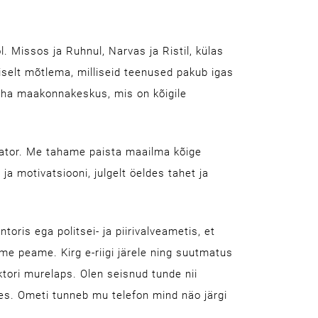
. Missos ja Ruhnul, Narvas ja Ristil, külas
selt mõtlema, milliseid teenused pakub igas
 teha maakonnakeskus, mis on kõigile
raator. Me tahame paista maailma kõige
 ja motivatsiooni, julgelt öeldes tahet ja
ris ega politsei- ja piirivalveametis, et
e peame. Kirg e-riigi järele ning suutmatus
ektori murelaps. Olen seisnud tunde nii
es. Ometi tunneb mu telefon mind näo järgi