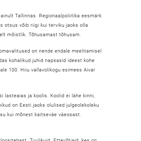
 ainult Tallinnas. Regionaalpoliitika eesmärk
s otsus võib riigi kui terviku jaoks olla
dselt mõistlik. Tõhusamast tõhusam.
 omavalitused on nende endale meelitamisel
uidas kohalikud juhid napsasid ideest kohe
ale 100. Hiiu vallavolikogu esimees Aivar
 lasteaias ja koolis. Koolid ei lähe kinni,
nikud on Eesti jaoks olulised julgeolekoleku
kasu kui mõnest kaitseväe väeosast.
loositehast. Tuulikuid. Ettevõtjaid, kes on