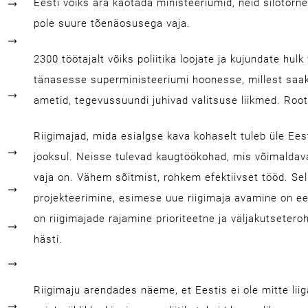
Eesti võiks ära kaotada ministeeriumid, neid silotorn
pole suure tõenäosusega vaja.
2300 töötajalt võiks poliitika loojate ja kujundate hul
tänasesse superministeeriumi hoonesse, millest saak
ametid, tegevussuundi juhivad valitsuse liikmed. Root
Riigimajad, mida esialgse kava kohaselt tuleb üle Ees
jooksul. Neisse tulevad kaugtöökohad, mis võimaldava
vaja on. Vähem sõitmist, rohkem efektiivset tööd. Sell
projekteerimine, esimese uue riigimaja avamine on eel
on riigimajade rajamine prioriteetne ja väljakutseter
hästi.
Riigimaju arendades näeme, et Eestis ei ole mitte liiga