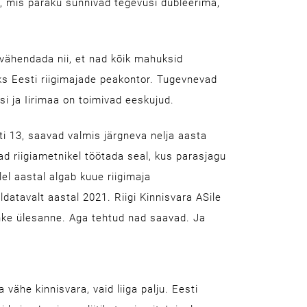
e, mis paraku sunnivad tegevusi dubleerima,
k vähendada nii, et nad kõik mahuksid
s Eesti riigimajade peakontor. Tugevnevad
si ja Iirimaa on toimivad eeskujud.
ti 13, saavad valmis järgneva nelja aasta
d riigiametnikel töötada seal, kus parasjagu
el aastal algab kuue riigimaja
datavalt aastal 2021. Riigi Kinnisvara ASile
ohke ülesanne. Aga tehtud nad saavad. Ja
 vähe kinnisvara, vaid liiga palju. Eesti