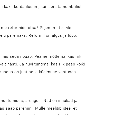
u kaks korda ilusam, kui laenata numbrilist
rme reformide otsa? Pigem mitte. Me
elu paremaks. Reformil on algus ja lõpp,
l, mis seda nõuab. Peame mõtlema, kas riik
alt hästi. Ja huvi tundma, kas riik peab kõiki
susega on just selle küsimuse vastuses
 muutumises, arengus. Nad on innukad ja
as saab paremini. Mulle meeldib idee, et