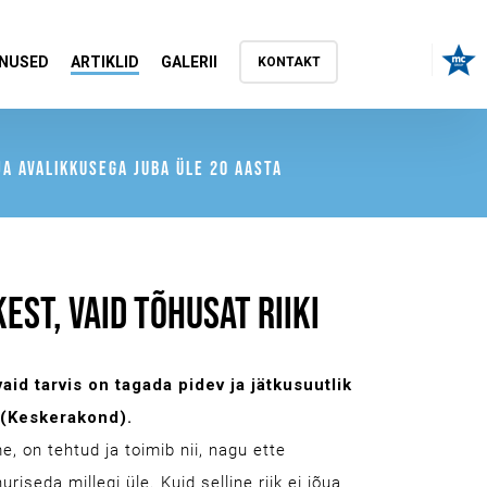
NUSED
ARTIKLID
GALERII
KONTAKT
A AVALIKKUSEGA JUBA ÜLE 20 AASTA
EST, VAID TÕHUSAT RIIKI
aid tarvis on tagada pidev ja jätkusuutlik
 (Keskerakond).
, on tehtud ja toimib nii, nagu ette
iseda millegi üle. Kuid selline riik ei jõua