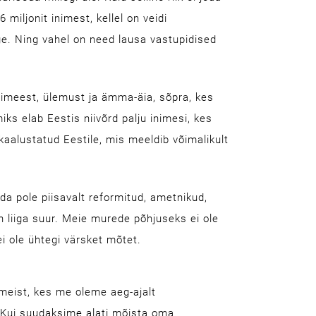
 miljonit inimest, kellel on veidi
e. Ning vahel on need lausa vastupidised
rimeest, ülemust ja ämma-äia, sõpra, kes
ks elab Eestis niivõrd palju inimesi, kes
kaalustatud Eestile, mis meeldib võimalikult
a pole piisavalt reformitud, ametnikud,
on liiga suur. Meie murede põhjuseks ei ole
l ei ole ühtegi värsket mõtet.
meist, kes me oleme aeg-ajalt
Kui suudaksime alati mõista oma