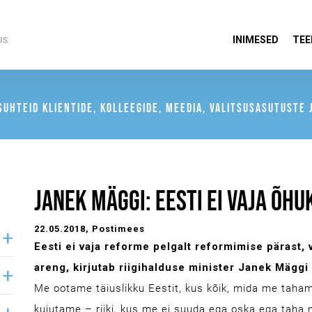
INIMESED
TEE
US
UHTEID KLIENTIDE, KOLLEEGIDE, MEEDIA, VALITSUSASUTUSTE J
JANEK MÄGGI: EESTI EI VAJA ÕHUK
22.05.2018
, Postimees
Eesti ei vaja reforme pelgalt reformimise pärast, v
areng, kirjutab riigihalduse minister Janek Mäggi
Me ootame täiuslikku Eestit, kus kõik, mida me tahame
kujutame – riiki, kus me ei suuda ega oska ega taha nur