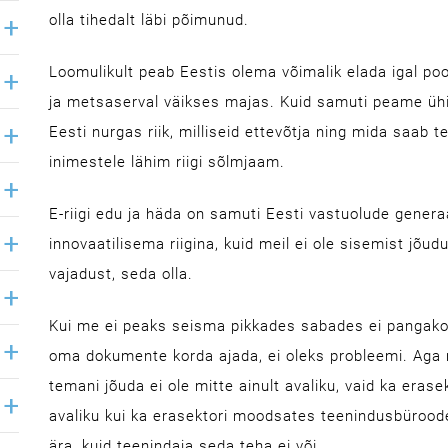
olla tihedalt läbi põimunud.
Loomulikult peab Eestis olema võimalik elada igal pool
ja metsaserval väikses majas. Kuid samuti peame ühi
Eesti nurgas riik, milliseid ettevõtja ning mida saab
inimestele lähim riigi sõlmjaam.
E-riigi edu ja häda on samuti Eesti vastuolude gene
innovaatilisema riigina, kuid meil ei ole sisemist jõudu
vajadust, seda olla.
Kui me ei peaks seisma pikkades sabades ei pangakonto
oma dokumente korda ajada, ei oleks probleemi. Aga m
temani jõuda ei ole mitte ainult avaliku, vaid ka eras
avaliku kui ka erasektori moodsates teenindusbürood
ära, kuid teenindaja seda teha ei või.