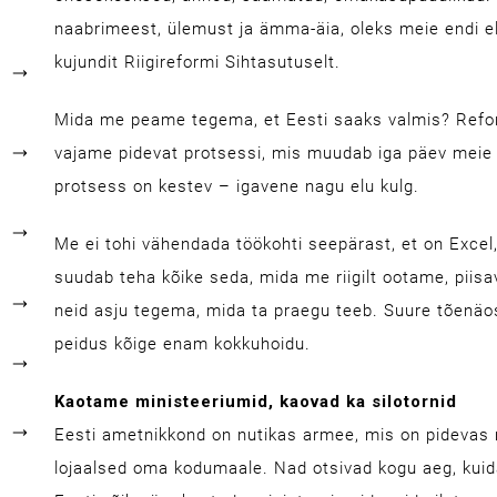
naabrimeest, ülemust ja ämma-äia, oleks meie endi el
kujundit Riigireformi Sihtasutuselt.
Mida me peame tegema, et Eesti saaks valmis? Refo
vajame pidevat protsessi, mis muudab iga päev meie 
protsess on kestev – igavene nagu elu kulg.
Me ei tohi vähendada töökohti seepärast, et on Exce
suudab teha kõike seda, mida me riigilt ootame, piisav
neid asju tegema, mida ta praegu teeb. Suure tõenäo
peidus kõige enam kokkuhoidu.
Kaotame ministeeriumid, kaovad ka silotornid
Eesti ametnikkond on nutikas armee, mis on pidevas
lojaalsed oma kodumaale. Nad otsivad kogu aeg, kuid