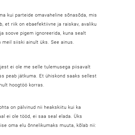
ema kui parteide omavaheline sõnasõda, mis
 et riik on ebaefektiivne ja raiskav, avaliku
ja soove pigem ignoreerida, kuna sealt
meil siiski ainult üks. See ainus.
jest ei ole me selle tulemusega piisavalt
ess peab jätkuma. Et ühiskond saaks sellest
ult hoogtöö korras.
kohta on pälvinud nii heakskiitu kui ka
al ei ole tööd, ei saa seal elada. Üks
ise oma elu õnnelikumaks muuta, kõlab nii: