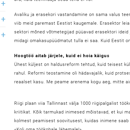
Avaliku ja erasekori vastandamine on sama valus te
viib meid paremast Eestist kaugemale. Erasektor leiab,
sektori mõned võtmetegijad püüavad erasektori ideid 
midagi omakasupüüdmatut tulla ei saa. Kuid Eestit on 
Hoogtöö aitab järjele, kuid ei hoia käigus
Ühest küljest on haldusreform tehtud, kuid teisest kül
rahul. Reformi teostamine oli hädavajalik, kuid prots
reaalset kasu. Me peame arenema kogu aeg, mitte ain
Riigi plaan viia Tallinnast välja 1000 riigipalgalist töö
kriitikat. Kõik tarmukad inimesed mõistavad, et kui ma
kolmest peamisest soovitusest, kuidas inimene saab 
«Koli oma töökohale lähemale!»