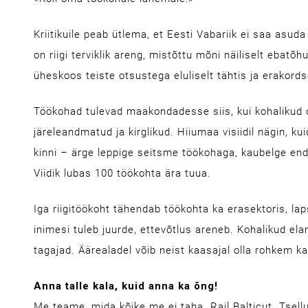
Kriitikuile peab ütlema, et Eesti Vabariik ei saa asuda
on riigi terviklik areng, mistõttu mõni näiliselt ebatõhu
üheskoos teiste otsustega eluliselt tähtis ja erakor
Töökohad tulevad maakondadesse siis, kui kohalikud
järeleandmatud ja kirglikud. Hiiumaa visiidil nägin, k
kinni – ärge leppige seitsme töökohaga, kaubelge end
Viidik lubas 100 töökohta ära tuua.
Iga riigitöökoht tähendab töökohta ka erasektoris, lapsi
inimesi tuleb juurde, ettevõtlus areneb. Kohalikud ela
tagajad. Äärealadel võib neist kaasajal olla rohkem 
Anna talle kala, kuid anna ka õng!
Me teame, mida kõike me ei taha. Rail Balticut. Tsellu