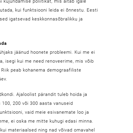
mi kujundamise poliitikat, mis aitab igale
tada, kui funktsiooni leida ei õnnestu. Eesti
mesed igatsevad keskkonnasõbralikku ja
nda
ühjaks jäänud hoonete probleemi. Kui me ei
a, isegi kui me need renoveerime, mis võib
. Riik peab kohanema demograafiliste
äev.
dkondi. Ajaloolist pärandit tuleb hoida ja
g 100, 200 või 300 aasta vanuseid
unktsiooni, vaid meie esivanemate loo ja
uleme, ei oska me mitte kuhugi edasi minna.
kui materiaalsed ning nad võivad omavahel