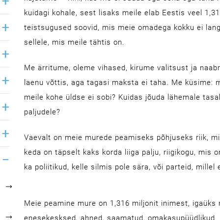
kuidagi kohale, sest lisaks meile elab Eestis veel 1,316
teistsugused soovid, mis meie omadega kokku ei lang
sellele, mis meile tähtis on.
Me ärritume, oleme vihased, kirume valitsust ja naab
laenu võttis, aga tagasi maksta ei taha. Me küsime: mi
meile kohe üldse ei sobi? Kuidas jõuda lähemale tasa
paljudele?
Vaevalt on meie murede peamiseks põhjuseks riik, mid
keda on täpselt kaks korda liiga palju, riigikogu, mis 
ka poliitikud, kelle silmis pole sära, või parteid, mille
Meie peamine mure on 1,316 miljonit inimest, igaüks 
enesekesksed, ahned, saamatud, omakasupüüdlikud. 