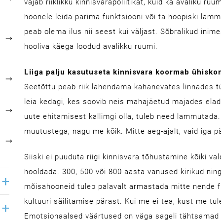
vajab riiklikku kinnisvarapoliitikat, kuid ka avaliku ruu
hoonele leida parima funktsiooni või ta hoopiski lammu
peab olema ilus nii seest kui väljast. Sõbralikud ini
hooliva käega loodud avalikku ruumi.
Liiga palju kasutuseta kinnisvara koormab ühisko
Seetõttu peab riik lahendama kahanevates linnades t
leia kedagi, kes soovib neis mahajäetud majades elad
uute ehitamisest kallimgi olla, tuleb need lammutada
muutustega, nagu me kõik. Mitte aeg-ajalt, vaid iga p
Siiski ei puuduta riigi kinnisvara tõhustamine kõiki val
hooldada. 300, 500 või 800 aasta vanused kirikud nin
mõisahooneid tuleb palavalt armastada mitte nende f
kultuuri säilitamise pärast. Kui me ei tea, kust me t
Emotsionaalsed väärtused on väga sageli tähtsamad 