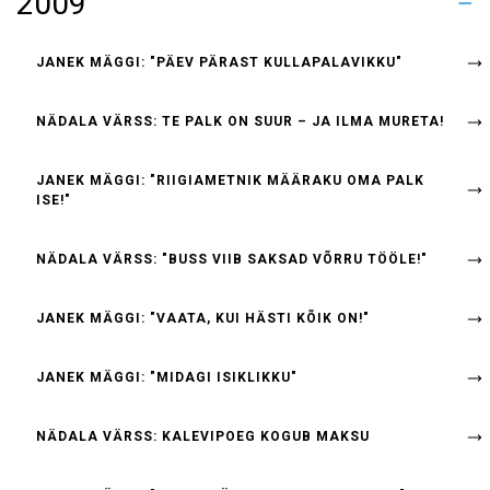
2009
KONJAKIJOOMIST?
KUIDAS MÕELDA)
EESTLASE LOOMUSE
INIMESED TUNDA END STAARINA
TEEME!
МЕЛЬТС И ТЫНИС ТЮЙР
POWERHOUSE COMMUNICATION BUREAU
RAINER MELTS JA TÕNIS TÜÜR
NIIPALJU KUI VÕIMALIK!
AADELKOND
KÕIK ERAKONNAD
BROILERIKASVATUS"
(HEA)TEGEVUST"
UUDISHIMU KARTA
KESKEALISED
ÄRA
OLE!"
KUNINGAS"
LÕIMIS "
KÜLASKÄIK
MEISTRIVÕISTLUSED KABES
ЧЕМПИОНАТ ЕВРОПЫ ПО ШАШКАМ
TALLINN
RIIKI"
TEGID?
ELIIDIVIHA"
SAAVUTUSED
AASTAS!
VILET)"
JANEK MÄGGI: "PÄEV PÄRAST KULLAPALAVIKKU"
NÄDALA VÄRSS: TE PALK ON SUUR – JA ILMA MURETA!
JANEK MÄGGI: "RIIGIAMETNIK MÄÄRAKU OMA PALK
ISE!"
NÄDALA VÄRSS: "BUSS VIIB SAKSAD VÕRRU TÖÖLE!"
JANEK MÄGGI: "VAATA, KUI HÄSTI KÕIK ON!"
JANEK MÄGGI: "MIDAGI ISIKLIKKU"
NÄDALA VÄRSS: KALEVIPOEG KOGUB MAKSU