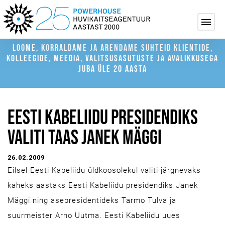
LOOME, KORRALDAME JA ARENDAME SUHTEID KLIENTIDE,
KOLLEEGIDE, MEEDIA, VALITSUSASUTUSTE JA AVALIKKUSEGA
JUBA ÜLE 20 AASTA
EESTI KABELIIDU PRESIDENDIKS
VALITI TAAS JANEK MÄGGI
26.02.2009
Eilsel Eesti Kabeliidu üldkoosolekul valiti järgnevaks
kaheks aastaks Eesti Kabeliidu presidendiks Janek
Mäggi ning asepresidentideks Tarmo Tulva ja
suurmeister Arno Uutma. Eesti Kabeliidu uues