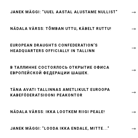
JANEK MÄGGI: "UUEL AASTAL ALUSTAME NULLIST"
NÄDALA VÄRSS: TÕMBAN UTTU, KÄBELT RUTTU!
EUROPEAN DRAUGHTS CONFEDERATION’S
HEADQUARTERS OFFICIALLY IN TALLINN
B ТАЛЛИННЕ СОСТОЯЛОСЬ ОТКРЫТИЕ ОФИСА
ЕВРОПЕЙСКОЙ ФЕДЕРАЦИИ ШАШЕК.
TÄNA AVATI TALLINNAS AMETLIKULT EUROOPA
KABEFÖDERATSIOONI PEAKONTOR
NÄDALA VÄRSS: IKKA LOOTKEM RIIGI PEALE!
JANEK MÄGGI: "LOODA IKKA ENDALE, MITTE..."