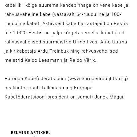
kabeliiki, kõige suurema kandepinnaga on vene kabe ja
rahvusvaheline kabe (vastavalt 64-ruuduline ja 100-
ruuduline kabe). Aktiivseid kabe harrastajaid on Eestis
üle 1 000. Eestis on palju kõrgetasemelisi kabetajaid:
rahvusvahelised suurmeistrid Urmo Ilves, Arno Uutma
ja kirikabetaja Ardu Treinbuk ning rahvusvahelised
meistrid Kaido Leesmann ja Raido Värik.
Euroopa Kabeföderatsiooni (www.europedraughts.org)
peakontor asub Tallinnas ning Euroopa
Kabeföderatsiooni president on samuti Janek Mäggi.
EELMINE ARTIKKEL