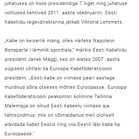
juhatuses on koos presidendiga 7 liiget ning juhatuse
volitused kehtivad 2011. aasta veebruarini. Eesti
Kabeliidu tegevdirektorina jätkab Viktoria Lehtmets.
„Kabe on keiserlik mäng, olles näiteks Napoleon
Bonaparte´i lemmik spordiala,“ märkis Eesti Kabeliidu
president Janek Mäggi, kes on alates 2007. aasta
sügisest ühtlasi ka Euroopa Kabeföderatsiooni
president. „Eesti kabe on viimase paari aastaga
murdnud sõna otseses mõttes Euroopasse. Euroopa
Kabeföderatsiooni peakontori kolimine Tallinna
Malemajja on olnud Eesti kabeelu viimase aja
tähtsündmus, mis on võimaldanud meil oluliselt
elavdada kabet Eestis ning viia Eestit läbi kabe ka
Euroopasse.“