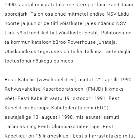
1990. aastal omistati talle meistersportlase kandidaadi
spordijärk. Ta on osalenud mitmetel endise NSV Liidu
noorte ja juunioride tiitlivõistlustel ja esindanud NSV
Liidu võistkondlikel tiitlivõistlustel Eestit. Põhitööna on
ta kommunikatsioonibüroo Powerhouse juhataja.
Ühiskondlikus tegevuses on ta ka Tallinna Lastehaigla
toetusfondi nõukogu esimees.
Eesti Kabeliit (www.kabeliit.ee) asutati 22. aprillil 1990.
Rahvusvahelise Kabeföderatsiooni (FMJD) liikmeks
võeti Eesti Kabeliit vastu 19. oktoobril 1991. Eesti
Kabeliit on Euroopa Kabeföderatsiooni (EDC)
asutajaliige 13. augustil 1998, mis asutati samuti
Tallinnas ning Eesti Olümpiakomitee liige. Eesti
Kabeliidul on 16 liikmesklubi. Eestis harrastatakse mitut