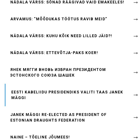
NÄDALA VÄRSS: SÕNAD RÄÄGIVAD VAID EMAKEELES!
ARVAMUS: "MÕÕDUKAS TÖÖTUS RAVIB MEID"
NÄDALA VÄRSS: KUHU KÕIK NEED LILLED JÄID?!
NÄDALA VÄRSS: ETTEVÕTJA-PAKS KOER!
ЯНЕК МЯГГИ ВНОВЬ ИЗБРАН ПРЕЗИДЕНТОМ
ЭСТОНСКОГО СОЮЗА ШАШЕК
EESTI KABELIIDU PRESIDENDIKS VALITI TAAS JANEK
MÄGGI
JANEK MÄGGI RE-ELECTED AS PRESIDENT OF
ESTONIAN DRAUGHTS FEDERATION
NAINE – TÕELINE JÕUMEES!