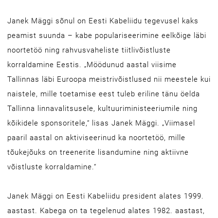
Janek Mäggi sõnul on Eesti Kabeliidu tegevusel kaks
peamist suunda – kabe populariseerimine eelkõige läbi
noortetöö ning rahvusvaheliste tiitlivõistluste
korraldamine Eestis. „Möödunud aastal viisime
Tallinnas läbi Euroopa meistrivõistlused nii meestele kui
naistele, mille toetamise eest tuleb eriline tänu öelda
Tallinna linnavalitsusele, kultuuriministeeriumile ning
kõikidele sponsoritele,“ lisas Janek Mäggi. „Viimasel
paaril aastal on aktiviseerinud ka noortetöö, mille
tõukejõuks on treenerite lisandumine ning aktiivne
võistluste korraldamine.“
Janek Mäggi on Eesti Kabeliidu president alates 1999.
aastast. Kabega on ta tegelenud alates 1982. aastast,