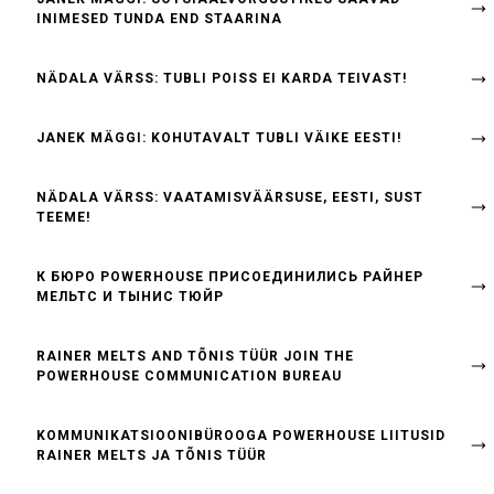
INIMESED TUNDA END STAARINA
NÄDALA VÄRSS: TUBLI POISS EI KARDA TEIVAST!
JANEK MÄGGI: KOHUTAVALT TUBLI VÄIKE EESTI!
NÄDALA VÄRSS: VAATAMISVÄÄRSUSE, EESTI, SUST
TEEME!
К БЮРО POWERHOUSE ПРИСОЕДИНИЛИСЬ РАЙНЕР
МЕЛЬТС И ТЫНИС ТЮЙР
RAINER MELTS AND TÕNIS TÜÜR JOIN THE
POWERHOUSE COMMUNICATION BUREAU
KOMMUNIKATSIOONIBÜROOGA POWERHOUSE LIITUSID
RAINER MELTS JA TÕNIS TÜÜR