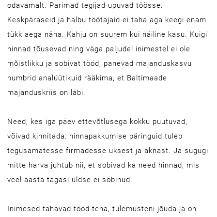
odavamalt. Parimad tegijad upuvad töösse.
Keskpäraseid ja halbu töötajaid ei taha aga keegi enam
tükk aega näha. Kahju on suurem kui näiline kasu. Kuigi
hinnad tõusevad ning väga paljudel inimestel ei ole
mõistlikku ja sobivat tööd, panevad majanduskasvu
numbrid analüütikuid rääkima, et Baltimaade
majanduskriis on läbi.
Need, kes iga päev ettevõtlusega kokku puutuvad,
võivad kinnitada: hinnapakkumise päringuid tuleb
tegusamatesse firmadesse uksest ja aknast. Ja sugugi
mitte harva juhtub nii, et sobivad ka need hinnad, mis
veel aasta tagasi üldse ei sobinud.
Inimesed tahavad tööd teha, tulemusteni jõuda ja on