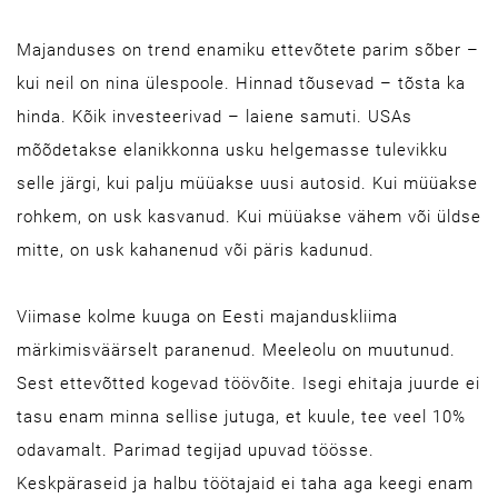
Majanduses on trend enamiku ettevõtete parim sõber –
kui neil on nina ülespoole. Hinnad tõusevad – tõsta ka
hinda. Kõik investeerivad – laiene samuti. USAs
mõõdetakse elanikkonna usku helgemasse tulevikku
selle järgi, kui palju müüakse uusi autosid. Kui müüakse
rohkem, on usk kasvanud. Kui müüakse vähem või üldse
mitte, on usk kahanenud või päris kadunud.
Viimase kolme kuuga on Eesti majanduskliima
märkimisväärselt paranenud. Meeleolu on muutunud.
Sest ettevõtted kogevad töövõite. Isegi ehitaja juurde ei
tasu enam minna sellise jutuga, et kuule, tee veel 10%
odavamalt. Parimad tegijad upuvad töösse.
Keskpäraseid ja halbu töötajaid ei taha aga keegi enam