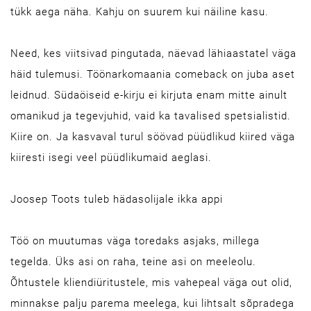
tükk aega näha. Kahju on suurem kui näiline kasu.
Need, kes viitsivad pingutada, näevad lähiaastatel väga
häid tulemusi. Töönarkomaania comeback on juba aset
leidnud. Südaöiseid e-kirju ei kirjuta enam mitte ainult
omanikud ja tegevjuhid, vaid ka tavalised spetsialistid.
Kiire on. Ja kasvaval turul söövad püüdlikud kiired väga
kiiresti isegi veel püüdlikumaid aeglasi.
Joosep Toots tuleb hädasolijale ikka appi
Töö on muutumas väga toredaks asjaks, millega
tegelda. Üks asi on raha, teine asi on meeleolu.
Õhtustele kliendiüritustele, mis vahepeal väga out olid,
minnakse palju parema meelega, kui lihtsalt sõpradega