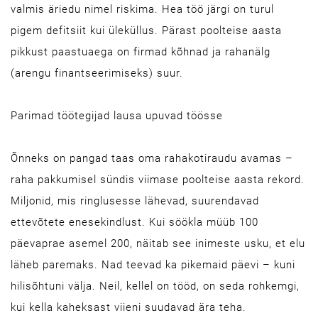
valmis äriedu nimel riskima. Hea töö järgi on turul
pigem defitsiit kui üleküllus. Pärast poolteise aasta
pikkust paastuaega on firmad kõhnad ja rahanälg
(arengu finantseerimiseks) suur.
Parimad töötegijad lausa upuvad töösse
Õnneks on pangad taas oma rahakotiraudu avamas –
raha pakkumisel sündis viimase poolteise aasta rekord.
Miljonid, mis ringlusesse lähevad, suurendavad
ettevõtete enesekindlust. Kui söökla müüb 100
päevaprae asemel 200, näitab see inimeste usku, et elu
läheb paremaks. Nad teevad ka pikemaid päevi – kuni
hilisõhtuni välja. Neil, kellel on tööd, on seda rohkemgi,
kui kella kaheksast viieni suudavad ära teha.