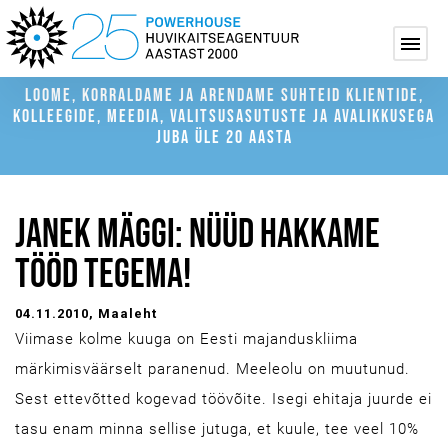
LOOME, KORRALDAME JA ARENDAME SUHTEID KLIENTIDE,
KOLLEEGIDE, MEEDIA, VALITSUSASUTUSTE JA AVALIKKUSEGA
JUBA ÜLE 20 AASTA
JANEK MÄGGI: NÜÜD HAKKAME
TÖÖD TEGEMA!
04.11.2010
, Maaleht
Viimase kolme kuuga on Eesti majanduskliima
märkimisväärselt paranenud. Meeleolu on muutunud.
Sest ettevõtted kogevad töövõite. Isegi ehitaja juurde ei
tasu enam minna sellise jutuga, et kuule, tee veel 10%