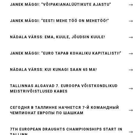
JANEK MÄGGI: "VÕIPAKIANALÜÜTIKUTE AJASTU"
JANEK MÄGGI: "EESTI MEHE TÖÖ ON MEHETÖÖ!"
NÄDALA VÄRSS: EMA, KUULE, JÕUDSIN KUULE!
JANEK MÄGGI: "EURO TAPAB KOHALIKU KAPITALISTI!"
NÄDALA VÄRSS: KUI KUNAGI SAAN 65 MA!
TALLINNAS ALGAVAD 7. EUROOPA VÕISTKONDLIKUD
MEISTRIVÕISTLUSED KABES
СЕГОДНЯ В ТАЛЛИННЕ НАЧНЕТСЯ 7-Й КОМАНДНЫЙ
ЧЕМПИОНАТ ЕВРОПЫ ПО ШАШКАМ
7TH EUROPEAN DRAUGHTS CHAMPIONSHIPS START IN
TALLINN