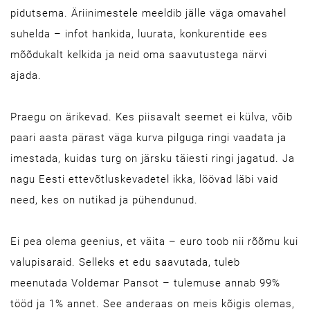
pidutsema. Äriinimestele meeldib jälle väga omavahel
suhelda – infot hankida, luurata, konkurentide ees
mõõdukalt kelkida ja neid oma saavutustega närvi
ajada.
Praegu on ärikevad. Kes piisavalt seemet ei külva, võib
paari aasta pärast väga kurva pilguga ringi vaadata ja
imestada, kuidas turg on järsku täiesti ringi jagatud. Ja
nagu Eesti ettevõtluskevadetel ikka, löövad läbi vaid
need, kes on nutikad ja pühendunud.
Ei pea olema geenius, et väita – euro toob nii rõõmu kui
valupisaraid. Selleks et edu saavutada, tuleb
meenutada Voldemar Pansot – tulemuse annab 99%
tööd ja 1% annet. See anderaas on meis kõigis olemas,