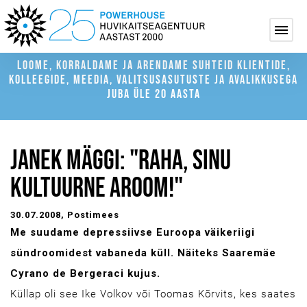
LOOME, KORRALDAME JA ARENDAME SUHTEID KLIENTIDE,
KOLLEEGIDE, MEEDIA, VALITSUSASUTUSTE JA AVALIKKUSEGA
JUBA ÜLE 20 AASTA
JANEK MÄGGI: "RAHA, SINU
KULTUURNE AROOM!"
30.07.2008
, Postimees
Me suudame depressiivse Euroopa väikeriigi
sündroomidest vabaneda küll. Näiteks Saaremäe
Cyrano de Bergeraci kujus.
Küllap oli see Ike Volkov või Toomas Kõrvits, kes saates