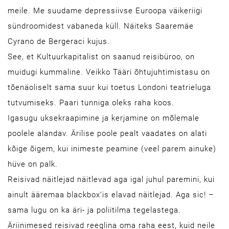
meile. Me suudame depressiivse Euroopa väikeriigi
sündroomidest vabaneda küll. Näiteks Saaremäe
Cyrano de Bergeraci kujus.
See, et Kultuurkapitalist on saanud reisibüroo, on
muidugi kummaline. Veikko Tääri õhtujuhtimistasu on
tõenäoliselt sama suur kui toetus Londoni teatrieluga
tutvumiseks. Paari tunniga oleks raha koos.
Igasugu uksekraapimine ja kerjamine on mõlemale
poolele alandav. Ärilise poole pealt vaadates on alati
kõige õigem, kui inimeste peamine (veel parem ainuke)
hüve on palk.
Reisivad näitlejad näitlevad aga igal juhul paremini, kui
ainult ääremaa blackbox’is elavad näitlejad. Aga sic! –
sama lugu on ka äri- ja poliitilma tegelastega.
Äriinimesed reisivad reeglina oma raha eest, kuid neile