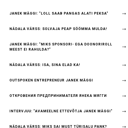
JANEK MÄGGI: "LOLL SAAB PANGAS ALATI PEKSA"
NÄDALA VÄRSS: SOLVAJA PEAP SÖÖMMA MULDA!
JANEK MÄGGI: "MIKS SPONSORI- EGA DOONORIROLL
MEEST EI RAHULDA?"
NÄDALA VÄRSS: ISA, SINA ELAD KA!
OUTSPOKEN ENTREPRENEUR JANEK MÄGGI
ОТКРОВЕНИЯ ПРЕДПРИНИМАТЕЛЯ ЯНЕКА МЯГГИ
INTERVJUU: "AVAMEELNE ETTEVÕTJA JANEK MÄGGI"
NÄDALA VÄRSS: MIKS SAI MUST TÜRISALU PANK?