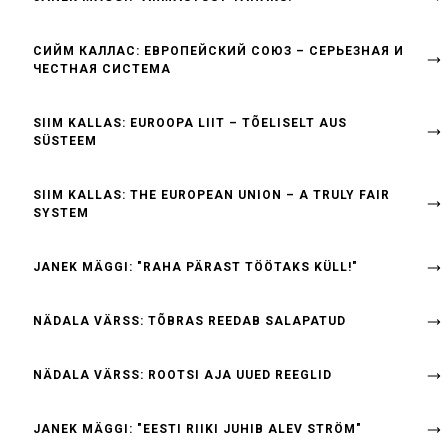
СИЙМ КАЛЛАС: ЕВРОПЕЙСКИЙ СОЮЗ – СЕРЬЕЗНАЯ И
ЧЕСТНАЯ СИСТЕМА
SIIM KALLAS: EUROOPA LIIT – TÕELISELT AUS
SÜSTEEM
SIIM KALLAS: THE EUROPEAN UNION – A TRULY FAIR
SYSTEM
JANEK MÄGGI: "RAHA PÄRAST TÖÖTAKS KÜLL!"
NÄDALA VÄRSS: TÕBRAS REEDAB SALAPATUD
NÄDALA VÄRSS: ROOTSI AJA UUED REEGLID
JANEK MÄGGI: "EESTI RIIKI JUHIB ALEV STRÖM"