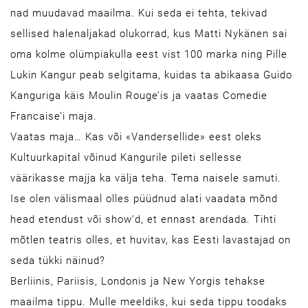
nad muudavad maailma. Kui seda ei tehta, tekivad
sellised halenaljakad olukorrad, kus Matti Nykänen sai
oma kolme olümpiakulla eest vist 100 marka ning Pille
Lukin Kangur peab selgitama, kuidas ta abikaasa Guido
Kanguriga käis Moulin Rouge’is ja vaatas Comedie
Francaise’i maja.
Vaatas maja… Kas või «Vandersellide» eest oleks
Kultuurkapital võinud Kangurile pileti sellesse
väärikasse majja ka välja teha. Tema naisele samuti.
Ise olen välismaal olles püüdnud alati vaadata mõnd
head etendust või show’d, et ennast arendada. Tihti
mõtlen teatris olles, et huvitav, kas Eesti lavastajad on
seda tükki näinud?
Berliinis, Pariisis, Londonis ja New Yorgis tehakse
maailma tippu. Mulle meeldiks, kui seda tippu toodaks