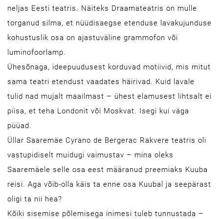
neljas Eesti teatris. Näiteks Draamateatris on mulle
torganud silma, et nüüdisaegse etenduse lavakujunduse
kohustuslik osa on ajastuväline grammofon või
luminofoorlamp.
Ühesõnaga, ideepuudusest korduvad motiivid, mis mitut
sama teatri etendust vaadates häirivad. Kuid lavale
tulid nad mujalt maailmast – ühest elamusest lihtsalt ei
piisa, et teha Londonit või Moskvat. Isegi kui väga
püüad.
Üllar Saaremäe Cyrano de Bergerac Rakvere teatris oli
vastupidiselt muidugi vaimustav – mina oleks
Saaremäele selle osa eest määranud preemiaks Kuuba
reisi. Aga võib-olla käis ta enne osa Kuubal ja seepärast
oligi ta nii hea?
Kõiki sisemise põlemisega inimesi tuleb tunnustada –