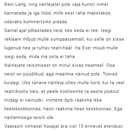
Rein Lang, ning näitlejatel pole vaja kunsti nimel
kannatada ja iga tööd, mille eest raha makstakse,
odavaks kommertsiks pidada.
Samal ajal põlastades neid, kes seda ei tee. Isegi
reklaam mõjub mulle sümpaatsemalt, kui selle on sisse
lugenud hea ja tuttav teatrihääl. Ita Ever müüb mulle
isegi seda, mida ma osta ei taha.
Näitlejate reisimisest on minul siiras heameel. Osa
neist on püüdlikud, aga maailma näinud pole. Toored
kuidagi. Üks tänane näitleja ütles mulle kord, kui ta veel
teatrikoolis käis, et peale kooliseinte ta aasta jooksul
midagi ei näinudki. Inimene õpib rääkima ikka
keelekeskkonnas, hästi rääkima heas keskkonnas. Ega
näitlemisega teisiti ole.
Vaatasin viimasel hooajal ära vist 15 erinevat etendust