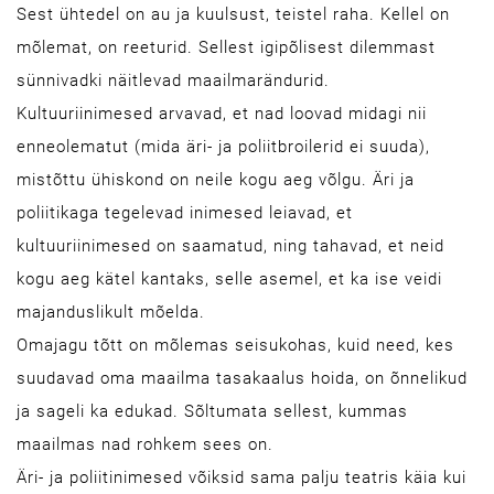
Sest ühtedel on au ja kuulsust, teistel raha. Kellel on
mõlemat, on reeturid. Sellest igipõlisest dilemmast
sünnivadki näitlevad maailmarändurid.
Kultuuriinimesed arvavad, et nad loovad midagi nii
enneolematut (mida äri- ja poliitbroilerid ei suuda),
mistõttu ühiskond on neile kogu aeg võlgu. Äri ja
poliitikaga tegelevad inimesed leiavad, et
kultuuriinimesed on saamatud, ning tahavad, et neid
kogu aeg kätel kantaks, selle asemel, et ka ise veidi
majanduslikult mõelda.
Omajagu tõtt on mõlemas seisukohas, kuid need, kes
suudavad oma maailma tasakaalus hoida, on õnnelikud
ja sageli ka edukad. Sõltumata sellest, kummas
maailmas nad rohkem sees on.
Äri- ja poliitinimesed võiksid sama palju teatris käia kui