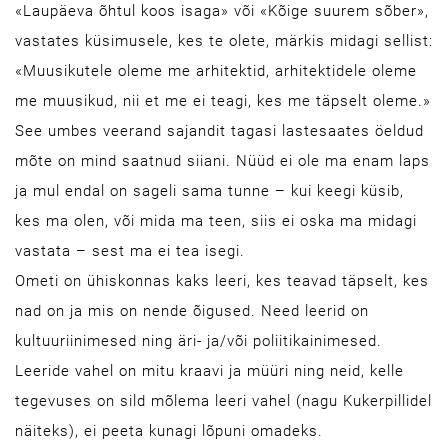
«Laupäeva õhtul koos isaga» või «Kõige suurem sõber»,
vastates küsimusele, kes te olete, märkis midagi sellist:
«Muusikutele oleme me arhitektid, arhitektidele oleme
me muusikud, nii et me ei teagi, kes me täpselt oleme.»
See umbes veerand sajandit tagasi lastesaates öeldud
mõte on mind saatnud siiani. Nüüd ei ole ma enam laps
ja mul endal on sageli sama tunne – kui keegi küsib,
kes ma olen, või mida ma teen, siis ei oska ma midagi
vastata – sest ma ei tea isegi.
Ometi on ühiskonnas kaks leeri, kes teavad täpselt, kes
nad on ja mis on nende õigused. Need leerid on
kultuuriinimesed ning äri- ja/või poliitikainimesed.
Leeride vahel on mitu kraavi ja müüri ning neid, kelle
tegevuses on sild mõlema leeri vahel (nagu Kukerpillidel
näiteks), ei peeta kunagi lõpuni omadeks.