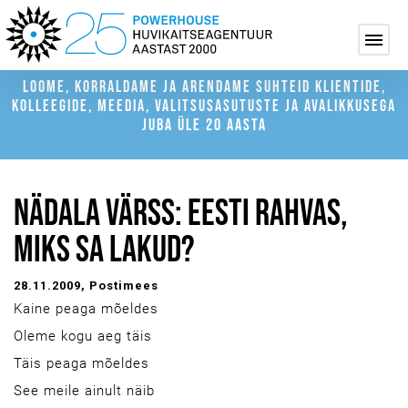
LOOME, KORRALDAME JA ARENDAME SUHTEID KLIENTIDE,
KOLLEEGIDE, MEEDIA, VALITSUSASUTUSTE JA AVALIKKUSEGA
JUBA ÜLE 20 AASTA
NÄDALA VÄRSS: EESTI RAHVAS,
MIKS SA LAKUD?
28.11.2009
, Postimees
Kaine peaga mõeldes
Oleme kogu aeg täis
Täis peaga mõeldes
See meile ainult näib