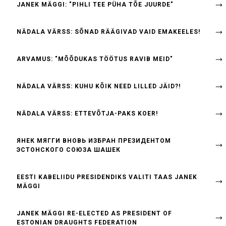
JANEK MÄGGI: "PIHLI TEE PÜHA TÕE JUURDE"
NÄDALA VÄRSS: SÕNAD RÄÄGIVAD VAID EMAKEELES!
ARVAMUS: "MÕÕDUKAS TÖÖTUS RAVIB MEID"
NÄDALA VÄRSS: KUHU KÕIK NEED LILLED JÄID?!
NÄDALA VÄRSS: ETTEVÕTJA-PAKS KOER!
ЯНЕК МЯГГИ ВНОВЬ ИЗБРАН ПРЕЗИДЕНТОМ
ЭСТОНСКОГО СОЮЗА ШАШЕК
EESTI KABELIIDU PRESIDENDIKS VALITI TAAS JANEK
MÄGGI
JANEK MÄGGI RE-ELECTED AS PRESIDENT OF
ESTONIAN DRAUGHTS FEDERATION