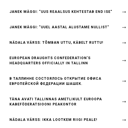
JANEK MÄGGI: "UUS REAALSUS KEHTESTAB END ISE"
JANEK MÄGGI: "UUEL AASTAL ALUSTAME NULLIST"
NÄDALA VÄRSS: TÕMBAN UTTU, KÄBELT RUTTU!
EUROPEAN DRAUGHTS CONFEDERATION’S
HEADQUARTERS OFFICIALLY IN TALLINN
B ТАЛЛИННЕ СОСТОЯЛОСЬ ОТКРЫТИЕ ОФИСА
ЕВРОПЕЙСКОЙ ФЕДЕРАЦИИ ШАШЕК.
TÄNA AVATI TALLINNAS AMETLIKULT EUROOPA
KABEFÖDERATSIOONI PEAKONTOR
NÄDALA VÄRSS: IKKA LOOTKEM RIIGI PEALE!