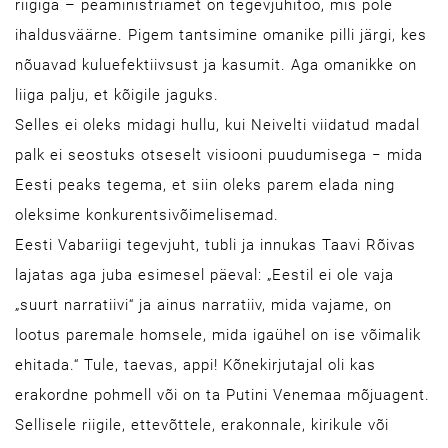
riigiga – peaministriamet on tegevjuhitöö, mis pole
ihaldusväärne. Pigem tantsimine omanike pilli järgi, kes
nõuavad kuluefektiivsust ja kasumit. Aga omanikke on
liiga palju, et kõigile jaguks.
Selles ei oleks midagi hullu, kui Neivelti viidatud madal
palk ei seostuks otseselt visiooni puudumisega − mida
Eesti peaks tegema, et siin oleks parem elada ning
oleksime konkurentsivõimelisemad.
Eesti Vabariigi tegevjuht, tubli ja innukas Taavi Rõivas
lajatas aga juba esimesel päeval: „Eestil ei ole vaja
„suurt narratiivi“ ja ainus narratiiv, mida vajame, on
lootus paremale homsele, mida igaühel on ise võimalik
ehitada.“ Tule, taevas, appi! Kõnekirjutajal oli kas
erakordne pohmell või on ta Putini Venemaa mõjuagent.
Sellisele riigile, ettevõttele, erakonnale, kirikule või