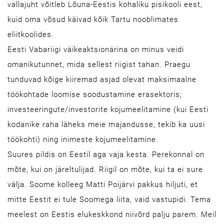
vallajuht võitleb Lõuna-Eestis kohaliku pisikooli eest,
kuid oma võsud käivad kõik Tartu nooblimates
eliitkoolides.
Eesti Vabariigi väikeaktsionärina on minus veidi
omanikutunnet, mida sellest riigist tahan. Praegu
tunduvad kõige kiiremad asjad olevat maksimaalne
töökohtade loomise soodustamine erasektoris;
investeeringute/investorite kojumeelitamine (kui Eesti
kodanike raha läheks meie majandusse, tekib ka uusi
töökohti) ning inimeste kojumeelitamine.
Suures pildis on Eestil aga vaja kesta. Perekonnal on
mõte, kui on järeltulijad. Riigil on mõte, kui ta ei sure
välja. Soome kolleeg Matti Poijärvi pakkus hiljuti, et
mitte Eestit ei tule Soomega liita, vaid vastupidi. Tema
meelest on Eestis elukeskkond niivõrd palju parem. Meil