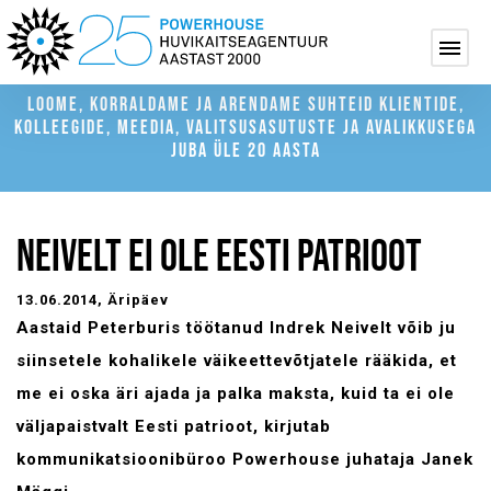
LOOME, KORRALDAME JA ARENDAME SUHTEID KLIENTIDE,
KOLLEEGIDE, MEEDIA, VALITSUSASUTUSTE JA AVALIKKUSEGA
JUBA ÜLE 20 AASTA
NEIVELT EI OLE EESTI PATRIOOT
13.06.2014
, Äripäev
Aastaid Peterburis töötanud Indrek Neivelt võib ju
siinsetele kohalikele väikeettevõtjatele rääkida, et
me ei oska äri ajada ja palka maksta, kuid ta ei ole
väljapaistvalt Eesti patrioot, kirjutab
kommunikatsioonibüroo Powerhouse juhataja Janek