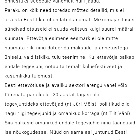
õnnestuks seepeale vähemalt nulli jääda.
Paraku on kõik need toredad mõtted detailid, mis ei
arvesta Eestit kui ühendatud anumat. Mikromajanduses
sündivad otsuseid ei suuda valitsus kuigi suurel määral
suunata. Ettevõtja esimene eesmärk ei ole mitte
nuumata riiki ning doteerida maksude ja annetustega
ühiselu, vaid isikliku tulu teenimine. Kui ettevõtja palkab
endale tegevjuhi, ootab ta temalt kuluefektiivset ja
kasumlikku tulemust.
Eesti ettevõtluse ja avaliku sektori arengu vahel võib
tõmmata paralleele. 20 aastat tagasi olid
tegevjuhtideks ettevõtjad (nt Jüri Mõis), poliitikud olid
nagu riigi tegevjuhid ja omanikud korraga (nt Tiit Vähi).
Siis palkasid omanikud endale tegevjuhid ning taandusid
ise nõukogudesse. Nüüd on sama asi juhtunud Eesti