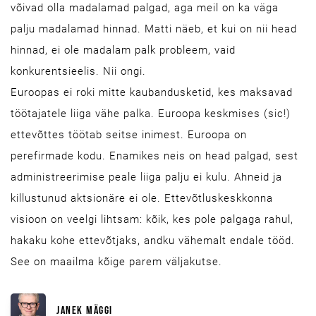
võivad olla madalamad palgad, aga meil on ka väga
palju madalamad hinnad. Matti näeb, et kui on nii head
hinnad, ei ole madalam palk probleem, vaid
konkurentsieelis. Nii ongi.
Euroopas ei roki mitte kaubandusketid, kes maksavad
töötajatele liiga vähe palka. Euroopa keskmises (sic!)
ettevõttes töötab seitse inimest. Euroopa on
perefirmade kodu. Enamikes neis on head palgad, sest
administreerimise peale liiga palju ei kulu. Ahneid ja
killustunud aktsionäre ei ole. Ettevõtluskeskkonna
visioon on veelgi lihtsam: kõik, kes pole palgaga rahul,
hakaku kohe ettevõtjaks, andku vähemalt endale tööd.
See on maailma kõige parem väljakutse.
JANEK MÄGGI