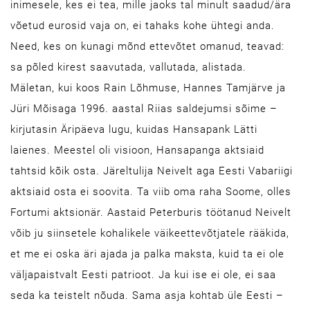
inimesele, kes ei tea, mille jaoks tal minult saadud/ära
võetud eurosid vaja on, ei tahaks kohe ühtegi anda.
Need, kes on kunagi mõnd ettevõtet omanud, teavad:
sa põled kirest saavutada, vallutada, alistada.
Mäletan, kui koos Rain Lõhmuse, Hannes Tamjärve ja
Jüri Mõisaga 1996. aastal Riias saldejumsi sõime –
kirjutasin Äripäeva lugu, kuidas Hansapank Lätti
laienes. Meestel oli visioon, Hansapanga aktsiaid
tahtsid kõik osta. Järeltulija Neivelt aga Eesti Vabariigi
aktsiaid osta ei soovita. Ta viib oma raha Soome, olles
Fortumi aktsionär. Aastaid Peterburis töötanud Neivelt
võib ju siinsetele kohalikele väikeettevõtjatele rääkida,
et me ei oska äri ajada ja palka maksta, kuid ta ei ole
väljapaistvalt Eesti patrioot. Ja kui ise ei ole, ei saa
seda ka teistelt nõuda. Sama asja kohtab üle Eesti –