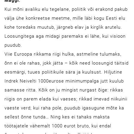
Mäggi.
Kui mõni avaliku elu tegelane, poliitik või erakond pakub
välja ühe konkreetse meetme, mille läbi kogu Eesti elu
kohe toredaks muutub, järgneb elav ja kirglik arutelu.
Loosungitega aga midagi paremaks ei lähe, kui visioon
puudub.
Viie Euroopa rikkama riigi hulka, astmeline tulumaks,
õnn ei ole rahas, jokk jätta – kõik need loosungid täitsid
eesmärgi, tuues poliitikuile sära ja kuulsust. Hiljutine
Indrek Neivelti 1000eurose miinimumpalga jutt kuulub
samasse ritta. Kõik on ju mingist nurgast õige: rikkas
riigis on parem elada kui vaeses; rikkad imevad niikuinii
vaeste verd; kui raha pole, puudub igasugune mõte ka
sellest õnne tunda… Ning kes ei tahaks maksta
töötajatele vähemalt 1000 eurot bruto, kui endal