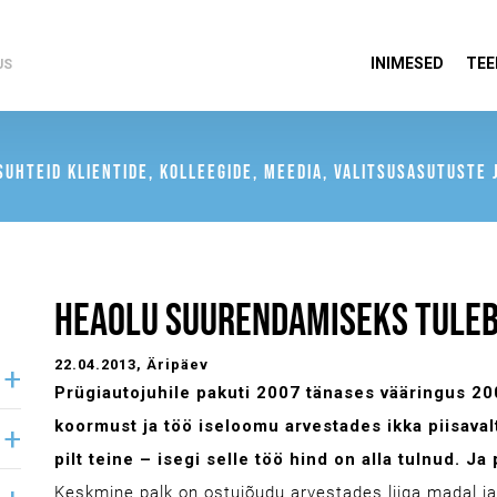
INIMESED
TEE
US
UHTEID KLIENTIDE, KOLLEEGIDE, MEEDIA, VALITSUSASUTUSTE J
HEAOLU SUURENDAMISEKS TULEB
22.04.2013
, Äripäev
Prügiautojuhile pakuti 2007 tänases vääringus 200
koormust ja töö iseloomu arvestades ikka piisavalt
pilt teine – isegi selle töö hind on alla tulnud. Ja 
Keskmine palk on ostujõudu arvestades liiga madal ja