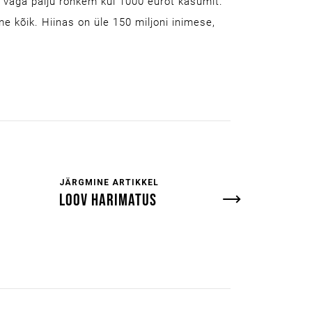
 väga palju rohkem kui 1000 eurot kasumit.
 kõik. Hiinas on üle 150 miljoni inimese,
JÄRGMINE ARTIKKEL
LOOV HARIMATUS