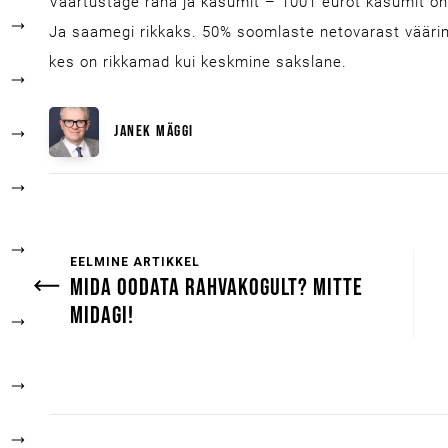
Väärtustage raha ja kasumit – 1001 eurot kasumit on
Ja saamegi rikkaks. 50% soomlaste netovarast väärime
kes on rikkamad kui keskmine sakslane.
JANEK MÄGGI
EELMINE ARTIKKEL
MIDA OODATA RAHVAKOGULT? MITTE
MIDAGI!