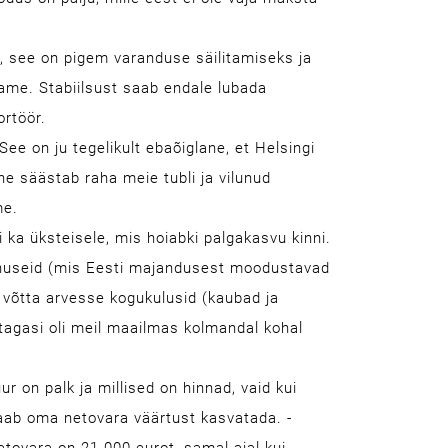
ut, see on pigem varanduse säilitamiseks ja
ajame. Stabiilsust saab endale lubada
rtöör.
e on ju tegelikult ebaõiglane, et Helsingi
ne säästab raha meie tubli ja vilunud
me.
 ka üksteisele, mis hoiabki palgakasvu kinni.
eenuseid (mis Eesti majandusest moodustavad
i võtta arvesse kogukulusid (kaubad ja
agasi oli meil maailmas kolmandal kohal
ur on palk ja millised on hinnad, vaid kui
saab oma netovara väärtust kasvatada. ­