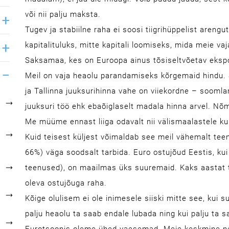
või nii palju maksta.
Tugev ja stabiilne raha ei soosi tiigrihüppelist areng
kapitalituluks, mitte kapitali loomiseks, mida meie v
Saksamaa, kes on Euroopa ainus tõsiseltvõetav ekspo
Meil on vaja heaolu parandamiseks kõrgemaid hindu. Se
ja Tallinna juuksurihinna vahe on viiekordne – soomla
juuksuri töö ehk ebaõiglaselt madala hinna arvel. Nõ
Me müüme ennast liiga odavalt nii välismaalastele kui
Kuid teisest küljest võimaldab see meil vähemalt t
66%) väga soodsalt tarbida. Euro ostujõud Eestis, ku
teenused), on maailmas üks suuremaid. Kaks aastat t
oleva ostujõuga raha.
Kõige olulisem ei ole inimesele siiski mitte see, kui su
palju heaolu ta saab endale lubada ning kui palju ta 