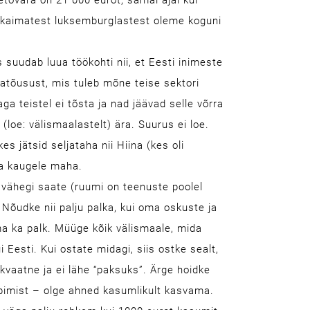
ovara on 21 000 eurot, samal ajal kui
kkaimatest luksemburglastest oleme koguni
 suudab luua töökohti nii, et Eesti inimeste
gatõusust, mis tuleb mõne teise sektori
aga teistel ei tõsta ja nad jäävad selle võrra
(loe: välismaalastelt) ära. Suurus ei loe.
 jätsid seljataha nii Hiina (kes oli
uba kaugele maha.
i vähegi saate (ruumi on teenuste poolel
udke nii palju palka, kui oma oskuste ja
a ka palk. Müüge kõik välismaale, mida
 Eesti. Kui ostate midagi, siis ostke sealt,
vaatne ja ei lähe “paksuks”. Ärge hoidke
tarbimist – olge ahned kasumlikult kasvama.