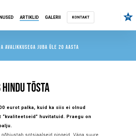
NUSED
ARTIKLID
GALERII
KONTAKT
A AVALIKKUSEGA JUBA ÜLE 20 AASTA
 HINDU TÕSTA
0 eurot palka, kuid ka siis ei olnud
 “kvaliteetseid” huvitatuid. Praegu on
palju.
 põhjustab sotsiaalseid pingeid. Väga suure