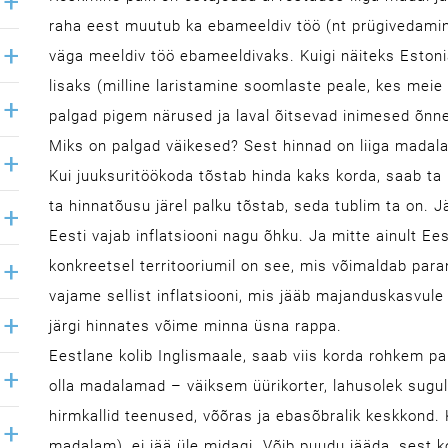
raha eest muutub ka ebameeldiv töö (nt prügivedamin
väga meeldiv töö ebameeldivaks. Kuigi näiteks Estoni
lisaks (milline laristamine soomlaste peale, kes meie 
palgad pigem närused ja laval õitsevad inimesed õnne
Miks on palgad väikesed? Sest hinnad on liiga madala
Kui juuksuritöökoda tõstab hinda kaks korda, saab ta
ta hinnatõusu järel palku tõstab, seda tublim ta on. 
Eesti vajab inflatsiooni nagu õhku. Ja mitte ­ainult 
konkreetsel territooriumil on see, mis võimaldab par
vajame sellist inflatsiooni, mis jääb majanduskasvule
järgi hinnates võime minna üsna rappa.
Eestlane kolib Inglismaale, saab viis korda rohkem pal
olla madalamad – väiksem üürikorter, lahusolek sugula
hirmkallid teenused, võõras ja ebasõbralik keskkond. K
madalam), ei jää üle midagi. Võib puudu jääda, sest k