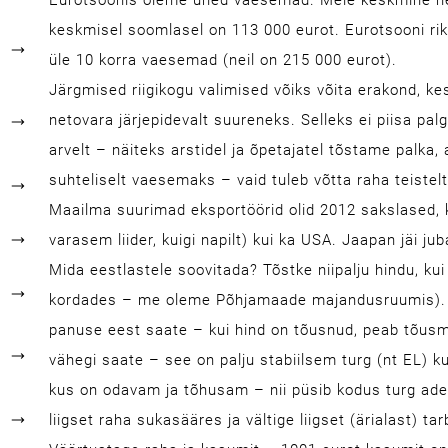
Eurotsoonis oleme ühed vaesemad. Meie keskmine net
keskmisel soomlasel on 113 000 eurot. Eurotsooni ri
üle 10 korra vaesemad (neil on 215 000 eurot).
Järgmised riigikogu valimised võiks võita erakond, kes
netovara järjepidevalt suureneks. Selleks ei piisa pal
arvelt – näiteks arstidel ja õpetajatel tõstame palka, 
suhteliselt vaesemaks – vaid tuleb võtta raha teistelt 
Maailma suurimad eksportöörid olid 2012 sakslased, kes
varasem liider, kuigi napilt) kui ka USA. Jaapan jäi j
Mida eestlastele soovitada? Tõstke niipalju hindu, ku
kordades – me oleme Põhjamaade majandusruumis). Nõ
panuse eest saate – kui hind on tõusnud, peab tõusm
vähegi saate – see on palju stabiilsem turg (nt EL) kui
kus on odavam ja tõhusam – nii püsib kodus turg adek
liigset raha sukasääres ja vältige liigset (ärialast) 