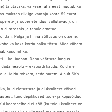
e) talutavaks, väikese raha eest muutub ka
as maksab riik iga vaataja kohta 52 eurot
opereti- ja ooperietendusi vallutavad!), on
tud, stressis ja rahulolematud.
d. Jah. Palga ja hinna sõltuvus on otsene.
 kohe ka kaks korda palku tõsta. Mida vähem
Jääb kasumit ka.
Eesti – ka Jaapan. Raha väärtuse langus
andada heaolu – ekspordi kaudu. Kuid me
 alla. Mida rohkem, seda parem. Ainult SKp
ka, kuid elatustase ja elukvaliteet võivad
stest, tundidepikkused tööle- ja kojusõidud,
ui kaerahelbeid ei söö (ka toidu kvaliteet on
odus on palju, mille eest ei ole vaja maksta