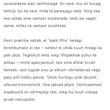
seostatakse alati valimistega. Nii neid, mis on kunagi
tehtud, kui ka neid, mida ta parasjagu teeb. Ning see,
kes oskab oma vastast süüdistada, teeb ise sageli
sama, milles ta vastast süüdistab.
Eesti praktika näitab, et “pakk liftis” kedagi
õnnelikumaks ei tee – sellest ei võida suurt midagi ka
paki jätja. Tegelikult lekib isegi liftipakkide puhul ka
allikas – mitte ajakirjanikult, kes oma allikat kiivalt
kaitseb, vaid lugude sisu ja sõnum võimaldavad väga
palju pilti kokku panna. “Ükski kuritegu pole täiuslik,”
ütlevad kriminalistid. Ikka jäävad jäljed. Valimiseelsed
sopakuulid on sõrmejälgi täis, isegi kui kuuli viskaja
arvab vastupidist.