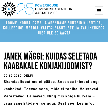
LOOME, KORRALDAME JA ARENDAME SUHTEID KLIENTIDE,
KOLLEEGIDE, MEEDIA, VALITSUSASUTUSTE JA AVALIKKUSEGA
JUBA ÜLE 20 AASTA
JANEK MÄGGI: KUIDAS SELETADA
KAABAKALE KONJAKIJOOMIST?
20.12.2010
, DELFI
Skandaalidest me ei pääse. Sest osa inimesi ongi
kaabakad. Teevad seda, mida ei tohiks. Valetavad.
Varastavad. Laimavad. Ning mis kõige kurvem –
väga sageli tõde ei selgugi. Sest see, kes infot