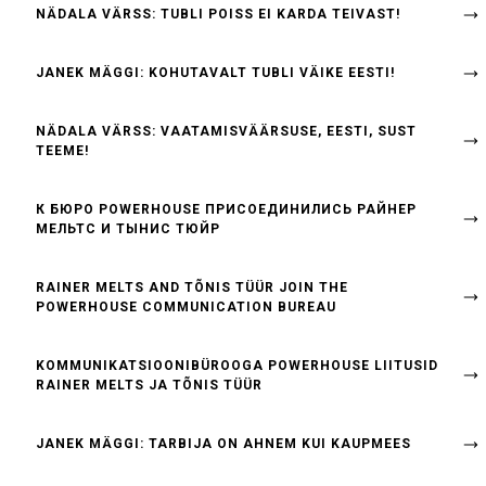
NÄDALA VÄRSS: TUBLI POISS EI KARDA TEIVAST!
JANEK MÄGGI: KOHUTAVALT TUBLI VÄIKE EESTI!
NÄDALA VÄRSS: VAATAMISVÄÄRSUSE, EESTI, SUST
TEEME!
К БЮРО POWERHOUSE ПРИСОЕДИНИЛИСЬ РАЙНЕР
МЕЛЬТС И ТЫНИС ТЮЙР
RAINER MELTS AND TÕNIS TÜÜR JOIN THE
POWERHOUSE COMMUNICATION BUREAU
KOMMUNIKATSIOONIBÜROOGA POWERHOUSE LIITUSID
RAINER MELTS JA TÕNIS TÜÜR
JANEK MÄGGI: TARBIJA ON AHNEM KUI KAUPMEES