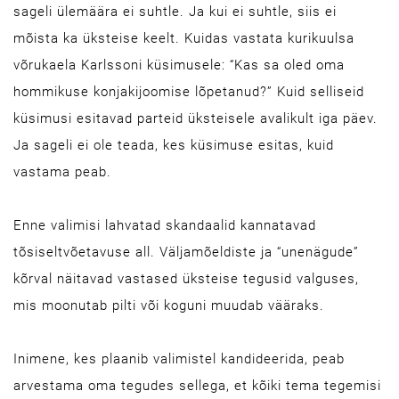
sageli ülemäära ei suhtle. Ja kui ei suhtle, siis ei
mõista ka üksteise keelt. Kuidas vastata kurikuulsa
võrukaela Karlssoni küsimusele: “Kas sa oled oma
hommikuse konjakijoomise lõpetanud?” Kuid selliseid
küsimusi esitavad parteid üksteisele avalikult iga päev.
Ja sageli ei ole teada, kes küsimuse esitas, kuid
vastama peab.
Enne valimisi lahvatad skandaalid kannatavad
tõsiseltvõetavuse all. Väljamõeldiste ja “unenägude”
kõrval näitavad vastased üksteise tegusid valguses,
mis moonutab pilti või koguni muudab vääraks.
Inimene, kes plaanib valimistel kandideerida, peab
arvestama oma tegudes sellega, et kõiki tema tegemisi