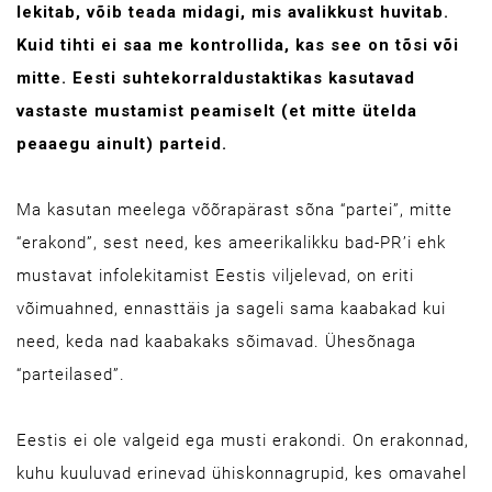
lekitab, võib teada midagi, mis avalikkust huvitab.
Kuid tihti ei saa me kontrollida, kas see on tõsi või
mitte. Eesti suhtekorraldustaktikas kasutavad
vastaste mustamist peamiselt (et mitte ütelda
peaaegu ainult) parteid.
Ma kasutan meelega võõrapärast sõna “partei”, mitte
“erakond”, sest need, kes ameerikalikku bad-PR’i ehk
mustavat infolekitamist Eestis viljelevad, on eriti
võimuahned, ennasttäis ja sageli sama kaabakad kui
need, keda nad kaabakaks sõimavad. Ühesõnaga
“parteilased”.
Eestis ei ole valgeid ega musti erakondi. On erakonnad,
kuhu kuuluvad erinevad ühiskonnagrupid, kes omavahel