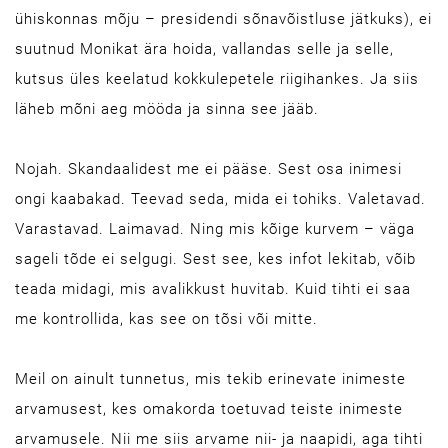
ühiskonnas mõju – presidendi sõnavõistluse jätkuks), ei
suutnud Monikat ära hoida, vallandas selle ja selle,
kutsus üles keelatud kokkulepetele riigihankes. Ja siis
läheb mõni aeg mööda ja sinna see jääb.
Nojah. Skandaalidest me ei pääse. Sest osa inimesi
ongi kaabakad. Teevad seda, mida ei tohiks. Valetavad.
Varastavad. Laimavad. Ning mis kõige kurvem – väga
sageli tõde ei selgugi. Sest see, kes infot lekitab, võib
teada midagi, mis avalikkust huvitab. Kuid tihti ei saa
me kontrollida, kas see on tõsi või mitte.
Meil on ainult tunnetus, mis tekib erinevate inimeste
arvamusest, kes omakorda toetuvad teiste inimeste
arvamusele. Nii me siis arvame nii- ja naapidi, aga tihti