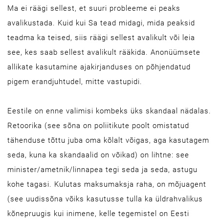
Ma ei räägi sellest, et suuri probleeme ei peaks
avalikustada. Kuid kui Sa tead midagi, mida peaksid
teadma ka teised, siis räägi sellest avalikult või leia
see, kes saab sellest avalikult rääkida. Anonüümsete
allikate kasutamine ajakirjanduses on põhjendatud
pigem erandjuhtudel, mitte vastupidi.
Eestile on enne valimisi kombeks üks skandaal nädalas.
Retoorika (see sõna on poliitikute poolt omistatud
tähenduse tõttu juba oma kõlalt võigas, aga kasutagem
seda, kuna ka skandaalid on võikad) on lihtne: see
minister/ametnik/linnapea tegi seda ja seda, astugu
kohe tagasi. Kulutas maksumaksja raha, on mõjuagent
(see uudissõna võiks kasutusse tulla ka üldrahvalikus
kõnepruugis kui inimene, kelle tegemistel on Eesti