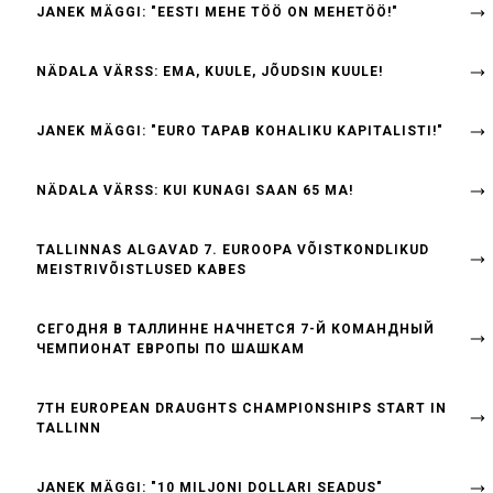
JANEK MÄGGI: "EESTI MEHE TÖÖ ON MEHETÖÖ!"
NÄDALA VÄRSS: EMA, KUULE, JÕUDSIN KUULE!
JANEK MÄGGI: "EURO TAPAB KOHALIKU KAPITALISTI!"
NÄDALA VÄRSS: KUI KUNAGI SAAN 65 MA!
TALLINNAS ALGAVAD 7. EUROOPA VÕISTKONDLIKUD
MEISTRIVÕISTLUSED KABES
СЕГОДНЯ В ТАЛЛИННЕ НАЧНЕТСЯ 7-Й КОМАНДНЫЙ
ЧЕМПИОНАТ ЕВРОПЫ ПО ШАШКАМ
7TH EUROPEAN DRAUGHTS CHAMPIONSHIPS START IN
TALLINN
JANEK MÄGGI: "10 MILJONI DOLLARI SEADUS"