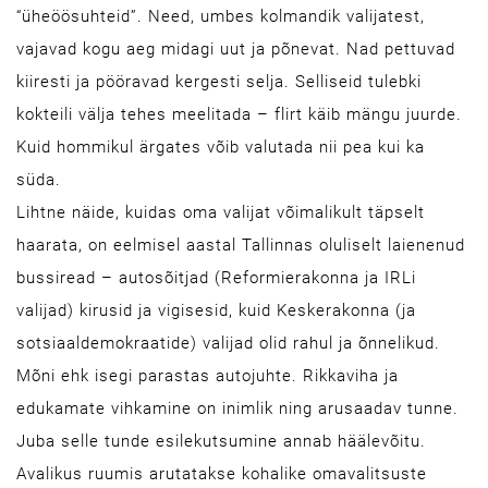
“üheöösuhteid”. Need, umbes kolmandik valijatest,
vajavad kogu aeg midagi uut ja põnevat. Nad pettuvad
kiiresti ja pööravad kergesti selja. Selliseid tulebki
kokteili välja tehes meelitada – flirt käib mängu juurde.
Kuid hommikul ärgates võib valutada nii pea kui ka
süda.
Lihtne näide, kuidas oma valijat võimalikult täpselt
haarata, on eelmisel aastal Tallinnas oluliselt laienenud
bussiread – autosõitjad (Reformierakonna ja IRLi
valijad) kirusid ja vigisesid, kuid Keskerakonna (ja
sotsiaaldemokraatide) valijad olid rahul ja õnnelikud.
Mõni ehk isegi parastas autojuhte. Rikkaviha ja
edukamate vihkamine on inimlik ning arusaadav tunne.
Juba selle tunde esilekutsumine annab häälevõitu.
Avalikus ruumis arutatakse kohalike oma­valitsuste