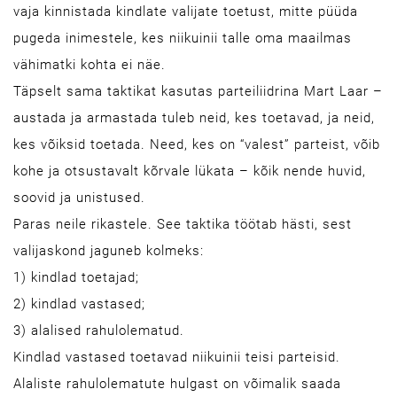
vaja kinnistada kindlate valijate toetust, mitte püüda
pugeda inimestele, kes niikuinii talle oma maailmas
vähimatki kohta ei näe.
Täpselt sama taktikat kasutas parteiliidrina Mart Laar –
austada ja armastada tuleb neid, kes toetavad, ja neid,
kes võiksid toetada. Need, kes on “valest” parteist, võib
kohe ja otsustavalt kõrvale lükata – kõik nende huvid,
soovid ja unistused.
Paras neile rikastele. See taktika töötab hästi, sest
valijaskond jaguneb kolmeks:
1) kindlad toetajad;
2) kindlad vastased;
3) alalised rahulolematud.
Kindlad vastased toetavad niikuinii teisi parteisid.
Alaliste rahulolematute hulgast on võimalik saada