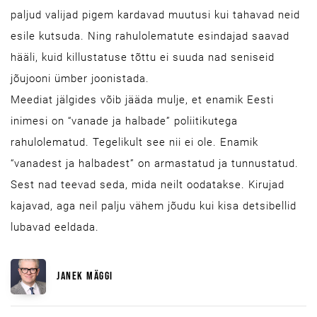
paljud valijad pigem kardavad muutusi kui tahavad neid
esile kutsuda. Ning rahulolematute esindajad saavad
hääli, kuid killustatuse tõttu ei suuda nad seniseid
jõujooni ümber joonistada.
Meediat jälgides võib jääda mulje, et enamik Eesti
inimesi on “vanade ja halbade” poliitikutega
rahulolematud. Tegelikult see nii ei ole. Enamik
“vanadest ja halbadest” on armastatud ja tunnustatud.
Sest nad teevad seda, mida neilt ­oodatakse. Kirujad
kajavad, aga neil palju vähem jõudu kui kisa detsibellid
lubavad eeldada.
JANEK MÄGGI