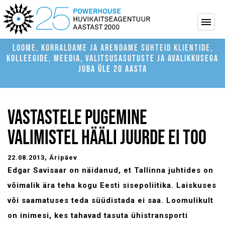
LOOME, KORRALDAME JA ARENDAME SUHTEID KLIENTIDE,
KOLLEEGIDE, MEEDIA, VALITSUSASUTUSTE JA AVALIKKUSEGA
JUBA ÜLE 20 AASTA
VASTASTELE PUGEMINE
VALIMISTEL HÄÄLI JUURDE EI TOO
22.08.2013
, Äripäev
Edgar Savisaar on näidanud, et Tallinna juhtides on
võimalik ära teha kogu Eesti sisepoliitika. Laiskuses
või saamatuses teda süüdistada ei saa. Loomulikult
on inimesi, kes tahavad tasuta ühistransporti