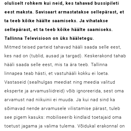
oluliselt rohkem kui neid, kes tahavad bussipileti
eest maksta. Savisaart armastatakse sellepärast, et
ta teeb kõike häälte saamiseks. Ja vihatakse
sellepärast, et ta teeb kõike häälte saamiseks.
Tallinna Televisioon on üks hääletegu.
Mitmed teised parteid tahavad hääli saada selle eest,
kes nad on (tublid, ausad ja targad). Keskerakond tahab
hääli saada selle eest, mis ta ära teeb. Tallinna
linnapea teab hästi, et vastuhääli kokku ei loeta.
Vastaseid (sealhulgas meediat ning meedia valitud
eksperte ja arvamusliidreid) võib ignoreerida, sest oma
arvamust nad niikuinii ei muuda. Ja kui nad sind ka
sõimavad nende arvamusele vilistamise pärast, tuleb
see pigem kasuks: mobiliseerib kindlaid toetajaid oma
toetust jagama ja valima tulema. Võidukal erakonnal on