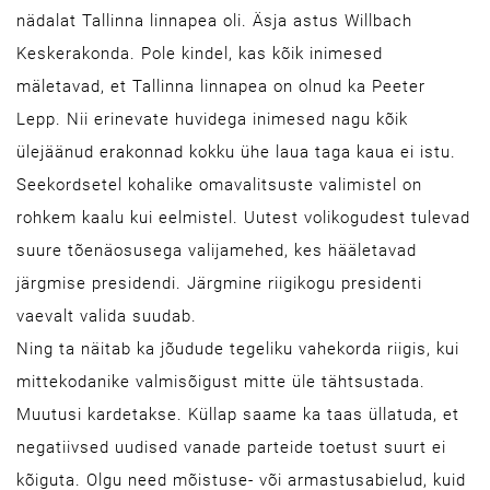
nädalat Tallinna linnapea oli. Äsja astus Willbach
Keskerakonda. Pole kindel, kas kõik inimesed
mäletavad, et Tallinna linnapea on olnud ka Peeter
Lepp. Nii erinevate huvidega inimesed nagu kõik
ülejäänud erakonnad kokku ühe laua taga kaua ei istu.
Seekordsetel kohalike omavalitsuste valimistel on
rohkem kaalu kui eelmistel. Uutest volikogudest tulevad
suure tõenäosusega valijamehed, kes hääletavad
järgmise presidendi. Järgmine riigi­kogu presidenti
vaevalt valida suudab.
Ning ta näitab ka jõudude tegeliku vahekorda riigis, kui
mittekodanike valmisõigust mitte üle tähtsustada.
Muutusi kardetakse. Küllap saame ka taas üllatuda, et
negatiivsed uudised vanade parteide toetust suurt ei
kõiguta. Olgu need mõistuse- või armastusabielud, kuid