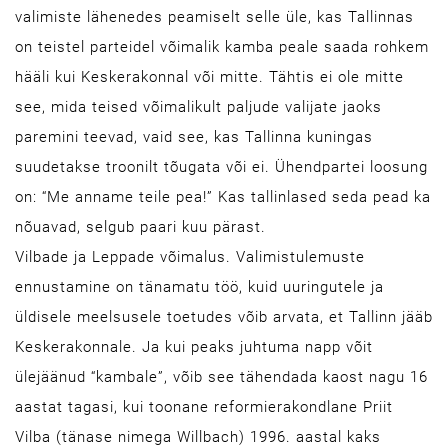
valimiste lähenedes peamiselt selle üle, kas Tallinnas
on teistel parteidel võimalik kamba peale saada rohkem
hääli kui Keskerakonnal või mitte. Tähtis ei ole mitte
see, mida teised võimalikult paljude valijate jaoks
paremini teevad, vaid see, kas Tallinna kuningas
suudetakse troonilt tõugata või ei. Ühendpartei loosung
on: “Me anname teile pea!” Kas tallinlased seda pead ka
nõuavad, selgub paari kuu pärast.
Vilbade ja Leppade võimalus. Valimistulemuste
ennustamine on tänamatu töö, kuid uuringutele ja
üldisele meelsusele toetudes võib arvata, et Tallinn jääb
Keskerakonnale. Ja kui peaks juhtuma napp võit
ülejäänud “kambale”, võib see tähendada kaost nagu 16
aastat tagasi, kui toonane reformierakondlane Priit
Vilba (tänase nimega Willbach) 1996. aastal kaks