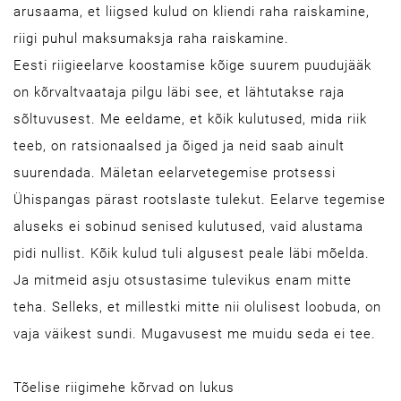
arusaama, et liigsed kulud on kliendi raha raiskamine,
riigi puhul maksumaksja raha raiskamine.
Eesti riigieelarve koostamise kõige suurem puudujääk
on kõrvaltvaataja pilgu läbi see, et lähtutakse raja
sõltuvusest. Me eeldame, et kõik kulutused, mida riik
teeb, on ratsionaalsed ja õiged ja neid saab ainult
suurendada. Mäletan eelarvetegemise protsessi
Ühispangas pärast rootslaste tulekut. Eelarve tegemise
aluseks ei sobinud senised kulutused, vaid alustama
pidi nullist. Kõik kulud tuli algusest peale läbi mõelda.
Ja mitmeid asju otsustasime tulevikus enam mitte
teha. Selleks, et millestki mitte nii olulisest loobuda, on
vaja väikest sundi. Mugavusest me muidu seda ei tee.
Tõelise riigimehe kõrvad on lukus