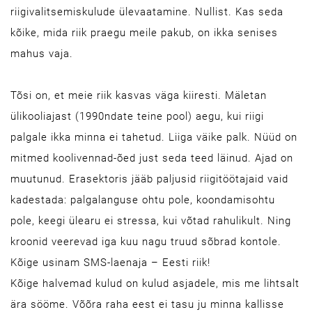
riigivalitsemiskulude ülevaatamine. Nullist. Kas seda
kõike, mida riik praegu meile pakub, on ikka senises
mahus vaja.
Tõsi on, et meie riik kasvas väga kiiresti. Mäletan
ülikooliajast (1990ndate teine pool) aegu, kui riigi
palgale ikka minna ei tahetud. Liiga väike palk. Nüüd on
mitmed koolivennad-õed just seda teed läinud. Ajad on
muutunud. Erasektoris jääb paljusid riigitöötajaid vaid
kadestada: palgalanguse ohtu pole, koondamisohtu
pole, keegi ülearu ei stressa, kui võtad rahulikult. Ning
kroonid veerevad iga kuu nagu truud sõbrad kontole.
Kõige usinam SMS-laenaja – Eesti riik!
Kõige halvemad kulud on kulud asjadele, mis me lihtsalt
ära sööme. Võõra raha eest ei tasu ju minna kallisse