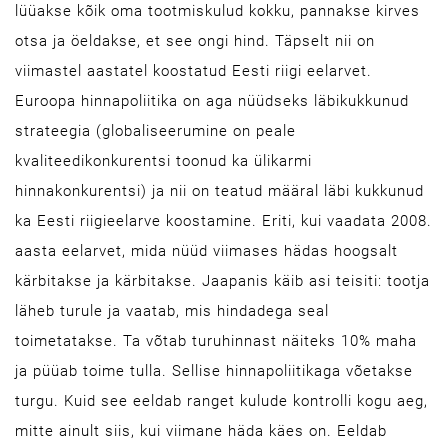
lüüakse kõik oma tootmiskulud kokku, pannakse kirves
otsa ja öeldakse, et see ongi hind. Täpselt nii on
viimastel aastatel koostatud Eesti riigi eelarvet.
Euroopa hinnapoliitika on aga nüüdseks läbikukkunud
strateegia (globaliseerumine on peale
kvaliteedikonkurentsi toonud ka ülikarmi
hinnakonkurentsi) ja nii on teatud määral läbi kukkunud
ka Eesti riigieelarve koostamine. Eriti, kui vaadata 2008.
aasta eelarvet, mida nüüd viimases hädas hoogsalt
kärbitakse ja kärbitakse. Jaapanis käib asi teisiti: tootja
läheb turule ja vaatab, mis hindadega seal
toimetatakse. Ta võtab turuhinnast näiteks 10% maha
ja püüab toime tulla. Sellise hinnapoliitikaga võetakse
turgu. Kuid see eeldab ranget kulude kontrolli kogu aeg,
mitte ainult siis, kui viimane häda käes on. Eeldab