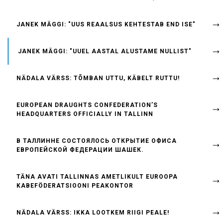
JANEK MÄGGI: "UUS REAALSUS KEHTESTAB END ISE"
JANEK MÄGGI: "UUEL AASTAL ALUSTAME NULLIST"
NÄDALA VÄRSS: TÕMBAN UTTU, KÄBELT RUTTU!
EUROPEAN DRAUGHTS CONFEDERATION’S
HEADQUARTERS OFFICIALLY IN TALLINN
B ТАЛЛИННЕ СОСТОЯЛОСЬ ОТКРЫТИЕ ОФИСА
ЕВРОПЕЙСКОЙ ФЕДЕРАЦИИ ШАШЕК.
TÄNA AVATI TALLINNAS AMETLIKULT EUROOPA
KABEFÖDERATSIOONI PEAKONTOR
NÄDALA VÄRSS: IKKA LOOTKEM RIIGI PEALE!