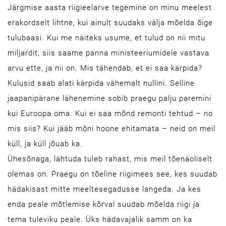
Järgmise aasta riigieelarve tegemine on minu meelest
erakordselt lihtne, kui ainult suudaks välja mõelda õige
tulubaasi. Kui me näiteks usume, et tulud on nii mitu
miljardit, siis saame panna ministeeriumidele vastava
arvu ette, ja nii on. Mis tähendab, et ei saa kärpida?
Kulusid saab alati kärpida vähemalt nullini. Selline
jaapanipärane lähenemine sobib praegu palju paremini
kui Euroopa oma. Kui ei saa mõnd remonti tehtud – no
mis siis? Kui jääb mõni hoone ehitamata – neid on meil
küll, ja küll jõuab ka.
Ühesõnaga, lähtuda tuleb rahast, mis meil tõenäoliselt
olemas on. Praegu on tõeline riigimees see, kes suudab
hädakisast mitte meeltesegadusse langeda. Ja kes
enda peale mõtlemise kõrval suudab mõelda riigi ja
tema tuleviku peale. Üks hädavajalik samm on ka