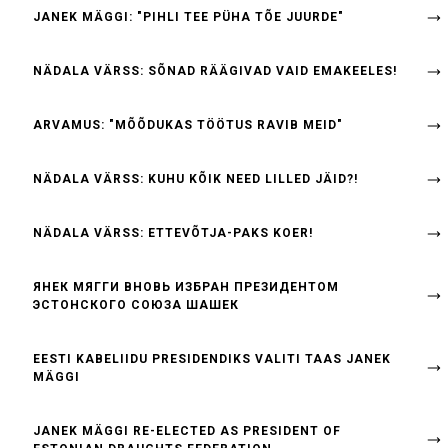
JANEK MÄGGI: "PIHLI TEE PÜHA TÕE JUURDE"
NÄDALA VÄRSS: SÕNAD RÄÄGIVAD VAID EMAKEELES!
ARVAMUS: "MÕÕDUKAS TÖÖTUS RAVIB MEID"
NÄDALA VÄRSS: KUHU KÕIK NEED LILLED JÄID?!
NÄDALA VÄRSS: ETTEVÕTJA-PAKS KOER!
ЯНЕК МЯГГИ ВНОВЬ ИЗБРАН ПРЕЗИДЕНТОМ
ЭСТОНСКОГО СОЮЗА ШАШЕК
EESTI KABELIIDU PRESIDENDIKS VALITI TAAS JANEK
MÄGGI
JANEK MÄGGI RE-ELECTED AS PRESIDENT OF