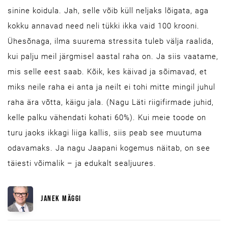
sinine koidula. Jah, selle võib küll neljaks lõigata, aga
kokku annavad need neli tükki ikka vaid 100 krooni.
Ühesõnaga, ilma suurema stressita tuleb välja raalida,
kui palju meil järgmisel aastal raha on. Ja siis vaatame,
mis selle eest saab. Kõik, kes käivad ja sõimavad, et
miks neile raha ei anta ja neilt ei tohi mitte mingil juhul
raha ära võtta, käigu jala. (Nagu Läti riigifirmade juhid,
kelle palku vähendati kohati 60%). Kui meie toode on
turu jaoks ikkagi liiga kallis, siis peab see muutuma
odavamaks. Ja nagu Jaapani kogemus näitab, on see
täiesti võimalik – ja edukalt sealjuures.
JANEK MÄGGI