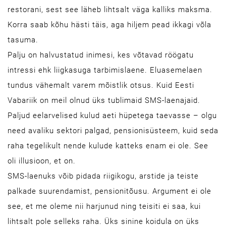
restorani, sest see läheb lihtsalt väga kalliks maksma.
Korra saab kõhu hästi täis, aga hiljem pead ikkagi võla
tasuma.
Palju on halvustatud inimesi, kes võtavad röögatu
intressi ehk liigkasuga tarbimislaene. Eluasemelaen
tundus vähemalt varem mõistlik otsus. Kuid Eesti
Vabariik on meil olnud üks tublimaid SMS-laenajaid.
Paljud eelarvelised kulud aeti hüpetega taevasse – olgu
need avaliku sektori palgad, pensionisüsteem, kuid seda
raha tegelikult nende kulude katteks enam ei ole. See
oli illusioon, et on.
SMS-laenuks võib pidada riigikogu, arstide ja teiste
palkade suurendamist, pensionitõusu. Argument ei ole
see, et me oleme nii harjunud ning teisiti ei saa, kui
lihtsalt pole selleks raha. Üks sinine koidula on üks