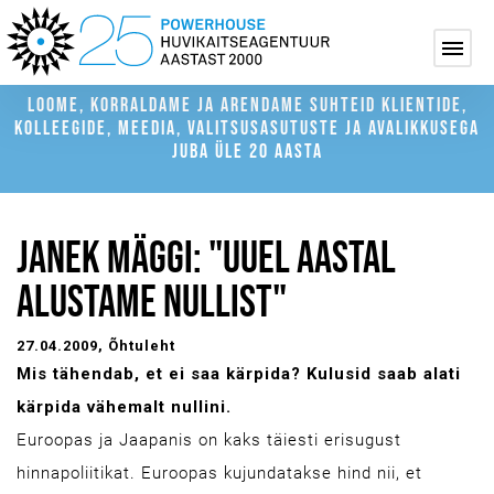
LOOME, KORRALDAME JA ARENDAME SUHTEID KLIENTIDE,
KOLLEEGIDE, MEEDIA, VALITSUSASUTUSTE JA AVALIKKUSEGA
JUBA ÜLE 20 AASTA
JANEK MÄGGI: "UUEL AASTAL
ALUSTAME NULLIST"
27.04.2009
, Õhtuleht
Mis tähendab, et ei saa kärpida? Kulusid saab alati
kärpida vähemalt nullini.
Euroopas ja Jaapanis on kaks täiesti erisugust
hinnapoliitikat. Euroopas kujundatakse hind nii, et