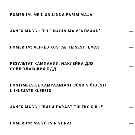
POMERIIM: MEIL ON LINNA PARIM MAJA!
JANEK MÄGGI: "EILE NÄGIN MA VENEMAAD"
POMERIIM: ALFRED KOSTAB TEISEST ILMAST
РЕЗУЛЬТАТ КАМПАНИИ: НАКЛЕЙКА ДЛЯ
СОБЛЮДАЮЩИХ ПДД
POSTIMEES.EE KAMPAANIAST SÜNDIS ÕIGESTI
LIIKLEJATE KLEEBIS
JANEK MÄGGI: "RAHA PÄRAST TULEKS KÜLL!"
POMERIIM: MA VÕTSIN VIINA!