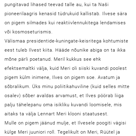
pungitavad lihased teevad talle au, kui ta Naši
pioneerilaagris kenasid tüdrukuid kallistab. Ilvese sära
on pigem silmades kui reaktiivlennukitega lendamises
või kosmoseturismis.
Välismaa presidentide-kuningate-keisritega kohtumiste
eest tuleb Ilvest kiita. Hääde nõunike abiga on ta ikka
mõne pärli poetanud. Meril kukkus see ehk
efektsemaltki välja, kuid Meri oli siiski kuvandi poolest
pigem külm inimene, Ilves on pigem soe. Avatum ja
sõbralikum. Üks minu poliitikahuviline (kuid selles mitte
osalev) sõber avaldas arvamust, et Ilves pöörab liiga
palju tähelepanu oma isikliku kuvandi loomisele, mis
aitaks ta välja Lennart Meri klooni staatusest.
Mulle on pigem jäänud mulje, et Ilvesele poogiti vägisi
külge Meri juuniori roll. Tegelikult on Meri, Rüütel ja