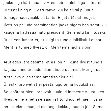
jaoks liiga kättesaadav – esineb-osaleb liiga lihtsatel
üritustel ning nii Eesti rahval kui ka eliidil puudub
temaga hädavajalik distants. Ei jäta tõsist muljet.
Ilves on paljude prominentide jaoks pigem hea semu kui
kauge ja kättesaamatu president. Selle jutu kinnituseks
ütles vestlusparter, et kuigi ta tundis isiklikult Lennart
Merit ja tunneb Ilvest, oli Meri tema jaoks vipim.
Arutledes järeldasime, et asi on nii, kuna Ilvest tundis
ta juba enne presidendiametisse saamist, Meriga sai
tuttavaks alles tema ametisoleku ajal.
Ühestki prohvetist ei peeta lugu tema kodukohas.
Sellepärast olen korduvalt kuulnud inimeste suust, kes
Ilvest enne ametisse saamist tundnud, et näe – vana
on uhkeks läinud, ei ole aega kokkugi saada jne. Sama