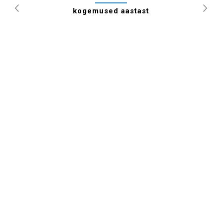
kogemused aastast
Previous
Nex