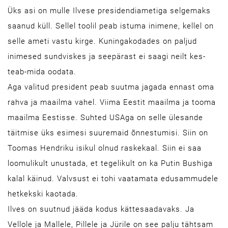
Üks asi on mulle Ilvese presidendiametiga selgemaks
saanud küll. Sellel toolil peab istuma inimene, kellel on
selle ameti vastu kirge. Kuningakodades on paljud
inimesed sundviskes ja seepärast ei saagi neilt kes-
teab-mida oodata.
Aga valitud president peab suutma jagada ennast oma
rahva ja maailma vahel. Viima Eestit maailma ja tooma
maailma Eestisse. Suhted USAga on selle ülesande
täitmise üks esimesi suuremaid õnnestumisi. Siin on
Toomas Hendriku isikul olnud raskekaal. Siin ei saa
loomulikult unustada, et tegelikult on ka Putin Bushiga
kalal käinud. Valvsust ei tohi vaatamata edusammudele
hetkekski kaotada.
Ilves on suutnud jääda kodus kättesaadavaks. Ja
Vellole ja Mallele, Pillele ja Jürile on see palju tähtsam