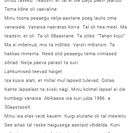
olnud rasked. Teadsin, et tal ei ole palju päevi jäänud.
Tema kõne oli vaevaline.
Minu toona peaaegu nelja-aastane poeg laulis oma
vanaisale. Vanaisa naeratas korra. Tal oli hea meel. Ma
teadsin, et oli. Ta oli 58aastane. Ta ütles: “Tahan koju!”
Ma ei mõelnud, mis ta mõtleb. Varsti mõistsin. Ta
hakkas minema. Need olid peaaegu tema viimased
sõnad. Nelja päeva pärast ta suri.
Lahkumised teevad haiget
Isa küsis alati, et millal mul lapsed tulevad. Ootas.
Kahte lapselast ta siiski nägi. Minu kolmel lapsel ei ole
kumbagi vanaisa. Abikaasa isa suri juba 1986. a
50aastaselt.
Minu isa elas veidi kauem. Kuigi elutahe oli tal meeletu.
See aitas tal raske haigusega aastaid võidelda. Kuni