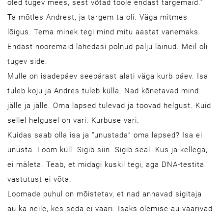
oled tugev mees, sest võtad tööle endast targemaid.”
Ta mõtles Andrest, ja targem ta oli. Väga mitmes
lõigus. Tema minek tegi mind mitu aastat vanemaks.
Endast nooremaid lähedasi polnud palju läinud. Meil oli
tugev side.
Mulle on isadepäev seepärast alati väga kurb päev. Isa
tuleb koju ja Andres tuleb külla. Nad kõnetavad mind
jälle ja jälle. Oma lapsed tulevad ja toovad helgust. Kuid
sellel helgusel on vari. Kurbuse vari.
Kuidas saab olla isa ja “unustada” oma lapsed? Isa ei
unusta. Loom küll. Sigib siin. Sigib seal. Kus ja kellega,
ei mäleta. Teab, et midagi kuskil tegi, aga DNA-testita
vastutust ei võta.
Loomade puhul on mõistetav, et nad annavad sigitaja
au ka neile, kes seda ei vääri. Isaks olemise au väärivad