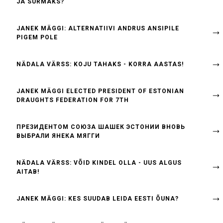
JA SURMAKS?
JANEK MÄGGI: ALTERNATIIVI ANDRUS ANSIPILE
PIGEM POLE
NÄDALA VÄRSS: KOJU TAHAKS - KORRA AASTAS!
JANEK MÄGGI ELECTED PRESIDENT OF ESTONIAN
DRAUGHTS FEDERATION FOR 7TH
ПРЕЗИДЕНТОМ СОЮЗА ШАШЕК ЭСТОНИИ ВНОВЬ
ВЫБРАЛИ ЯНЕКА МЯГГИ
NÄDALA VÄRSS: VÕID KINDEL OLLA - UUS ALGUS
AITAB!
JANEK MÄGGI: KES SUUDAB LEIDA EESTI ÕUNA?