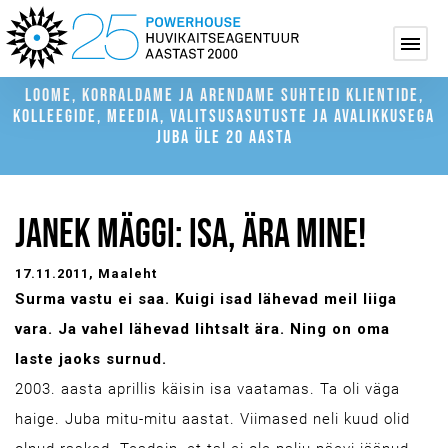
LOOME, KORRALDAME JA ARENDAME SUHTEID KLIENTIDE,
KOLLEEGIDE, MEEDIA, VALITSUSASUTUSTE JA AVALIKKUSEGA
JUBA ÜLE 20 AASTA
JANEK MÄGGI: ISA, ÄRA MINE!
17.11.2011
, Maaleht
Surma vastu ei saa. Kuigi isad lähevad meil liiga
vara. Ja vahel lähevad lihtsalt ära. Ning on oma
laste jaoks surnud.
2003. aasta aprillis käisin isa vaatamas. Ta oli väga
haige. Juba mitu-mitu aastat. Viimased neli kuud olid