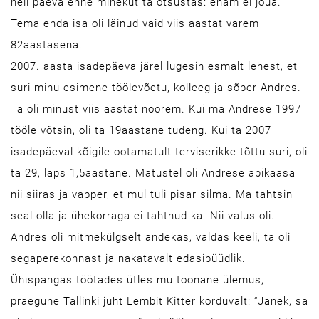
neli päeva enne minekut ta otsustas: enam ei jõua.
Tema enda isa oli läinud vaid viis aastat varem –
82aastasena.
2007. aasta isadepäeva järel lugesin esmalt lehest, et
suri minu esimene töölevõetu, kolleeg ja sõber Andres.
Ta oli minust viis aastat noorem. Kui ma Andrese 1997
tööle võtsin, oli ta 19aastane tudeng. Kui ta 2007
isadepäeval kõigile ootamatult terviserikke tõttu suri, oli
ta 29, laps 1,5aastane. Matustel oli Andrese abikaasa
nii siiras ja vapper, et mul tuli pisar silma. Ma tahtsin
seal olla ja ühekorraga ei tahtnud ka. Nii valus oli.
Andres oli mitmekülgselt andekas, valdas keeli, ta oli
segaperekonnast ja nakatavalt edasipüüdlik.
Ühispangas töötades ütles mu toonane ülemus,
praegune Tallinki juht Lembit Kitter korduvalt: “Janek, sa