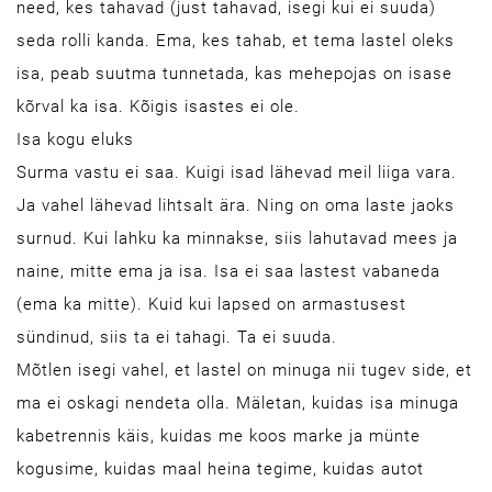
need, kes tahavad (just tahavad, isegi kui ei suuda)
seda rolli kanda. Ema, kes tahab, et tema lastel oleks
isa, peab suutma tunnetada, kas mehepojas on isase
kõrval ka isa. Kõigis isastes ei ole.
Isa kogu eluks
Surma vastu ei saa. Kuigi isad lähevad meil liiga vara.
Ja vahel lähevad lihtsalt ära. Ning on oma laste jaoks
surnud. Kui lahku ka minnakse, siis lahutavad mees ja
naine, mitte ema ja isa. Isa ei saa lastest vabaneda
(ema ka mitte). Kuid kui lapsed on armastusest
sündinud, siis ta ei tahagi. Ta ei suuda.
Mõtlen isegi vahel, et lastel on minuga nii tugev side, et
ma ei oskagi nendeta olla. Mäletan, kuidas isa minuga
kabetrennis käis, kuidas me koos marke ja münte
kogusime, kuidas maal heina tegime, kuidas autot