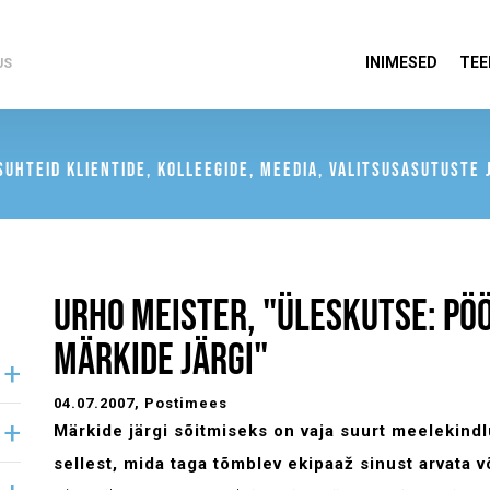
INIMESED
TEE
US
UHTEID KLIENTIDE, KOLLEEGIDE, MEEDIA, VALITSUSASUTUSTE J
URHO MEISTER, "ÜLESKUTSE: PÖ
MÄRKIDE JÄRGI"
04.07.2007
, Postimees
Märkide järgi sõitmiseks on vaja suurt meelekindlu
sellest, mida taga tõmblev ekipaaž sinust arvata v