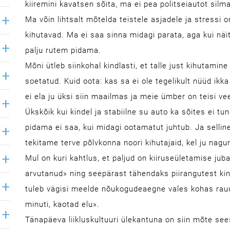
kiiremini kavatsen sõita, ma ei pea politseiautot sil
Ma võin lihtsalt mõtelda teistele asjadele ja stressi o
kihutavad. Ma ei saa sinna midagi parata, aga kui nä
palju rutem pidama.
Mõni ütleb siinkohal kindlasti, et talle just kihutamin
soetatud. Kuid oota: kas sa ei ole tegelikult nüüd ik
ei ela ju üksi siin maailmas ja meie ümber on teisi vee
Ükskõik kui kindel ja stabiilne su auto ka sõites ei tu
pidama ei saa, kui midagi ootamatut juhtub. Ja selline 
tekitame terve põlvkonna noori kihutajaid, kel ju naguni
Mul on kuri kahtlus, et paljud on kiiruseületamise jub
arvutanud» ning seepärast tähendaks piirangutest kinn
tuleb vägisi meelde nõukogudeaegne vales kohas rau
minuti, kaotad elu».
Tänapäeva liikluskultuuri ülekantuna on siin mõte see