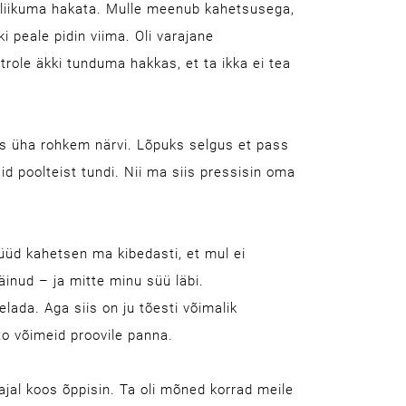
 liikuma hakata. Mulle meenub kahetsusega,
i peale pidin viima. Oli varajane
ole äkki tunduma hakkas, et ta ikka ei tea
läks üha rohkem närvi. Lõpuks selgus et pass
id poolteist tundi. Nii ma siis pressisin oma
…
nüüd kahetsen ma kibedasti, et mul ei
äinud – ja mitte minu süü läbi.
elada. Aga siis on ju tõesti võimalik
to võimeid proovile panna.
ajal koos õppisin. Ta oli mõned korrad meile