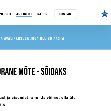
NUSED
ARTIKLID
GALERII
KONTAKT
A AVALIKKUSEGA JUBA ÜLE 20 AASTA
ÖRANE MÕTE - SÕIDAKS
st ja sisemist rahu. Ja võimet olla üle
õib.