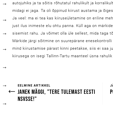
autojuhiks ja ta sõitis rõhutatul rahulikult ja korraliku
midagi ei jaga. Ta oli õppinud kiirust austama ja õig
Ja veel: ma ei tea kas kiiruseületamine on eriline me
just ilus inimeste elu ohtu panna. Küll aga on märkide
sisemist rahu. Ja võimet olla üle sellest, mida taga 
Märkide järgi sõitmine on suurepärane enesekontrolli
mind kiirustamise pärast kinni peetakse, siis ei saa ju
kiirusega on isegi Tallinn-Tartu maanteel üsna rahulik
EELMINE ARTIKKEL
J
JANEK MÄGGI, "TERE TULEMAST EESTI
P
NSVSSE!"