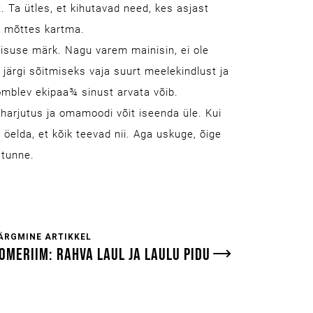
lt. Ta ütles, et kihutavad need, kes asjast
es mõttes kartma.
hisuse märk. Nagu varem mainisin, ei ole
 järgi sõitmiseks vaja suurt meelekindlust ja
tõmblev ekipaa¾ sinust arvata võib.
 harjutus ja omamoodi võit iseenda üle. Kui
 öelda, et kõik teevad nii. Aga uskuge, õige
 tunne.
ÄRGMINE ARTIKKEL
OMERIIM: RAHVA LAUL JA LAULU PIDU