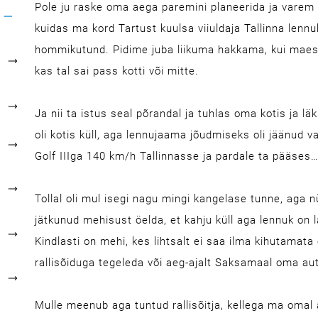
Pole ju raske oma aega paremini planeerida ja varem
kuidas ma kord Tartust kuulsa viiuldaja Tallinna lennuk
hommikutund. Pidime juba liikuma hakkama, kui maestr
kas tal sai pass kotti või mitte.
Ja nii ta istus seal põrandal ja tuhlas oma kotis ja 
oli kotis küll, aga lennujaama jõudmiseks oli jäänud va
Golf IIIga 140 km/h Tallinnasse ja pardale ta pääses
Tollal oli mul isegi nagu mingi kangelase tunne, aga 
jätkunud mehisust öelda, et kahju küll aga lennuk on l
Kindlasti on mehi, kes lihtsalt ei saa ilma kihutamata 
rallisõiduga tegeleda või aeg-ajalt Saksamaal oma au
Mulle meenub aga tuntud rallisõitja, kellega ma omal 