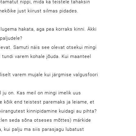
tamatut nippi, mida ka teistele tahaksin
nekõike just kiirust silmas pidades.
 lugema hakata, aga pea korraks kinni. Äkki
 paljudele?
olevat. Samuti näis see olevat otsekui mingi
l tundi varem kohale jõuda. Kui maanteel
liselt varem mujale kui järgmise valgusfoori
l ju on. Kas meil on mingi imelik uus
e kõik end teistest paremaks ja leiame, et
piirangutest kinnipidamine kuidagi au pihta?
õtlen seda sõna otseses mõttes) märkide
 kui palju ma siis parasjagu lubatust