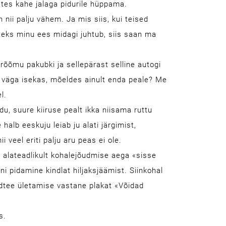
mates kahe jalaga pidurile hüppama.
n nii palju vähem. Ja mis siis, kui teised
iteks minu ees midagi juhtub, siis saan ma
e rõõmu pakubki ja sellepärast selline autogi
ka väga isekas, mõeldes ainult enda peale? Me
l.
ndu, suure kiiruse pealt ikka niisama ruttu
halb eeskuju leiab ju alati järgimist,
i veel eriti palju aru peas ei ole.
a alateadlikult kohalejõudmise aega «sisse
i pidamine kindlat hiljaksjäämist. Siinkohal
dtee ületamise vastane plakat «Võidad
s.