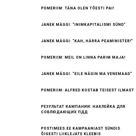
POMERIIM: TÄNA OLEN TÕESTI PAI!
JANEK MÄGGI: "INIMKAPITALISMI SÜND"
JANEK MÄGGI: "KAH, HÄRRA PEAMINISTER!"
POMERIIM: MEIL ON LINNA PARIM MAJA!
JANEK MÄGGI: "EILE NÄGIN MA VENEMAAD"
POMERIIM: ALFRED KOSTAB TEISEST ILMAST
РЕЗУЛЬТАТ КАМПАНИИ: НАКЛЕЙКА ДЛЯ
СОБЛЮДАЮЩИХ ПДД
POSTIMEES.EE KAMPAANIAST SÜNDIS
ÕIGESTI LIIKLEJATE KLEEBIS