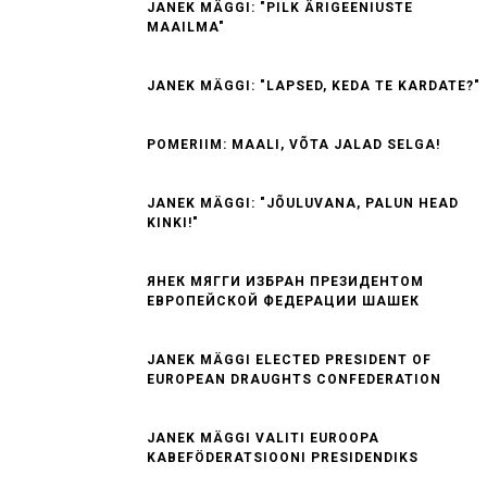
JANEK MÄGGI: "PILK ÄRIGEENIUSTE
MAAILMA"
JANEK MÄGGI: "LAPSED, KEDA TE KARDATE?"
POMERIIM: MAALI, VÕTA JALAD SELGA!
JANEK MÄGGI: "JÕULUVANA, PALUN HEAD
KINKI!"
ЯНЕК МЯГГИ ИЗБРАН ПРЕЗИДЕНТОМ
ЕВРОПЕЙСКОЙ ФЕДЕРАЦИИ ШАШЕК
JANEK MÄGGI ELECTED PRESIDENT OF
EUROPEAN DRAUGHTS CONFEDERATION
JANEK MÄGGI VALITI EUROOPA
KABEFÖDERATSIOONI PRESIDENDIKS