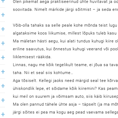
Olen pikemat aega praktiseerinud ühte huvitavat ja oo
soovitada. Nimelt märkide järgi sõitmist – ja seda en
Võib-olla tahaks sa selle peale kohe mõnda teist lugu
algataksime koos liikumise, millest lõpuks tuleb kasu
Ma mäletan hästi aegu, kui alati tundus kuhugi kiire 
eriline saavutus, kui õnnestus kuhugi veerand või poo
liiklemisest rääkida.
Linnas, nagu me kõik tegelikult teame, ei jõua sa tava
taha. Nii et seal siis kohtume…
Aga tõsiselt. Kellegi jaoks need märgid seal tee kõrva
ühiskondlik lepe, et sõidame kõik kiiremini? Kas peam
kui meil on suurem ja võimsam auto, siis käib kiiruse
Ma olen pannud tähele ühte asja – täpselt (ja ma m
järgi sõites ei pea ma kogu aeg pead vaevama sellega,