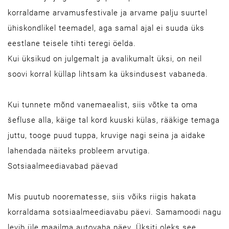
korraldame arvamusfestivale ja arvame palju suurtel
ühiskondlikel teemadel, aga samal ajal ei suuda üks
eestlane teisele tihti teregi öelda.
Kui üksikud on julgemalt ja avalikumalt üksi, on neil
soovi korral küllap lihtsam ka üksindusest vabaneda.
Kui tunnete mõnd vanemaealist, siis võtke ta oma
šefluse alla, käige tal kord kuuski külas, rääkige temaga
juttu, tooge puud tuppa, kruvige nagi seina ja aidake
lahendada näiteks probleem arvutiga.
Sotsiaalmeediavabad päevad
Mis puutub noorematesse, siis võiks riigis hakata
korraldama sotsiaalmeediavabu päevi. Samamoodi nagu
levib üle maailma autovaba päev. Üksiti oleks see