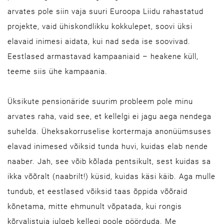
arvates pole siin vaja suuri Euroopa Liidu rahastatud
projekte, vaid ühiskondlikku kokkulepet, soovi üksi
elavaid inimesi aidata, kui nad seda ise soovivad.
Eestlased armastavad kampaaniaid – heakene küll,
teeme siis ühe kampaania.
Üksikute pensionäride suurim probleem pole minu
arvates raha, vaid see, et kellelgi ei jagu aega nendega
suhelda. Üheksakorruselise kortermaja anonüümsuses
elavad inimesed võiksid tunda huvi, kuidas elab nende
naaber. Jah, see võib kõlada pentsikult, sest kuidas sa
ikka võõralt (naabrilt!) küsid, kuidas käsi käib. Aga mulle
tundub, et eestlased võiksid taas õppida võõraid
kõnetama, mitte ehmunult võpatada, kui rongis
kõrvalistuja julgeb kellegi poole pöörduda. Me