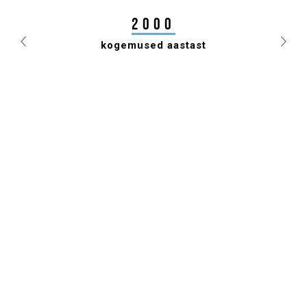
TAHTSIME?"
2000
kogemused aastast
Previous
Nex