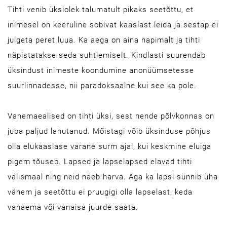
Tihti venib üksiolek talumatult pikaks seetõttu, et
inimesel on keeruline sobivat kaaslast leida ja sestap ei
julgeta peret luua. Ka aega on aina napimalt ja tihti
näpistatakse seda suhtlemiselt. Kindlasti suurendab
üksindust inimeste koondumine anonüümsetesse
suurlinnadesse, nii paradoksaalne kui see ka pole.
Vanemaealised on tihti üksi, sest nende põlvkonnas on
juba paljud lahutanud. Mõistagi võib üksinduse põhjus
olla elukaaslase varane surm ajal, kui keskmine eluiga
pigem tõuseb. Lapsed ja lapselapsed elavad tihti
välismaal ning neid näeb harva. Aga ka lapsi sünnib üha
vähem ja seetõttu ei pruugigi olla lapselast, keda
vanaema või vanaisa juurde saata.