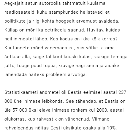
Aeg-ajalt satun autoroolis tahtmatult kuulama
raadiosaateid, kuhu stampkunded helistavad, et
poliitikute ja riigi kohta hoogsalt arvamust avaldada.
Küllap on mõni ka eetrikeelu saanud. Huvitav, kuidas
neil inimestel läheb. Kas kodus on ikka kõik korras?
Kui tunnete mõnd vanemaealist, siis võtke ta oma
šefluse alla, käige tal kord kuuski külas, rääkige temaga
juttu, tooge puud tuppa, kruvige nagi seina ja aidake
lahendada näiteks probleem arvutiga.
Statistikaameti andmetel oli Eestis eelmisel aastal 237
000 ühe inimese leibkonda. See tähendab, et Eestis on
üle 57 000 üksi elava inimese rohkem kui 2000. aastal –
olukorras, kus rahvastik on vähenenud. Viimane
rahvaloendus näitas Eesti üksikute osaks alla 19%,