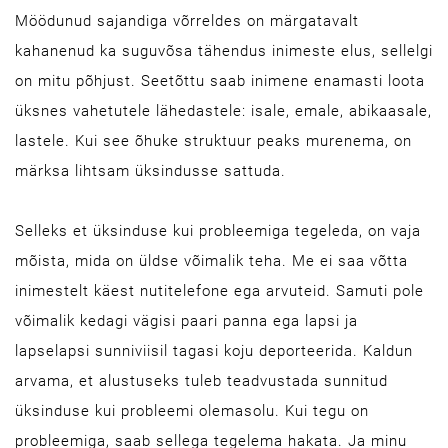
Möödunud sajandiga võrreldes on märgatavalt
kahanenud ka suguvõsa tähendus inimeste elus, sellelgi
on mitu põhjust. Seetõttu saab inimene enamasti loota
üksnes vahetutele lähedastele: isale, emale, abikaasale,
lastele. Kui see õhuke struktuur peaks murenema, on
märksa lihtsam üksindusse sattuda.
Selleks et üksinduse kui probleemiga tegeleda, on vaja
mõista, mida on üldse võimalik teha. Me ei saa võtta
inimestelt käest nutitelefone ega arvuteid. Samuti pole
võimalik kedagi vägisi paari panna ega lapsi ja
lapselapsi sunniviisil tagasi koju deporteerida. Kaldun
arvama, et alustuseks tuleb teadvustada sunnitud
üksinduse kui probleemi olemasolu. Kui tegu on
probleemiga, saab sellega tegelema hakata. Ja minu