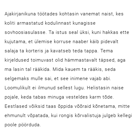
Ajakirjanikuna töötades kohtasin vanemat naist, kes
koliti armastatud kodulinnast kunagisse
sovhoosiasulasse. Ta istus seal üksi, kuni hakkas ette
kujutama, et ülemise korruse naaber käib pidevalt
salaja ta korteris ja kavatseb teda tappa. Tema
kirjeldused toimuvast olid hämmastavalt täpsed, aga
ma lasin tal rääkida. Mida kauem ta rääkis, seda
selgemaks mulle sai, et see inimene vajab abi.
Loomulikult ei ilmunud sellest lugu. Helistasin naise
pojale, keda tabas minuga vesteldes karm tõde.
Eestlased võiksid taas õppida võõraid kõnetama, mitte
ehmunult võpatada, kui rongis kõrvalistuja julgeb kellegi
poole pöörduda.