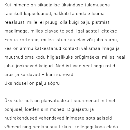
Kui inimene on pikaajalise üksinduse tulemusena
täielikult kapseldunud, hakkab ta endale looma
reaalsust, millel ei pruugi olla kuigi palju pistmist
maailmaga, milles elavad teised. Igal aastal leitakse
Eestis kortereid, milles istub kas elav või juba surnu,
kes on ammu katkestanud kontakti välismaailmaga ja
muutnud oma kodu hiiglaslikuks prügimäeks, milles heal
juhul jooksevad käigud. Nad istuvad seal nagu rotid
urus ja kardavad – kuni surevad.
Üksindusel on palju sõpru
Üksikute hulk on plahvatuslikult suurenenud mitmel
põhjusel, loetlen siin mõned. Digiajastu ja
nutirakendused vähendavad inimeste sotsiaalseid
võimeid ning seeläbi suutlikkust kellegagi koos elada.