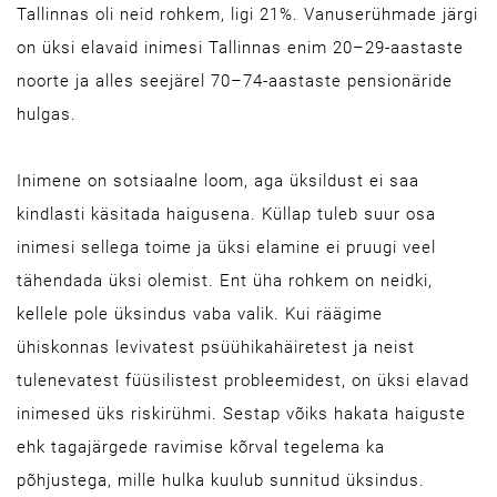
Tallinnas oli neid rohkem, ligi 21%. Vanuserühmade järgi
on üksi elavaid inimesi Tallinnas enim 20–29-aastaste
noorte ja alles seejärel 70–74-aastaste pensionäride
hulgas.
Inimene on sotsiaalne loom, aga üksildust ei saa
kindlasti käsitada haigusena. Küllap tuleb suur osa
inimesi sellega toime ja üksi elamine ei pruugi veel
tähendada üksi olemist. Ent üha rohkem on neidki,
kellele pole üksindus vaba valik. Kui räägime
ühiskonnas levivatest psüühikahäiretest ja neist
tulenevatest füüsilistest probleemidest, on üksi elavad
inimesed üks riskirühmi. Sestap võiks hakata haiguste
ehk tagajärgede ravimise kõrval tegelema ka
põhjustega, mille hulka kuulub sunnitud üksindus.