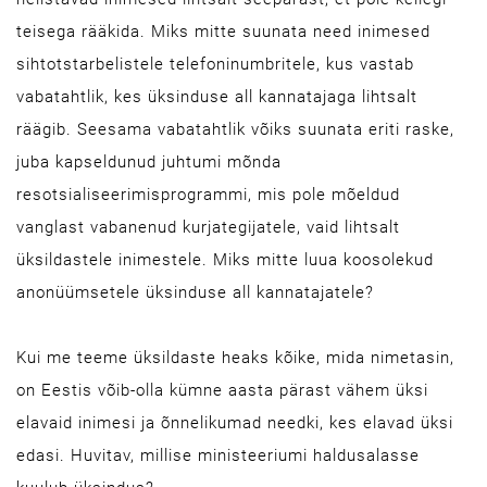
teisega rääkida. Miks mitte suunata need inimesed
sihtotstarbelistele telefoninumbritele, kus vastab
vabatahtlik, kes üksinduse all kannatajaga lihtsalt
räägib. Seesama vabatahtlik võiks suunata eriti raske,
juba kapseldunud juhtumi mõnda
resotsialiseerimisprogrammi, mis pole mõeldud
vanglast vabanenud kurjategijatele, vaid lihtsalt
üksildastele inimestele. Miks mitte luua koosolekud
anonüümsetele üksinduse all kannatajatele?
Kui me teeme üksildaste heaks kõike, mida nimetasin,
on Eestis võib-olla kümne aasta pärast vähem üksi
elavaid inimesi ja õnnelikumad needki, kes elavad üksi
edasi. Huvitav, millise ministeeriumi haldusalasse