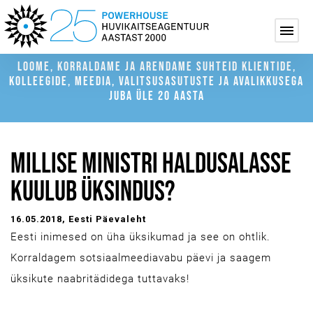
LOOME, KORRALDAME JA ARENDAME SUHTEID KLIENTIDE,
KOLLEEGIDE, MEEDIA, VALITSUSASUTUSTE JA AVALIKKUSEGA
JUBA ÜLE 20 AASTA
MILLISE MINISTRI HALDUSALASSE
KUULUB ÜKSINDUS?
16.05.2018
, Eesti Päevaleht
Eesti inimesed on üha üksikumad ja see on ohtlik.
Korraldagem sotsiaalmeediavabu päevi ja saagem
üksikute naabritädidega tuttavaks!