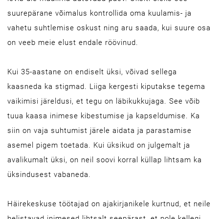
suurepärane võimalus kontrollida oma kuulamis- ja
vahetu suhtlemise oskust ning aru saada, kui suure osa
on veeb meie elust endale röövinud.
Kui 35-aastane on endiselt üksi, võivad sellega
kaasneda ka stigmad. Liiga kergesti kiputakse tegema
vaikimisi järeldusi, et tegu on läbikukkujaga. See võib
tuua kaasa inimese kibestumise ja kapseldumise. Ka
siin on vaja suhtumist järele aidata ja parastamise
asemel pigem toetada. Kui üksikud on julgemalt ja
avalikumalt üksi, on neil soovi korral küllap lihtsam ka
üksindusest vabaneda.
Häirekeskuse töötajad on ajakirjanikele kurtnud, et neile
helistavad inimesed lihtsalt seepärast, et pole kellegi