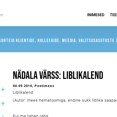
INIMESED
TEE
US
UHTEID KLIENTIDE, KOLLEEGIDE, MEEDIA, VALITSUSASUTUSTE J
NÄDALA VÄRSS: LIBLIKALEND
04.09.2010
, Postimees
Liblikalend
(Autor: mees hematoomiga, endine sukk liblika saapa
Kui ma tahan raha