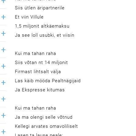
Siis ütlen äripartnerile
Et viin Villule
1,5 miljonit altkäemaksu
Ja see loll usubki, et viisin
Kui ma tahan raha
Siis võtan nt 14 miljonit
Firmast lihtsalt välja
Las käib mööda Pealtnägijaid
Ja Ekspresse kitumas
Kui ma tahan raha
Ja ma olengi selle võtnud
Kellegi arvates omavoliliselt
Lasen ta lause peale: