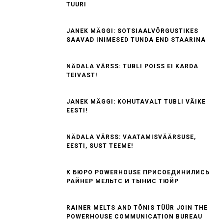
TUURI
JANEK MÄGGI: SOTSIAALVÕRGUSTIKES
SAAVAD INIMESED TUNDA END STAARINA
NÄDALA VÄRSS: TUBLI POISS EI KARDA
TEIVAST!
JANEK MÄGGI: KOHUTAVALT TUBLI VÄIKE
EESTI!
NÄDALA VÄRSS: VAATAMISVÄÄRSUSE,
EESTI, SUST TEEME!
К БЮРО POWERHOUSE ПРИСОЕДИНИЛИСЬ
РАЙНЕР МЕЛЬТС И ТЫНИС ТЮЙР
RAINER MELTS AND TÕNIS TÜÜR JOIN THE
POWERHOUSE COMMUNICATION BUREAU