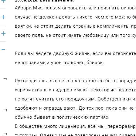
26.06.2020
, Eesti Päevaleht
Айвара Мяэ нельзя оправдать или признать винов
случае не должен делать ничего, чем его можно 
взятки, не стоит делать странные комплименты п
своего пола, не стоит иметь любовницу или того х
Если вы ведете двойную жизнь, если вы стесняете
непоправимый урон, то конец близок.
Руководитель высшего звена должен быть порядо
харизматичных лидеров имеют некоторые недостатк
не хотят считать его порядочным. Собственники 
одобряют и оправдывают. До тех пор, пока они не 
обычно бывает в политических партиях.
В обществе много лицемерия, все мы, перефразиру
тугодумы. Однако мы не позволяем нашим лидера