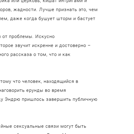
брика или церковь, кишат интригами и
оров, жадности. Лучше признать это, чем
лем, даже когда бушует шторм и бастует
 от проблемы. Искусно
торое звучит искренне и достоверно –
ого рассказа о том, что и как
тому что человек, находящийся в
 наговорить ерунды во время
нцу Эндрю пришлось завершить публичную
чайные сексуальные связи могут быть