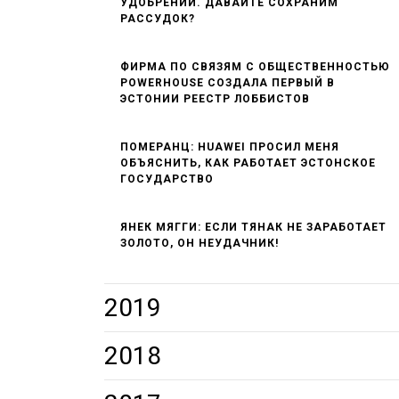
УДОБРЕНИЙ. ДАВАЙТЕ СОХРАНИМ
РАССУДОК?
ФИРМА ПО СВЯЗЯМ С ОБЩЕСТВЕННОСТЬЮ
POWERHOUSE СОЗДАЛА ПЕРВЫЙ В
ЭСТОНИИ РЕЕСТР ЛОББИСТОВ
ПОМЕРАНЦ: HUAWEI ПРОСИЛ МЕНЯ
ОБЪЯСНИТЬ, КАК РАБОТАЕТ ЭСТОНСКОЕ
ГОСУДАРСТВО
ЯНЕК МЯГГИ: ЕСЛИ ТЯНАК НЕ ЗАРАБОТАЕТ
ЗОЛОТО, ОН НЕУДАЧНИК!
2019
ЯНЕК МЯГГИ: ДЕТИ НЕ НУЖНЫ! А ЕСЛИ
ЯНЕК МЯГГИ: КОАЛИЦИИ АБСОЛЮТНО ВСЕ
2018
НУЖНЫ, ТО ЦЕЛЛУЛОИДНЫЕ ПУПСЫ
РАВНО, ЧТО ПИШУТ ГАЗЕТЫ
ЛИТВА ЕЩЕ ЛУЧШЕ, ЧЕМ ЛАТВИЯ
САУЛИ НИИНИСТЁ – ЧЕЛОВЕК, КОТОРЫЙ
СЛЕДУЮЩИЙ ПЕВЧЕСКИЙ ПРАЗДНИК
100-ЛЕТНИЙ, ВЫПРЫГНИ В ОКНО И