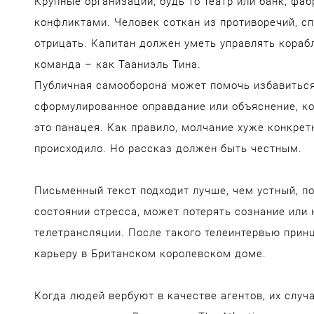
Крупные организации, будь то театр или банк, фа
конфликтами. Человек соткан из противоречий, сп
отрицать. Капитан должен уметь управлять кораб
команда – как Тааниэль Тина.
Публичная самооборона может помочь избавиться
сформулированное оправдание или объяснение, ко
это панацея. Как правило, молчание хуже конкретн
происходило. Но рассказ должен быть честным.
Письменный текст подходит лучше, чем устный, по
состоянии стресса, может потерять сознание или
телетрансляции. После такого телеинтервью при
карьеру в Британском королевском доме.
Когда людей вербуют в качестве агентов, их слу