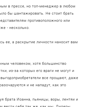
ным в прессе, но топ-менеджер в любом
было бы шантажировать. Не стоит брать
редставителям противоположного или
уже - несколько.
сь ее, а раскрытие личности наносит вам
чным человеком, хотя большинство
и, из-за которых его враги не могут и
и выгодоприобретатели все прощают, даже
разочаруются и не нападут, как это
я брата Иоанна, пьяницы, воры, лентяи и
м вести себя так же, как мы. Лидеры