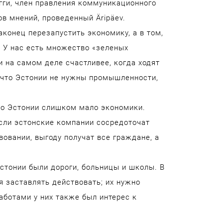
гги, член правления коммуникационного
ов мнений, проведенный Äripäev.
аконец перезапустить экономику, а в том,
 У нас есть множество «зеленых
 на самом деле счастливее, когда ходят
 что Эстонии не нужны промышленности,
что Эстонии слишком мало экономики.
сли эстонские компании сосредоточат
твовании, выгоду получат все граждане, а
стонии были дороги, больницы и школы. В
 заставлять действовать; их нужно
аботами у них также был интерес к