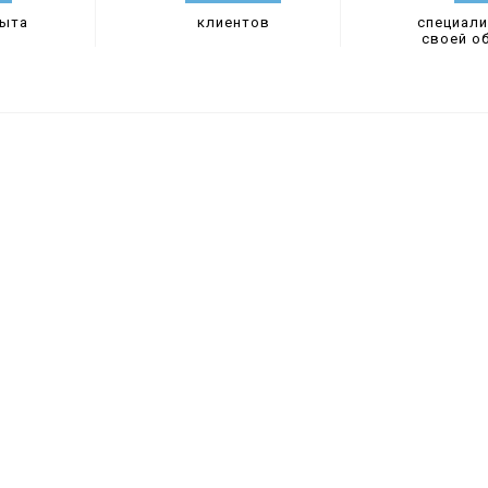
пыта
клиентов
специали
своей о