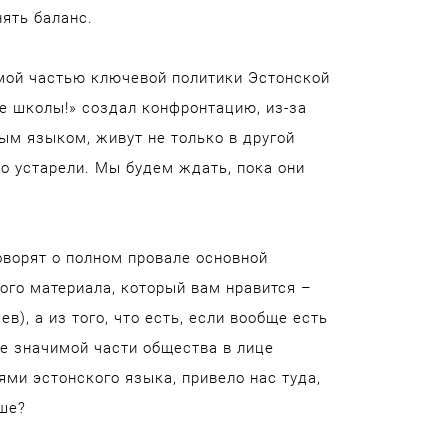
ять баланс.
емой частью ключевой политики Эстонской
е школы!» создал конфронтацию, из-за
ым языком, живут не только в другой
но устарели. Мы будем ждать, пока они
оворят о полном провале основной
того материала, который вам нравится –
в), а из того, что есть, если вообще есть
ие значимой части общества в лице
ми эстонского языка, привело нас туда,
ше?