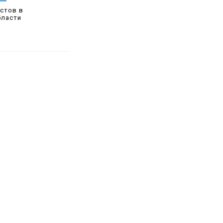
стов в
бласти