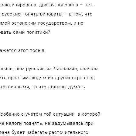
вакцинирована, другая половина – нет.
русские - опять виноваты – в том, что
имой эстонским государством, и не
овать сами политики?
ажется этот посыл.
ольше, чем русские из Ласнамяэ, сначала
ить простым людям из других стран под
 токсичными, то что должны думать
собенно с учетом той ситуации, в которой
ие налоги поднять, не задумываясь при
трана будет избегать расточительного