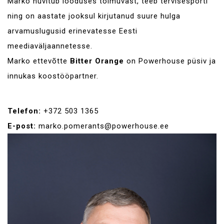
Marko huvitub looduses toimuvast, teeb tervisesporti
ning on aastate jooksul kirjutanud suure hulga
arvamuslugusid erinevatesse Eesti
meediaväljaannetesse.
Marko ettevõtte
Bitter Orange
on Powerhouse püsiv ja
innukas koostööpartner.
Telefon:
+372 503 1365
E-post:
marko.pomerants@powerhouse.ee