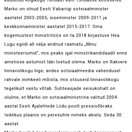
kuulunud Riigikogu 10ndast kuni 13ndasse koosseisu.
Marko on olnud Eesti Vabariigi sotsiaalminister
aastatel 2003-2005, siseminister 2009-2011 ja
keskkonnaminister aastatel 2015-2017. Oma
kogemustest ministritöös on ta 2018 kirjastuse Hea
Lugu egiidi all välja andnud raamatu „Minu
ministeeriumid“, mis peaks igal ministrikandidaadil enne
ametisse astumist läbi loetud olema. Marko on Rakvere
linnavolikogu liige, andes sotsiaalmeedia vahendusel
rahvale inimkeeli mõista, mis otsuseid linnavolikogu
tegelikult vastu võtab. Suhteasjade seisukohalt on
oluline, et Marko on sotsiaalministrina valitud 2004.
aastal Eesti Ajalehtede Liidu poolt pressisõbraks.
Isiklikus plaanis on peresuhte nimeks abielu. Seda 30
aastat.